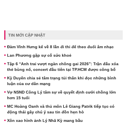
TIN MỚI CẬP NHẬT
Đàm Vĩnh Hưng kể về 8 lần đi thi để theo đuổi âm nhạc
Lan Phương gặp sự cố sức khoẻ
Tập 6 “Anh trai vượt ngàn chông gai 2026”: Trận đấu xóa
thẻ bùng nổ, concert đầu tiên tại TP.HCM được công bố
Kỳ Duyên chia sẻ tâm trạng tủi thân khi đọc những bình
luận của cư dân mạng
Vợ NSND Công Lý tâm sự về quyết định cưới chồng lớn
hơn 15 tuổi
MC Hoàng Oanh và thủ môn Lê Giang Patrik tiếp tục có
động thái gây chú ý sau tin đồn hẹn hò
Xôn xao hình ảnh Lý Nhã Kỳ mang bầu