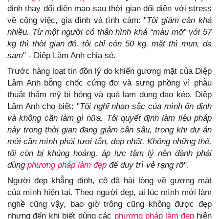
định thay đổi diện mạo sau thời gian đối diện với stress
về công việc, gia đình và tình cảm: "
Tôi giảm cân khá
nhiều. Từ một người có thân hình khá “màu mỡ” với 57
kg thì thời gian đó, tôi chỉ còn 50 kg, mặt thì mụn, da
sạm
" - Diệp Lâm Anh chia sẻ.
Trước hàng loạt tin đồn lý do khiến gương mặt của Diệp
Lâm Anh bỗng chốc cứng đơ và sưng phồng vì phẫu
thuật thẩm mỹ bị hỏng và quá lạm dụng dao kéo, Diệp
Lâm Anh cho biết: "
Tôi nghĩ nhan sắc của mình ổn định
và không cần làm gì nữa. Tôi quyết định làm liệu pháp
này trong thời gian đang giảm cân sâu, trong khi dự án
mới cần mình phải tươi tắn, đẹp nhất. Không những thế,
tôi còn bị khủng hoảng, áp lực tâm lý nên đành phải
dùng
phương pháp làm đẹp
để duy trì vẻ rạng rỡ
".
Người đẹp khẳng định, cô đã hài lòng về gương mặt
của mình hiện tại. Theo người đẹp, ai lúc mình mới làm
nghề cũng vậy, bao giờ trông cũng không được đẹp
nhưng đến khi biết dùng các
phương pháp làm đẹp
hiện