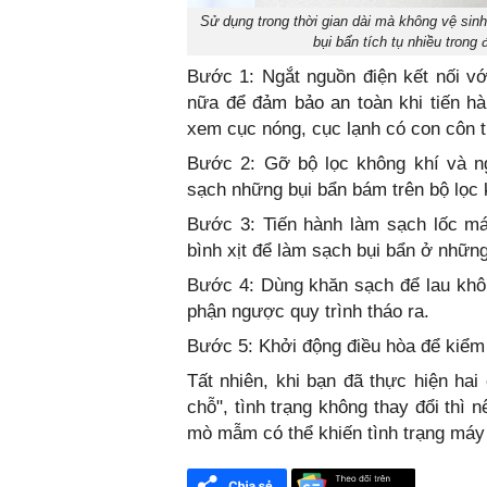
Sử dụng trong thời gian dài mà không vệ sin
bụi bẩn tích tụ nhiều trong
Bước 1: Ngắt nguồn điện kết nối với
nữa để đảm bảo an toàn khi tiến hà
xem cục nóng, cục lạnh có con côn 
Bước 2: Gỡ bộ lọc không khí và n
sạch những bụi bẩn bám trên bộ lọc 
Bước 3: Tiến hành làm sạch lốc má
bình xịt để làm sạch bụi bẩn ở nhữn
Bước 4: Dùng khăn sạch để lau khô 
phận ngược quy trình tháo ra.
Bước 5: Khởi động điều hòa để kiểm 
Tất nhiên, khi bạn đã thực hiện ha
chỗ", tình trạng không thay đổi thì
mò mẫm có thể khiến tình trạng máy