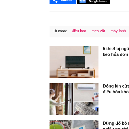
điều hòa
mẹo vặt
máy lạnh
Từ khóa:
FaceBook
5 thiết bị n
kẻo hóa đơn 
Đóng kín cửa
điều hòa khô
Đừng đổ bỏ n
nhiều người 