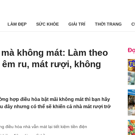
LÀM ĐẸP
SỨC KHỎE
GIẢI TRÍ
THỜI TRANG
C
Đọ
ó mà không mát: Làm theo
êm ru, mát rượi, không
ờng hợp điều hòa bật mãi không mát thì bạn hãy
au đây nhưng có thể sẽ khiến cả nhà mát rượi trở
 điều hòa nhà vẫn mát lại tiết kiệm tiền điện