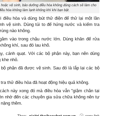
h hoặc vệ sinh, bảo dưỡng điều hòa không đúng cách sẽ làm cho
 điều hòa không làm lạnh không khí khi bạn bật.
 điều hòa và dùng bút thử điện để thử lại một lần
nh vệ sinh. Dùng túi to để hứng nước và kiểm tra
trùng nào không.
gâm vào trong chậu nước lớn. Dùng khăn để rửa
không khí, sau đó lau khô.
y, cánh quạt. Với các bộ phận này, bạn nên dùng
g khe nhỏ.
bộ phận đã được vệ sinh. Sau đó là lắp lại các bộ
tra thử điều hòa đã hoạt động hiệu quả không.
i cách này xong đó mà điều hòa vẫn "giậm chân tại
 nên nhờ đến các chuyên gia sửa chữa không nên tự
 nặng thêm.
Theo:
giaitri.thoibaovhnt.com.vn
copy link