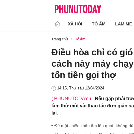
XÃ HỘI
TỔ ẤM
LÀM MẸ
Trang chủ
Tổ ấm
Điều hòa chỉ có gi
cách này máy chạy 
tốn tiền gọi thợ
14:15, Thứ sáu 12/04/2024
( PHUNUTODAY )
-
Nếu gặp phải trư
làm thử một vài thao tác đơn giản s
lại.
Để một chiếc khăn ẩm lên quạt, không dùng