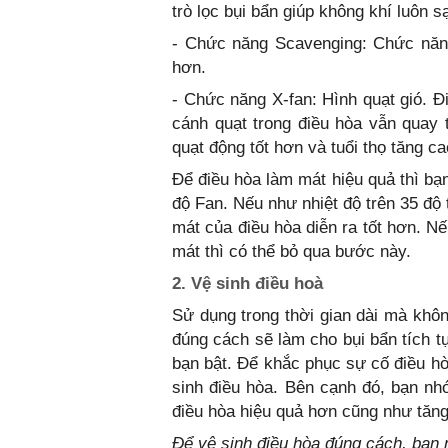
trò lọc bụi bẩn giúp không khí luôn s
- Chức năng Scavenging: Chức năng
hơn.
- Chức năng X-fan: Hình quạt gió. 
cánh quạt trong điều hòa vẫn quay t
quạt động tốt hơn và tuổi thọ tăng ca
Để điều hòa làm mát hiệu quả thì bạ
độ Fan. Nếu như nhiệt độ trên 35 độ
mát của điều hòa diễn ra tốt hơn. N
mát thì có thể bỏ qua bước này.
2. Vệ sinh điều hoà
Sử dụng trong thời gian dài mà khô
đúng cách sẽ làm cho bụi bẩn tích t
bạn bật. Để khắc phục sự cố điều h
sinh điều hòa. Bên cạnh đó, bạn nhớ
điều hòa hiệu quả hơn cũng như tăng 
Để vệ sinh điều hòa đúng cách, bạn 