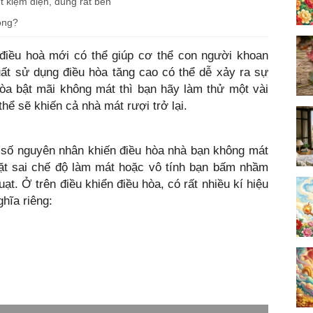
 kiệm điện, dùng rất bền
ông?
ó điều hoà mới có thể giúp cơ thể con người khoan
suất sử dụng điều hòa tăng cao có thể dễ xảy ra sự
òa bật mãi không mát thì bạn hãy làm thử một vài
hể sẽ khiến cả nhà mát rượi trở lại.
g số nguyên nhân khiến điều hòa nhà bạn không mát
đặt sai chế độ làm mát hoặc vô tính bạn bấm nhầm
t. Ở trên điều khiển điều hòa, có rất nhiều kí hiệu
ghĩa riêng: