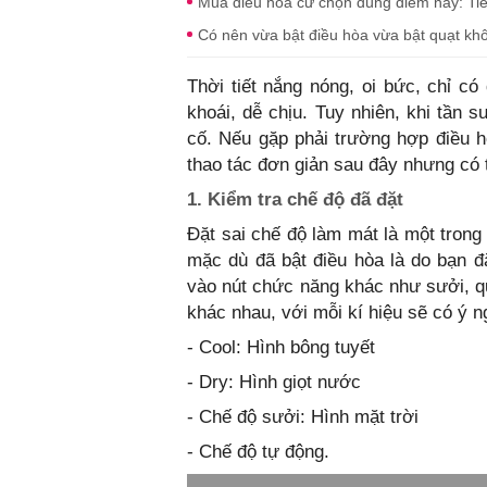
Mua điều hòa cứ chọn đúng điểm này: Tiết
Có nên vừa bật điều hòa vừa bật quạt kh
Thời tiết nắng nóng, oi bức, chỉ c
khoái, dễ chịu. Tuy nhiên, khi tần 
cố. Nếu gặp phải trường hợp điều h
thao tác đơn giản sau đây nhưng có t
1. Kiểm tra chế độ đã đặt
Đặt sai chế độ làm mát là một tron
mặc dù đã bật điều hòa là do bạn 
vào nút chức năng khác như sưởi, quạ
khác nhau, với mỗi kí hiệu sẽ có ý n
- Cool: Hình bông tuyết
- Dry: Hình giọt nước
- Chế độ sưởi: Hình mặt trời
- Chế độ tự động.