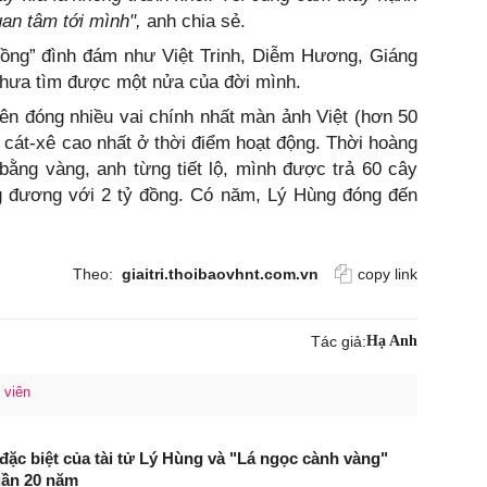
an tâm tới mình",
anh chia sẻ.
hồng” đình đám như Việt Trinh, Diễm Hương, Giáng
chưa tìm được một nửa của đời mình.
ên đóng nhiều vai chính nhất màn ảnh Việt (hơn 50
 cát-xê cao nhất ở thời điểm hoạt động. Thời hoàng
bằng vàng, anh từng tiết lộ, mình được trả 60 cây
g đương với 2 tỷ đồng. Có năm, Lý Hùng đóng đến
Theo:
giaitri.thoibaovhnt.com.vn
copy link
Tác giả:
Hạ Anh
 viên
đặc biệt của tài tử Lý Hùng và "Lá ngọc cành vàng"
gần 20 năm