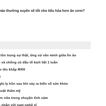
háo thường xuyên sẽ tốt cho tiêu hóa hơn ăn cơm?
 tôn trọng sự thật, ứng xử văn minh giữa ồn ào
à chồng cũ đấu tố kịch liệt 1 tuần
éo tên khắp MXH
t
hị ly hôn sau khi xảy ra biến cố sức khỏe
huật thẩm mỹ
ớc nữa trong chuyện tình cảm
n nhân với nam nghệ sĩ