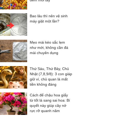
đếm mỏi tay
Bao lâu thì nên vệ sinh
máy giặt một lần?
Mẹo mài kéo sắc lẹm
như mới, không cần đá
mài chuyên dụng
Thứ Sáu, Thứ Bảy, Chủ
Nhật (7,8,9/8): 3 con giáp
giữ ví, chủ quan là mất
tiền không đáng
Cách để chậu hoa giấy
từ tốt lá sang sai hoa: Bí
quyết này giúp cây nở
rực rỡ quanh năm