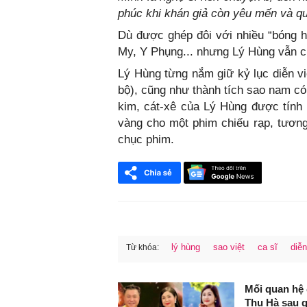
phúc khi khán giả còn yêu mến và qu
Dù được ghép đôi với nhiều “bóng 
My, Y Phụng... nhưng Lý Hùng vẫn 
Lý Hùng từng nắm giữ kỷ lục diễn vi
bộ), cũng như thành tích sao nam có
kim, cát-xê của Lý Hùng được tính 
vàng cho một phim chiếu rạp, tươn
chục phim.
lý hùng
sao việt
ca sĩ
diễn
Từ khóa:
FaceBook
Mối quan hệ 
Thu Hà sau 