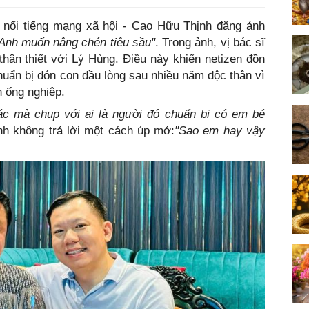
ĩ nổi tiếng mạng xã hội - Cao Hữu Thịnh đăng ảnh
Anh muốn nâng chén tiêu sầu"
. Trong ảnh, vị bác sĩ
thân thiết với Lý Hùng. Điều này khiến netizen đồn
uẩn bị đón con đầu lòng sau nhiều năm độc thân vì
nh ống nghiệp.
ác mà chụp với ai là người đó chuẩn bị có em bé
ịnh không trả lời một cách úp mở:
"Sao em hay vậy