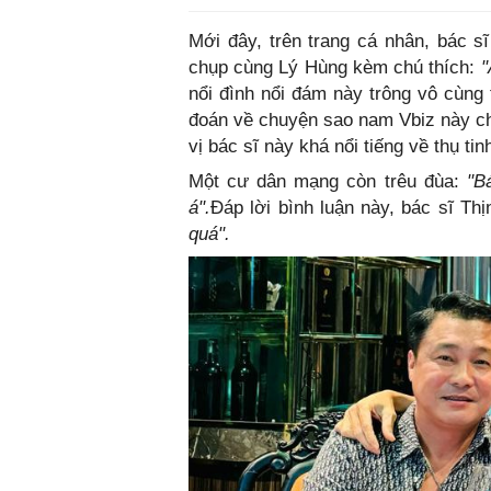
Mới đây, trên trang cá nhân, bác s
chụp cùng Lý Hùng kèm chú thích:
"
nổi đình nổi đám này trông vô cùng 
đoán về chuyện sao nam Vbiz này ch
vị bác sĩ này khá nổi tiếng về thụ ti
Một cư dân mạng còn trêu đùa:
"B
á".
Đáp lời bình luận này, bác sĩ Th
quá".