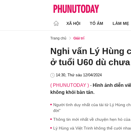
XÃ HỘI
TỔ ẤM
LÀM MẸ
Trang chủ
Giải trí
Nghi vấn Lý Hùng c
ở tuổi U60 dù chưa
14:30, Thứ sáu 12/04/2024
( PHUNUTODAY )
-
Hình ảnh diễn vi
không khỏi bàn tán.
Người tình duy nhất của tài tử Lý Hùng chí
đời"
Thông tin mới nhất về chuyện hẹn hò của t
Lý Hùng và Việt Trinh không thể cưới nhau