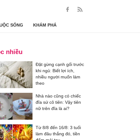
UỘC SỐNG
KHÁM PHÁ
c nhiều
Đặt gừng cạnh gối trước
khi ngủ: Biết lợi ích,
nhiều người muốn làm
theo
Nhà nào cũng có chiếc
đĩa sứ cô tiên: Vậy tiên
nữ trên đĩa là ai?
Từ 8/8 đến 16/8: 3 tuổi
làm đâu thắng đó, tiền