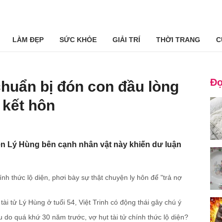
LÀM ĐẸP
SỨC KHỎE
GIẢI TRÍ
THỜI TRANG
C
Đọ
huẩn bị đón con đầu lòng
 kết hôn
ên Lý Hùng bên cạnh nhân vật này khiến dư luận
nh thức lộ diện, phơi bày sự thật chuyện ly hôn để "trả nợ
ài tử Lý Hùng ở tuổi 54, Việt Trinh có động thái gây chú ý
 do quá khứ 30 năm trước, vợ hụt tài tử chính thức lộ diện?