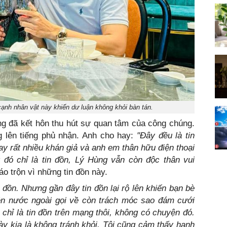
ạnh nhân vật này khiến dư luận không khỏi bàn tán.
ng đã kết hôn thu hút sự quan tâm của công chúng.
g lên tiếng phủ nhận. Anh cho hay:
"Đây đều là tin
y rất nhiều khán giả và anh em thân hữu điện thoại
ó chỉ là tin đồn, Lý Hùng vẫn còn độc thân vui
áo trộn vì những tin đồn này.
in đồn. Nhưng gần đây tin đồn lại rộ lên khiến bạn bè
 bên nước ngoài gọi về còn trách móc sao đám cưới
 chỉ là tin đồn trên mạng thôi, không có chuyện đó.
ày kia là không tránh khỏi. Tôi cũng cảm thấy hạnh