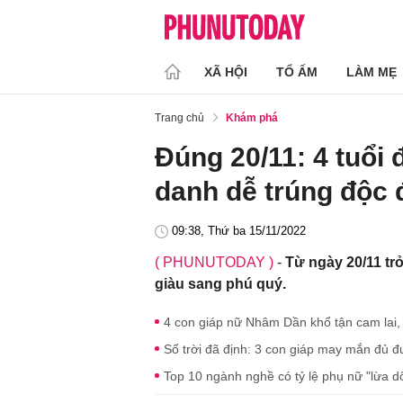
XÃ HỘI
TỔ ẤM
LÀM MẸ
Trang chủ
Khám phá
Đúng 20/11: 4 tuổi 
danh dễ trúng độc 
09:38, Thứ ba 15/11/2022
( PHUNUTODAY )
-
Từ ngày 20/11 trở
giàu sang phú quý.
4 con giáp nữ Nhâm Dần khổ tận cam lai, s
Số trời đã định: 3 con giáp may mắn đủ đ
Top 10 ngành nghề có tỷ lệ phụ nữ "lừa dố