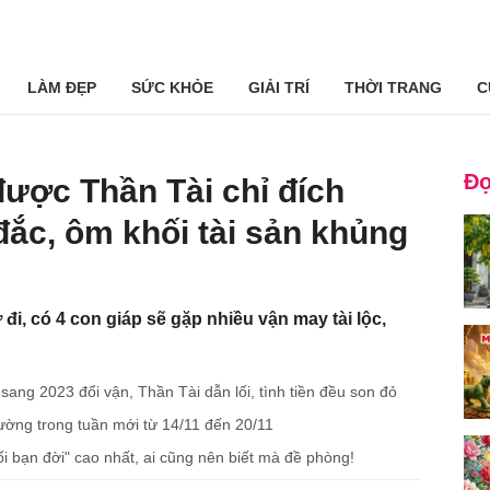
LÀM ĐẸP
SỨC KHỎE
GIẢI TRÍ
THỜI TRANG
C
Đọ
được Thần Tài chỉ đích
đắc, ôm khối tài sản khủng
 đi, có 4 con giáp sẽ gặp nhiều vận may tài lộc,
ang 2023 đổi vận, Thần Tài dẫn lối, tình tiền đều son đỏ
ường trong tuần mới từ 14/11 đến 20/11
i bạn đời" cao nhất, ai cũng nên biết mà đề phòng!