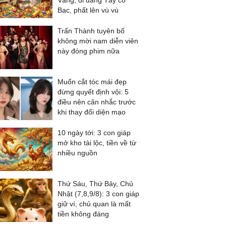
Vàng, đi đằng Tây có
Bạc, phất lên vù vù
Trấn Thành tuyên bố
không mời nam diễn viên
này đóng phim nữa
Muốn cắt tóc mái đẹp
đừng quyết định vội: 5
điều nên cân nhắc trước
khi thay đổi diện mạo
10 ngày tới: 3 con giáp
mở kho tài lộc, tiền về từ
nhiều nguồn
Thứ Sáu, Thứ Bảy, Chủ
Nhật (7,8,9/8): 3 con giáp
giữ ví, chủ quan là mất
tiền không đáng