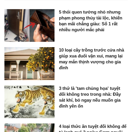
5 thói quen tưởng nhỏ nhưng
phạm phong thủy tài lộc, khiến
bạn mãi chẳng giàu: Số 1 rất
nhiều người mắc phải
10 loại cây trồng trước cửa nhà
giúp xua đuổi vận xui, mang lại
may mắn thịnh vượng cho gia
đình
3 thứ là 'tam chủng họa' tuyệt
đối không treo trong nhà: Đầy
sát khí, bỏ ngay nếu muốn gia
đình yên ổn
4 loại thức ăn tuyệt đối không để