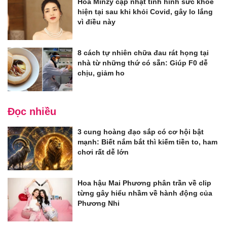
Hòa Minzy cập nhật tình hình sức khỏe
hiện tại sau khi khỏi Covid, gây lo lắng
vì điều này
8 cách tự nhiên chữa đau rát họng tại
nhà từ những thứ có sẵn: Giúp F0 dễ
chịu, giảm ho
Đọc nhiều
3 cung hoàng đạo sắp có cơ hội bật
mạnh: Biết nắm bắt thì kiếm tiền to, ham
chơi rất dễ lớn
Hoa hậu Mai Phương phân trần về clip
từng gây hiểu nhầm về hành động của
Phương Nhi