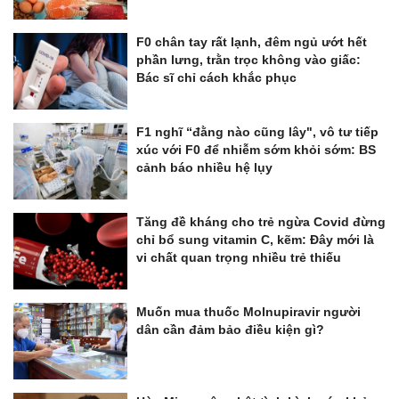
F0 chân tay rất lạnh, đêm ngủ ướt hết
phần lưng, trằn trọc không vào giấc:
Bác sĩ chỉ cách khắc phục
F1 nghĩ “đằng nào cũng lây", vô tư tiếp
xúc với F0 để nhiễm sớm khỏi sớm: BS
cảnh báo nhiều hệ lụy
Tăng đề kháng cho trẻ ngừa Covid đừng
chỉ bổ sung vitamin C, kẽm: Đây mới là
vi chất quan trọng nhiều trẻ thiếu
Muốn mua thuốc Molnupiravir người
dân cần đảm bảo điều kiện gì?