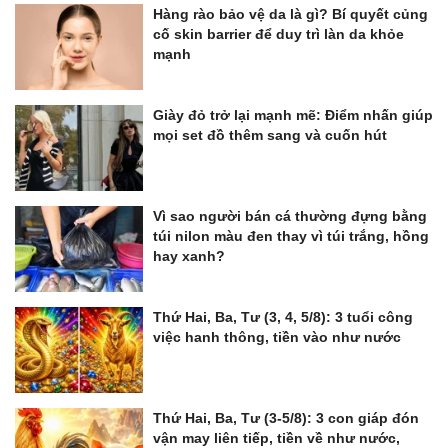
Hàng rào bảo vệ da là gì? Bí quyết củng
cố skin barrier để duy trì làn da khỏe
mạnh
Giày đỏ trở lại mạnh mẽ: Điểm nhấn giúp
mọi set đồ thêm sang và cuốn hút
Vì sao người bán cá thường đựng bằng
túi nilon màu đen thay vì túi trắng, hồng
hay xanh?
Thứ Hai, Ba, Tư (3, 4, 5/8): 3 tuổi công
việc hanh thông, tiền vào như nước
Thứ Hai, Ba, Tư (3-5/8): 3 con giáp đón
vận may liên tiếp, tiền về như nước,