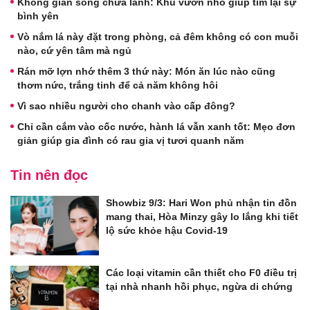
Không gian sống chữa lành: Khu vườn nhỏ giúp tìm lại sự
bình yên
Vò nắm lá này đặt trong phòng, cả đêm không có con muỗi
nào, cứ yên tâm mà ngủ
Rán mỡ lợn nhớ thêm 3 thứ này: Món ăn lúc nào cũng
thơm nức, trắng tinh để cả năm không hôi
Vì sao nhiều người cho chanh vào cấp đông?
Chỉ cần cắm vào cốc nước, hành lá vẫn xanh tốt: Mẹo đơn
giản giúp gia đình có rau gia vị tươi quanh năm
Tin nên đọc
Showbiz 9/3: Hari Won phủ nhận tin đồn
mang thai, Hòa Minzy gây lo lắng khi tiết
lộ sức khỏe hậu Covid-19
Các loại vitamin cần thiết cho F0 điều trị
tại nhà nhanh hồi phục, ngừa di chứng