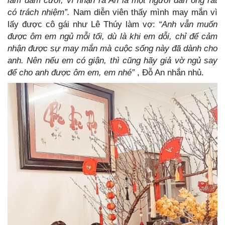
làm đám cưới, vì nhận ra An là một người đàn ông rất
có trách nhiệm”.
Nam diễn viên thấy mình may mắn vì
lấy được cô gái như Lê Thúy làm vợ:
“Anh vẫn muốn
được ôm em ngủ mỗi tối, dù là khi em dỗi, chỉ để cảm
nhận được sự may mắn mà cuộc sống này đã dành cho
anh. Nên nếu em có giận, thì cũng hãy giả vờ ngủ say
để cho anh được ôm em, em nhé”
, Đỗ An nhắn nhủ.