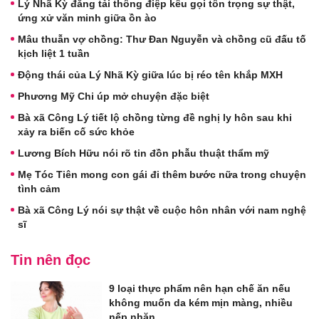
Lý Nhã Kỳ đăng tải thông điệp kêu gọi tôn trọng sự thật,
ứng xử văn minh giữa ồn ào
Mâu thuẫn vợ chồng: Thư Đan Nguyễn và chồng cũ đấu tố
kịch liệt 1 tuần
Động thái của Lý Nhã Kỳ giữa lúc bị réo tên khắp MXH
Phương Mỹ Chi úp mở chuyện đặc biệt
Bà xã Công Lý tiết lộ chồng từng đề nghị ly hôn sau khi
xảy ra biến cố sức khỏe
Lương Bích Hữu nói rõ tin đồn phẫu thuật thẩm mỹ
Mẹ Tóc Tiên mong con gái đi thêm bước nữa trong chuyện
tình cảm
Bà xã Công Lý nói sự thật về cuộc hôn nhân với nam nghệ
sĩ
Tin nên đọc
9 loại thực phẩm nên hạn chế ăn nếu
không muốn da kém mịn màng, nhiều
nếp nhăn