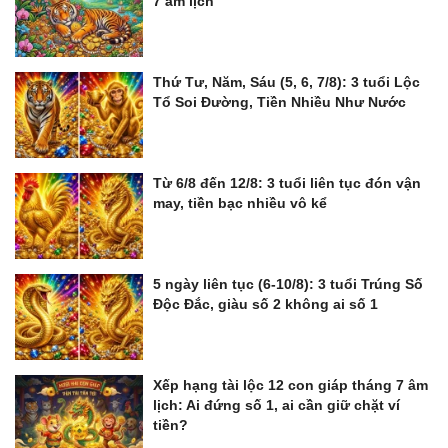
7 âm lịch
Thứ Tư, Năm, Sáu (5, 6, 7/8): 3 tuổi Lộc
Tổ Soi Đường, Tiền Nhiều Như Nước
Từ 6/8 đến 12/8: 3 tuổi liên tục đón vận
may, tiền bạc nhiều vô kể
5 ngày liên tục (6-10/8): 3 tuổi Trúng Số
Độc Đắc, giàu số 2 không ai số 1
Xếp hạng tài lộc 12 con giáp tháng 7 âm
lịch: Ai đứng số 1, ai cần giữ chặt ví
tiền?