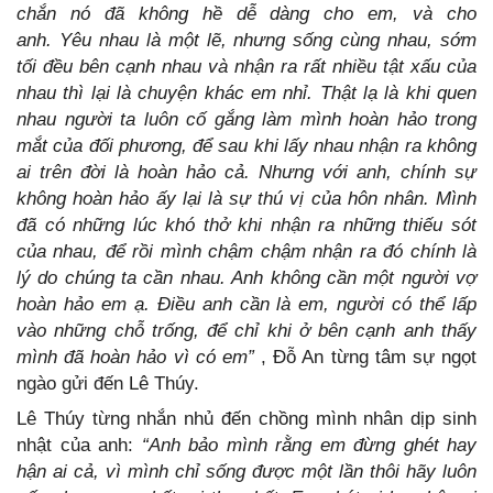
chắn nó đã không hề dễ dàng cho em, và cho
anh. Yêu nhau là một lẽ, nhưng sống cùng nhau, sớm
tối đều bên cạnh nhau và nhận ra rất nhiều tật xấu của
nhau thì lại là chuyện khác em nhỉ. Thật lạ là khi quen
nhau người ta luôn cố gắng làm mình hoàn hảo trong
mắt của đối phương, để sau khi lấy nhau nhận ra không
ai trên đời là hoàn hảo cả. Nhưng với anh, chính sự
không hoàn hảo ấy lại là sự thú vị của hôn nhân. Mình
đã có những lúc khó thở khi nhận ra những thiếu sót
của nhau, để rồi mình chậm chậm nhận ra đó chính là
lý do chúng ta cần nhau. Anh không cần một người vợ
hoàn hảo em ạ. Điều anh cần là em, người có thể lấp
vào những chỗ trống, để chỉ khi ở bên cạnh anh thấy
mình đã hoàn hảo vì có em”
, Đỗ An từng tâm sự ngọt
ngào gửi đến Lê Thúy.
Lê Thúy từng nhắn nhủ đến chồng mình nhân dịp sinh
nhật của anh:
“Anh bảo mình rằng em đừng ghét hay
hận ai cả, vì mình chỉ sống được một lần thôi hãy luôn