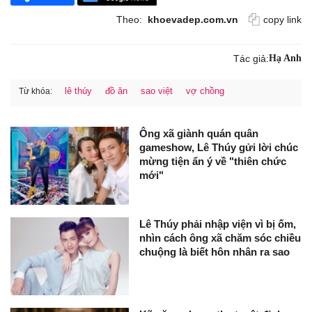
Theo:
khoevadep.com.vn
copy link
Tác giả:
Hạ Anh
lê thúy
đồ ăn
sao việt
vợ chồng
Từ khóa:
Ông xã giành quán quân
gameshow, Lê Thúy gửi lời chúc
mừng tiện ẩn ý về "thiên chức
mới"
Lê Thúy phải nhập viện vì bị ốm,
nhìn cách ông xã chăm sóc chiều
chuộng là biết hôn nhân ra sao