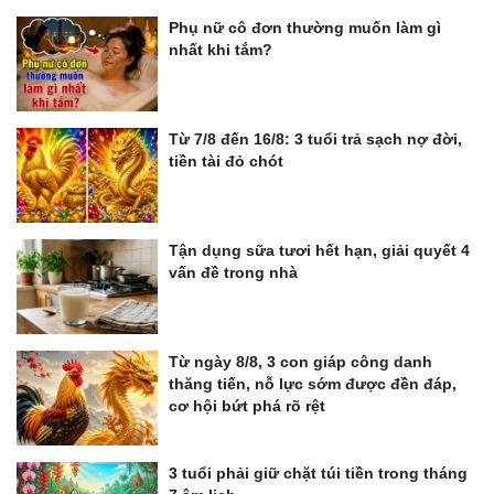
Phụ nữ cô đơn thường muốn làm gì
nhất khi tắm?
Từ 7/8 đến 16/8: 3 tuổi trả sạch nợ đời,
tiền tài đỏ chót
Tận dụng sữa tươi hết hạn, giải quyết 4
vấn đề trong nhà
Từ ngày 8/8, 3 con giáp công danh
thăng tiến, nỗ lực sớm được đền đáp,
cơ hội bứt phá rõ rệt
3 tuổi phải giữ chặt túi tiền trong tháng