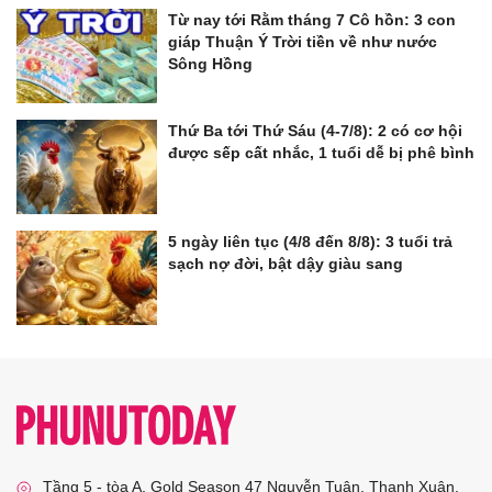
Từ nay tới Rằm tháng 7 Cô hồn: 3 con
giáp Thuận Ý Trời tiền về như nước
Sông Hồng
Thứ Ba tới Thứ Sáu (4-7/8): 2 có cơ hội
được sếp cất nhắc, 1 tuổi dễ bị phê bình
5 ngày liên tục (4/8 đến 8/8): 3 tuổi trả
sạch nợ đời, bật dậy giàu sang
Tầng 5 - tòa A, Gold Season 47 Nguyễn Tuân, Thanh Xuân,