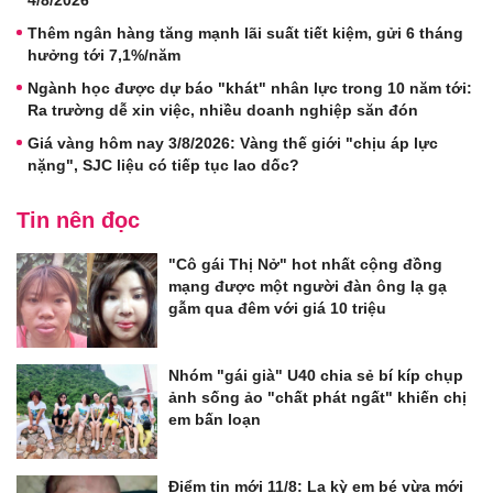
Thêm ngân hàng tăng mạnh lãi suất tiết kiệm, gửi 6 tháng
hưởng tới 7,1%/năm
Ngành học được dự báo "khát" nhân lực trong 10 năm tới:
Ra trường dễ xin việc, nhiều doanh nghiệp săn đón
Giá vàng hôm nay 3/8/2026: Vàng thế giới "chịu áp lực
nặng", SJC liệu có tiếp tục lao dốc?
Tin nên đọc
"Cô gái Thị Nở" hot nhất cộng đồng
mạng được một người đàn ông lạ gạ
gẫm qua đêm với giá 10 triệu
Nhóm "gái già" U40 chia sẻ bí kíp chụp
ảnh sống ảo "chất phát ngất" khiến chị
em bấn loạn
Điểm tin mới 11/8: Lạ kỳ em bé vừa mới