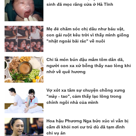
sinh đã mọc răng cửa ở Hà Tĩnh
Mẹ đẻ chăm sóc chị dâu như báu vật,
con gái ruột kêu trời vì thấy mình giống
"nhặt ngoài bãi rác" về nuôi
Chỉ là món bún đậu mắm tôm dân dã,
người con xa xứ bỗng thấy nao lòng khi
nhớ về quê hương
Vợ xót xa tâm sự chuyện chồng xưng
"mày - tao", cảm thấy lạc lõng trong
chính ngôi nhà của mình
Hoa hậu Phương Nga bức xúc vì vẫn bị
cấm đi khỏi nơi cư trú dù đã tạm đình
chỉ vụ án