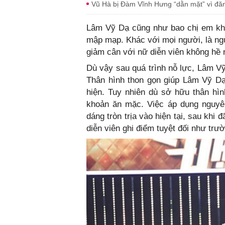
Vũ Hà bị Đàm Vĩnh Hưng “dằn mặt” vì đăn
Lâm Vỹ Dạ cũng như bao chị em khá
mập mạp. Khác với mọi người, là ngư
giảm cân với nữ diễn viên không hề 
Dù vậy sau quá trình nỗ lực, Lâm Vỹ
Thân hình thon gọn giúp Lâm Vỹ Dạ 
hiện. Tuy nhiên dù sở hữu thân hì
khoản ăn mặc. Việc áp dụng nguyên
dáng tròn trịa vào hiện tại, sau khi
diễn viên ghi điểm tuyệt đối như tr