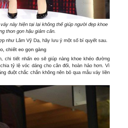
váy này hiện tại lại không thể giúp người đẹp khoe
ng thon gọn hậu giảm cân.
ợp như Lâm Vỹ Dạ, hãy lưu ý một số bí quyết sau.
o, chiết eo gọn gàng
ọn, chi tiết nhấn eo sẽ giúp nàng khoe khéo đường
chia tỷ lệ vóc dáng cho cân đối, hoàn hảo hơn. Vì
ẳng đuột chắc chắn không nên bỏ qua mẫu váy liền