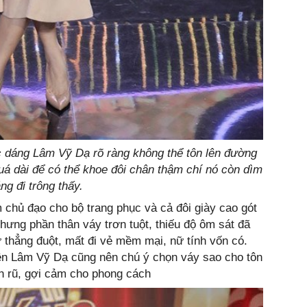
c dáng Lâm Vỹ Dạ rõ ràng không thể tôn lên đường
uá dài để có thể khoe đôi chân thậm chí nó còn dìm
ng đi trông thấy.
chủ đạo cho bộ trang phục và cả đôi giày cao gót
hưng phần thân váy trơn tuột, thiếu độ ôm sát đã
thẳng đuột, mất đi vẻ mềm mại, nữ tính vốn có.
nên Lâm Vỹ Dạ cũng nên chú ý chọn váy sao cho tôn
ến rũ, gợi cảm cho phong cách