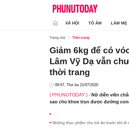
XÃ HỘI
TỔ ẤM
LÀM MẸ
Trang chủ
Thời trang
Giảm 6kg để có vó
Lâm Vỹ Dạ vẫn chưa
thời trang
09:07, Thứ ba 21/07/2020
( PHUNUTODAY )
-
Nữ diễn viên chắ
sao cho khoe trọn được đường cong
Những thực phẩm cho trẻ ăn trước khi đi 