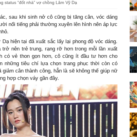
g status “đốt nhà” vợ chồng Lâm Vỹ Dạ
c, sau khi sinh nở cô cũng bị tăng cân, vóc dáng
ời nổi tiếng phải thường xuyên lên hình nên áp lực
nhỏ.
 Dạ hiện tại đã xuất sắc lấy lại phong độ vóc dáng.
trở nên trẻ trung, rạng rỡ hơn trong mỗi lần xuất
nh có vẻ thon gọn hơn, cô cũng ít đầu tư hơn cho
 những tiêu chí lựa chọn trang phục thời còn có
 đã giảm cân thành công, hẳn là sẽ không thể giúp nữ
ường hợp chọn váy gần đây.