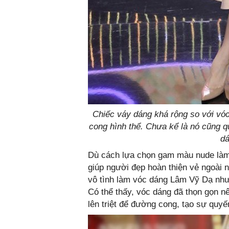
Chiếc váy dáng khá rộng so với vó
cong hình thể. Chưa kể là nó cũng q
dá
Dù cách lựa chọn gam màu nude làm 
giúp người đẹp hoàn thiện vẻ ngoài n
vô tình làm vóc dáng Lâm Vỹ Dạ như 
Có thể thấy, vóc dáng đã thọn gọn 
lên triệt để đường cong, tạo sự quy