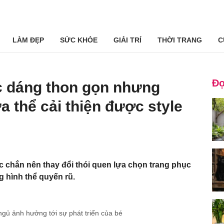
LÀM ĐẸP
SỨC KHỎE
GIẢI TRÍ
THỜI TRANG
C
Đọ
c dáng thon gọn nhưng
 thể cải thiện được style
c chắn nên thay đổi thói quen lựa chọn trang phục
 hình thể quyến rũ.
ngủ ảnh hưởng tới sự phát triển của bé