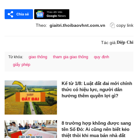
Theo:
giaitri.thoibaovhnt.com.vn
copy link
Tác giả:
Diệp Chi
giao thông
tham gia giao thông
quy định
Từ khóa:
giấy phép
Kể từ 1/8: Luật đất đai mới chính
thức có hiệu lực, người dân
hưởng thêm quyền lợi gì?
8 trường hợp không được sang
tên Sổ Đỏ: Ai cũng nên biết kẻo
thiệt thòi khi mua bán nhà đất