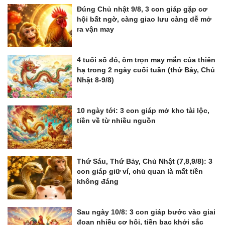
Đúng Chủ nhật 9/8, 3 con giáp gặp cơ
hội bất ngờ, càng giao lưu càng dễ mở
ra vận may
4 tuổi số đỏ, ôm trọn may mắn của thiên
hạ trong 2 ngày cuối tuần (thứ Bảy, Chủ
Nhật 8-9/8)
10 ngày tới: 3 con giáp mở kho tài lộc,
tiền về từ nhiều nguồn
Thứ Sáu, Thứ Bảy, Chủ Nhật (7,8,9/8): 3
con giáp giữ ví, chủ quan là mất tiền
không đáng
Sau ngày 10/8: 3 con giáp bước vào giai
đoạn nhiều cơ hội, tiền bạc khởi sắc