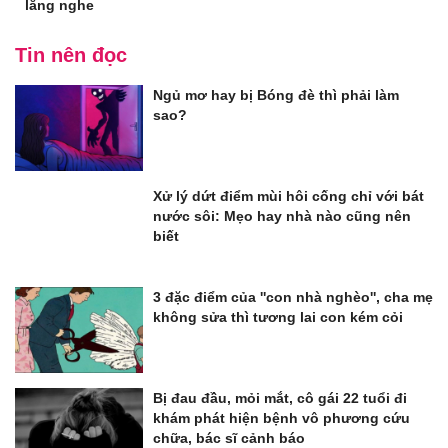
lắng nghe
Tin nên đọc
Ngủ mơ hay bị Bóng đè thì phải làm
sao?
Xử lý dứt điểm mùi hôi cống chỉ với bát
nước sôi: Mẹo hay nhà nào cũng nên
biết
3 đặc điểm của ''con nhà nghèo'', cha mẹ
không sửa thì tương lai con kém cỏi
Bị đau đầu, mỏi mắt, cô gái 22 tuổi đi
khám phát hiện bệnh vô phương cứu
chữa, bác sĩ cảnh báo