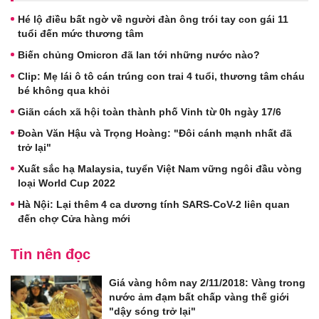
Hé lộ điều bất ngờ về người đàn ông trói tay con gái 11
tuổi đến mức thương tâm
Biến chủng Omicron đã lan tới những nước nào?
Clip: Mẹ lái ô tô cán trúng con trai 4 tuổi, thương tâm cháu
bé không qua khỏi
Giãn cách xã hội toàn thành phố Vinh từ 0h ngày 17/6
Đoàn Văn Hậu và Trọng Hoàng: "Đôi cánh mạnh nhất đã
trở lại"
Xuất sắc hạ Malaysia, tuyển Việt Nam vững ngôi đầu vòng
loại World Cup 2022
Hà Nội: Lại thêm 4 ca dương tính SARS-CoV-2 liên quan
đến chợ Cửa hàng mới
Tin nên đọc
Giá vàng hôm nay 2/11/2018: Vàng trong
nước ảm đạm bất chấp vàng thế giới
"dậy sóng trở lại"