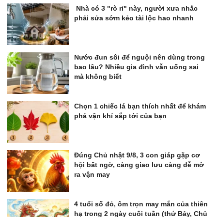
Nhà có 3 "rò rỉ" này, người xưa nhắc
phải sửa sớm kẻo tài lộc hao nhanh
Nước đun sôi để nguội nên dùng trong
bao lâu? Nhiều gia đình vẫn uống sai
mà không biết
Chọn 1 chiếc lá bạn thích nhất để khám
phá vận khí sắp tới của bạn
Đúng Chủ nhật 9/8, 3 con giáp gặp cơ
hội bất ngờ, càng giao lưu càng dễ mở
ra vận may
4 tuổi số đỏ, ôm trọn may mắn của thiên
hạ trong 2 ngày cuối tuần (thứ Bảy, Chủ