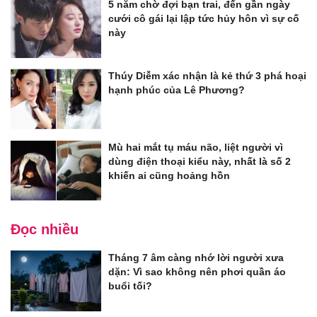
5 năm chờ đợi bạn trai, đến gần ngày
cưới cô gái lại lập tức hủy hôn vì sự cố
này
Thúy Diễm xác nhận là kẻ thứ 3 phá hoại
hạnh phúc của Lê Phương?
Mù hai mắt tụ máu não, liệt người vì
dùng điện thoại kiểu này, nhất là số 2
khiến ai cũng hoảng hồn
Đọc nhiều
Tháng 7 âm càng nhớ lời người xưa
dặn: Vì sao không nên phơi quần áo
buổi tối?