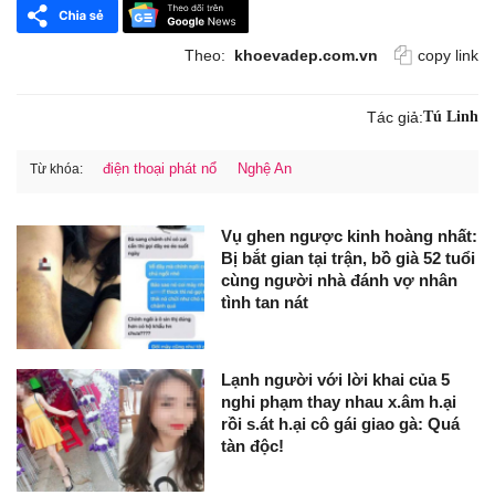
Theo:
khoevadep.com.vn
copy link
Tác giả:
Tú Linh
điện thoại phát nổ
Nghệ An
Từ khóa:
Vụ ghen ngược kinh hoàng nhất:
Bị bắt gian tại trận, bồ già 52 tuổi
cùng người nhà đánh vợ nhân
tình tan nát
Lạnh người với lời khai của 5
nghi phạm thay nhau x.âm h.ại
rồi s.át h.ại cô gái giao gà: Quá
tàn độc!