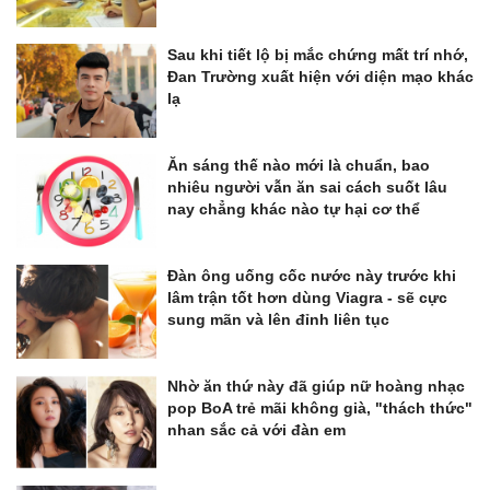
Sau khi tiết lộ bị mắc chứng mất trí nhớ,
Đan Trường xuất hiện với diện mạo khác
lạ
Ăn sáng thế nào mới là chuẩn, bao
nhiêu người vẫn ăn sai cách suốt lâu
nay chẳng khác nào tự hại cơ thể
Đàn ông uống cốc nước này trước khi
lâm trận tốt hơn dùng Viagra - sẽ cực
sung mãn và lên đỉnh liên tục
Nhờ ăn thứ này đã giúp nữ hoàng nhạc
pop BoA trẻ mãi không già, "thách thức"
nhan sắc cả với đàn em