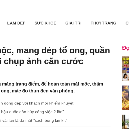
LÀM ĐẸP
SỨC KHỎE
GIẢI TRÍ
THỜI TRANG
C
Đọ
ộc, mang dép tổ ong, quần
i chụp ảnh căn cước
 màng trang điểm, để hoàn toàn mặt mộc, thậm
ổ ong, mặc đồ thun đến văn phòng.
nh động đẹp với khách mời khiếm khuyết
a hậu quốc dân hủy công việc 2 lần"
vài lần là da mặt "sạch bong kin kít"