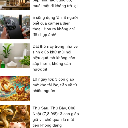
bếp nhà nào cũng có,
muỗi một đi không trở lại
5 công dụng 'ẩn' ít người
biết của camera điện
thoại: Hóa ra không chỉ
để chụp ảnh!
Đặt thứ này trong nhà vệ
sinh giúp khử mùi hôi
hiệu quả mà không cần
sáp thơm, không cần
nước xịt
10 ngày tới: 3 con giáp
mở kho tài lộc, tiền về từ
nhiều nguồn
Thứ Sáu, Thứ Bảy, Chủ
Nhật (7,8,9/8): 3 con giáp
giữ ví, chủ quan là mất
tiền không đáng