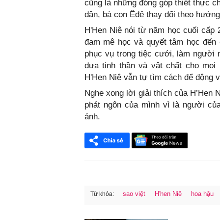
cũng là những đóng góp thiết thực c
dân, bà con Êđê thay đổi theo hướng
H'Hen Niê nói từ năm học cuối cấp 2
đam mê học và quyết tâm học đến cù
phục vụ trong tiệc cưới, làm người 
dựa tinh thần và vật chất cho mọi
H'Hen Niê vẫn tự tìm cách để động v
Nghe xong lời giải thích của H’Hen 
phát ngôn của mình vì là người củ
ảnh.
sao việt
H'hen Niê
hoa hậu
Từ khóa:
FaceBook