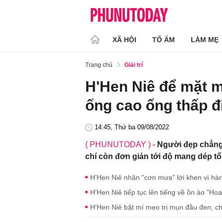
XÃ HỘI
TỔ ẤM
LÀM MẸ
Trang chủ
Giải trí
H'Hen Niê để mặt m
ống cao ống thấp đ
14:45, Thứ ba 09/08/2022
( PHUNUTODAY )
-
Người đẹp chẳng
chí còn đơn giản tới độ mang dép t
H'Hen Niê nhận "cơn mưa" lời khen vì hà
H'Hen Niê tiếp tục lên tiếng về ồn ào "Ho
H'Hen Niê bật mí mẹo trị mụn đầu đen, chỉ 