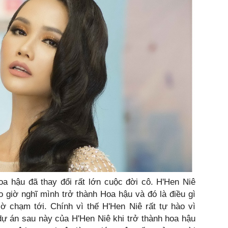
oa hậu đã thay đổi rất lớn cuộc đời cô. H'Hen Niê
o giờ nghĩ mình trở thành Hoa hậu và đó là điều gì
ờ chạm tới. Chính vì thế H'Hen Niê rất tự hào vì
ự án sau này của H'Hen Niê khi trở thành hoa hậu