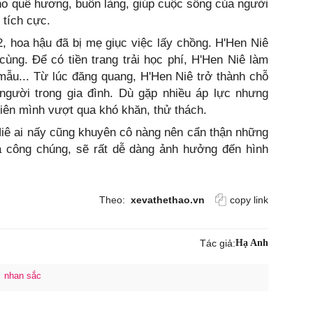
ho quê hương, buôn làng, giúp cuộc sống của người
 tích cực.
, hoa hậu đã bị mẹ giục việc lấy chồng. H'Hen Niê
ng. Để có tiền trang trải học phí, H'Hen Niê làm
mẫu... Từ lúc đăng quang, H'Hen Niê trở thành chỗ
 người trong gia đình. Dù gặp nhiều áp lực nhưng
iên mình vượt qua khó khăn, thử thách.
Niê ai nấy cũng khuyên cô nàng nên cẩn thận những
a công chúng, sẽ rất dễ dàng ảnh hưởng đến hình
Theo:
xevathethao.vn
copy link
Tác giả:
Hạ Anh
nhan sắc