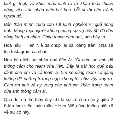
biết gì thật, và khúc mắc sinh ra từ khâu thỏa thuận
công việc của nhân viên hai bên. Lỗi ai thì nên trách
người đó.
Bản thân mình cũng cần rút kinh nghiệm vì quá nóng
tính. Mong mọi người không mang sự vụ này để đổ dồn
công kích cá nhân. Chân thành cảm ơn",
anh bày tỏ.
Hoa hậu H'Hen Niê đã chụp lại bài đăng trên, chia sẻ
lên Instagram cá nhân.
Hoa hậu lịch sự nhắn nhủ đến A:
"Ôi cảm ơn anh đã
thông cảm cho team của Hen. Đây là bài học quý báu
dành cho em và cả team ạ. Em sẽ cùng team cố gắng
không để những trường hợp không tốt như vậy xảy ra.
Cảm ơn anh và hy vọng các anh em khác trong team
của anh thông cảm ạ".
Qua đó, có thể thấy đây chỉ là sự cố chưa ăn ý giữa 2
ê-kíp làm việc, bản thân H'Hen Niê cũng không biết rõ
về sự cố này.