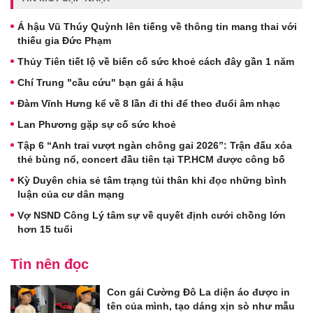
Á hậu Vũ Thúy Quỳnh lên tiếng về thông tin mang thai với
thiếu gia Đức Phạm
Thủy Tiên tiết lộ về biến cố sức khoẻ cách đây gần 1 năm
Chí Trung "cầu cứu" bạn gái á hậu
Đàm Vĩnh Hưng kể về 8 lần đi thi để theo đuổi âm nhạc
Lan Phương gặp sự cố sức khoẻ
Tập 6 “Anh trai vượt ngàn chông gai 2026”: Trận đấu xóa
thẻ bùng nổ, concert đầu tiên tại TP.HCM được công bố
Kỳ Duyên chia sẻ tâm trạng tủi thân khi đọc những bình
luận của cư dân mạng
Vợ NSND Công Lý tâm sự về quyết định cưới chồng lớn
hơn 15 tuổi
Tin nên đọc
Con gái Cường Đô La diện áo được in
tên của mình, tạo dáng xịn sò như mẫu