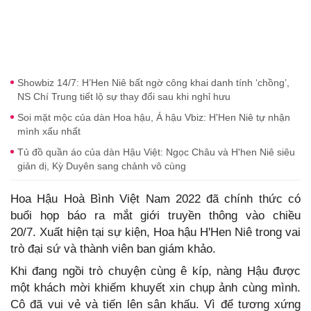
Showbiz 14/7: H’Hen Niê bất ngờ công khai danh tính ‘chồng’,
NS Chí Trung tiết lộ sự thay đổi sau khi nghỉ hưu
Soi mặt mộc của dàn Hoa hậu, Á hậu Vbiz: H'Hen Niê tự nhận
mình xấu nhất
Tủ đồ quần áo của dàn Hậu Việt: Ngọc Châu và H'hen Niê siêu
giản dị, Kỳ Duyên sang chảnh vô cùng
Hoa Hậu Hoà Bình Việt Nam 2022 đã chính thức có
buổi họp báo ra mắt giới truyền thông vào chiều
20/7. Xuất hiện tại sự kiện, Hoa hậu H'Hen Niê trong vai
trò đại sứ và thành viên ban giám khảo.
Khi đang ngồi trò chuyện cùng ê kíp, nàng Hậu được
một khách mời khiếm khuyết xin chụp ảnh cùng mình.
Cô đã vui vẻ và tiến lên sân khấu. Vì để tương xứng