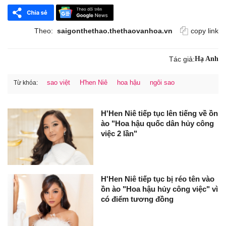
Theo:
saigonthethao.thethaovanhoa.vn
copy link
Tác giả:
Hạ Anh
sao việt
H'hen Niê
hoa hậu
ngôi sao
Từ khóa:
H'Hen Niê tiếp tục lên tiếng về ồn
ào "Hoa hậu quốc dân hủy công
việc 2 lần"
H'Hen Niê tiếp tục bị réo tên vào
ồn ào "Hoa hậu hủy công việc" vì
có điểm tương đồng