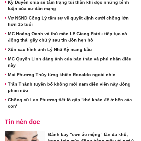
Kỳ Duyên chia sẻ tâm trạng tủi thân khi đọc những bình
luận của cư dân mạng
Vợ NSND Công Lý tâm sự về quyết định cưới chồng lớn
hơn 15 tuổi
MC Hoàng Oanh và thủ môn Lê Giang Patrik tiếp tục có
động thái gây chú ý sau tin đồn hẹn hò
Xôn xao hình ảnh Lý Nhã Kỳ mang bầu
MC Quyền Linh đăng ảnh của bản thân và phủ nhận điều
này
Mai Phương Thúy từng khiến Ronaldo ngoái nhìn
Trấn Thành tuyên bố không mời nam diễn viên này đóng
phim nữa
Chồng cũ Lan Phương tiết lộ gặp 'khó khăn để ở bên các
con'
Tin nên đọc
Đánh bay "cơn ác mộng" làn da khô,
bong tróc mùa đông bằng một vài gợi ý