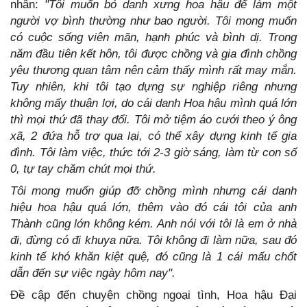
nhân:
"Tôi muốn bỏ danh xưng hoa hậu để làm một
người vợ bình thường như bao người. Tôi mong muốn
có cuộc sống viên mãn, hạnh phúc và bình dị. Trong
năm đầu tiên kết hôn, tôi được chồng và gia đình chồng
yêu thương quan tâm nên cảm thấy mình rất may mắn.
Tuy nhiên, khi tôi tạo dựng sự nghiệp riêng nhưng
không mấy thuận lợi, do cái danh Hoa hậu mình quá lớn
thì mọi thứ đã thay đổi. Tôi mở tiệm áo cưới theo ý ông
xã, 2 đứa hỗ trợ qua lại, có thể xây dựng kinh tế gia
đình. Tôi làm việc, thức tới 2-3 giờ sáng, làm từ con số
0, tự tay chăm chút mọi thứ.
Tôi mong muốn giúp đỡ chồng mình nhưng cái danh
hiệu hoa hậu quá lớn, thêm vào đó cái tôi của anh
Thành cũng lớn không kém. Anh nói với tôi là em ở nhà
đi, đừng có đi khuya nữa. Tôi không đi làm nữa, sau đó
kinh tế khó khăn kiệt quệ, đó cũng là 1 cái mấu chốt
dẫn đến sự việc ngày hôm nay".
Đề cập đến chuyện chồng ngoại tình, Hoa hậu Đại