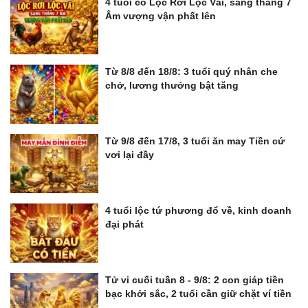
4 tuổi có Lộc Rơi Lộc Vãi, sang tháng 7
Âm vượng vận phất lên
Từ 8/8 đến 18/8: 3 tuổi quý nhân che
chở, lương thưởng bật tăng
Từ 9/8 đến 17/8, 3 tuổi ăn may Tiền cứ
vơi lại đầy
4 tuổi lộc tứ phương đổ về, kinh doanh
đại phát
Tử vi cuối tuần 8 - 9/8: 2 con giáp tiền
bạc khởi sắc, 2 tuổi cần giữ chặt ví tiền