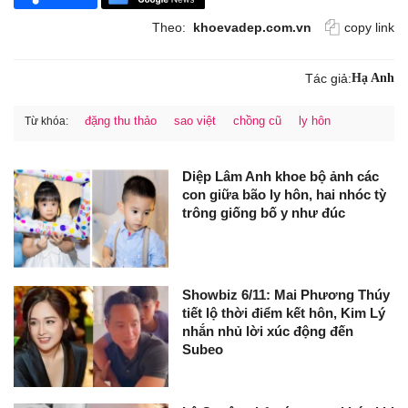
Theo:
khoevadep.com.vn
copy link
Tác giả:
Hạ Anh
đặng thu thảo
sao việt
chồng cũ
ly hôn
Từ khóa:
Diệp Lâm Anh khoe bộ ảnh các
con giữa bão ly hôn, hai nhóc tỳ
trông giống bố y như đúc
Showbiz 6/11: Mai Phương Thúy
tiết lộ thời điểm kết hôn, Kim Lý
nhắn nhủ lời xúc động đến
Subeo