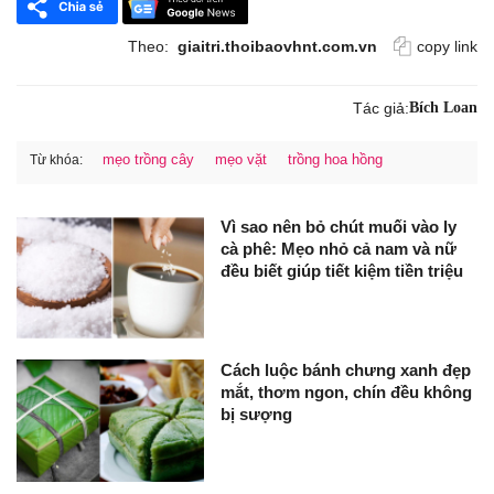
Theo:
giaitri.thoibaovhnt.com.vn
copy link
Tác giả:
Bích Loan
mẹo trồng cây
mẹo vặt
trồng hoa hồng
Từ khóa:
Vì sao nên bỏ chút muối vào ly
cà phê: Mẹo nhỏ cả nam và nữ
đều biết giúp tiết kiệm tiền triệu
Cách luộc bánh chưng xanh đẹp
mắt, thơm ngon, chín đều không
bị sượng