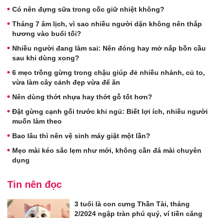
Có nên đựng sữa trong cốc giữ nhiệt không?
Tháng 7 âm lịch, vì sao nhiều người dặn không nên thắp
hương vào buổi tối?
Nhiều người đang làm sai: Nên đóng hay mở nắp bồn cầu
sau khi dùng xong?
6 mẹo trồng gừng trong chậu giúp đẻ nhiều nhánh, củ to,
vừa làm cây cảnh đẹp vừa để ăn
Nên dùng thớt nhựa hay thớt gỗ tốt hơn?
Đặt gừng cạnh gối trước khi ngủ: Biết lợi ích, nhiều người
muốn làm theo
Bao lâu thì nên vệ sinh máy giặt một lần?
Mẹo mài kéo sắc lẹm như mới, không cần đá mài chuyên
dụng
Tin nên đọc
3 tuổi là con cưng Thần Tài, tháng
2/2024 ngập tràn phú quý, ví tiền căng