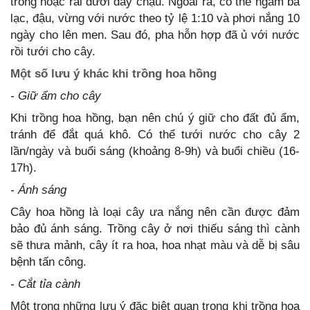
trồng hoặc rải dưới đáy chậu. Ngoài ra, có thể ngâm bã
lạc, đậu, vừng với nước theo tỷ lệ 1:10 và phơi nắng 10
ngày cho lên men. Sau đó, pha hỗn hợp đã ủ với nước
rồi tưới cho cây.
Một số lưu ý khác khi trồng hoa hồng
- Giữ ẩm cho cây
Khi trồng hoa hồng, bạn nên chú ý giữ cho đất đủ ẩm,
tránh để đắt quá khô. Có thể tưới nước cho cây 2
lần/ngày và buổi sáng (khoảng 8-9h) và buổi chiều (16-
17h).
- Ánh sáng
Cây hoa hồng là loại cây ưa nắng nên cần được đảm
bảo đủ ánh sáng. Trồng cây ở nơi thiếu sáng thì cành
sẽ thưa mảnh, cây ít ra hoa, hoa nhạt màu và dễ bị sâu
bệnh tấn công.
- Cắt tỉa cành
Một trong những lưu ý đặc biệt quan trọng khi trồng hoa