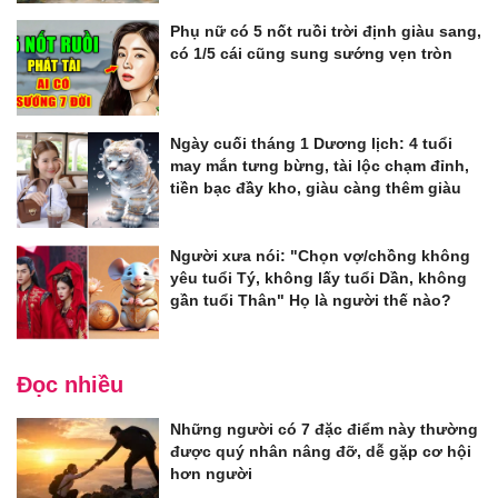
Phụ nữ có 5 nốt ruồi trời định giàu sang,
có 1/5 cái cũng sung sướng vẹn tròn
Ngày cuối tháng 1 Dương lịch: 4 tuổi
may mắn tưng bừng, tài lộc chạm đỉnh,
tiền bạc đầy kho, giàu càng thêm giàu
Người xưa nói: "Chọn vợ/chồng không
yêu tuổi Tý, không lấy tuổi Dần, không
gần tuổi Thân" Họ là người thế nào?
Đọc nhiều
Những người có 7 đặc điểm này thường
được quý nhân nâng đỡ, dễ gặp cơ hội
hơn người