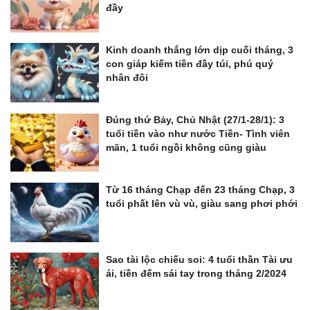
đầy
Kinh doanh thắng lớn dịp cuối tháng, 3
con giáp kiếm tiền đầy túi, phú quý
nhân đôi
Đúng thứ Bảy, Chủ Nhật (27/1-28/1): 3
tuổi tiền vào như nước Tiền- Tình viên
mãn, 1 tuổi ngồi không cũng giàu
Từ 16 tháng Chạp đến 23 tháng Chạp, 3
tuổi phất lên vù vù, giàu sang phơi phới
Sao tài lộc chiếu soi: 4 tuổi thần Tài ưu
ái, tiền đếm sái tay trong tháng 2/2024