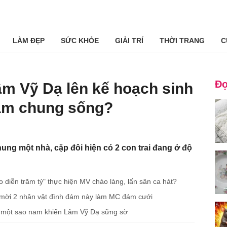
LÀM ĐẸP
SỨC KHỎE
GIẢI TRÍ
THỜI TRANG
C
Đọ
m Vỹ Dạ lên kế hoạch sinh
ăm chung sống?
ung một nhà, cặp đôi hiện có 2 con trai đang ở độ
 diễn trăm tỷ" thực hiện MV chào làng, lấn sân ca hát?
n mời 2 nhân vật đình đám này làm MC đám cưới
 một sao nam khiến Lâm Vỹ Dạ sững sờ