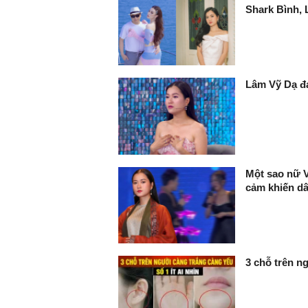
Shark Bình,
Lâm Vỹ Dạ đ
Một sao nữ V
cảm khiến dâ
3 chỗ trên ng