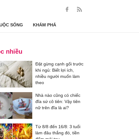
UỘC SỐNG
KHÁM PHÁ
c nhiều
Đặt gừng cạnh gối trước
khi ngủ: Biết lợi ích,
nhiều người muốn làm
theo
Nhà nào cũng có chiếc
đĩa sứ cô tiên: Vậy tiên
nữ trên đĩa là ai?
Từ 8/8 đến 16/8: 3 tuổi
làm đâu thắng đó, tiền