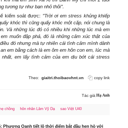
ng tương tự như bạn nhỏ thôi".
thể kiểm soát được:
"Trời ơi em stress khủng khiếp
quấy khóc thì cũng quấy khóc một cặp, nói chung là
ôn. Và những lúc đó có nhiều khi những lúc mà em
, em muốn đập phá, đó là những cảm xúc thật của
điều đó nhưng mà tự nhiên cái tình cảm mình dành
ấn an em bằng cách là em ôm em hôn con em, lúc mà
 nhất, em lấy tình cảm của em dịu bớt cái stress
Theo:
giaitri.thoibaovhnt.vn
copy link
Tác giả:
Hạ Anh
mẹ chồng
hôn nhân Lâm Vỹ Dạ
sao Việt U40
: Phương Oanh tiết lộ thời điểm bắt đầu hẹn hò với