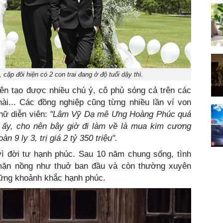
ặp đôi hiện có 2 con trai đang ở độ tuổi dậy thì.
ên tạo được nhiều chú ý, cô phủ sóng cả trên các
ài... Các đồng nghiệp cũng từng nhiều lần ví von
 nữ diễn viên:
"Lâm Vỹ Dạ mê Ưng Hoàng Phúc quá
ấy, cho nên bây giờ đi làm về là mua kim cương
9 ly 3, trị giá 2 tỷ 350 triệu".
 đời tư hạnh phúc. Sau 10 năm chung sống, tình
mặn nồng như thuở ban đầu và còn thường xuyên
hững khoảnh khắc hạnh phúc.