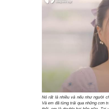
Nó rất là nhiều và nếu như người c
Và em đã từng trải qua những cơn tr
thôi, em là double hai bên nữa. Tại