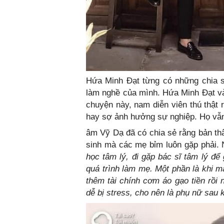
Hứa Minh Đạt từng có những chia s
làm nghề của mình. Hứa Minh Đạt v
chuyện này, nam diễn viên thú thật 
hay sợ ảnh hưởng sự nghiệp. Họ vẫn 
âm Vỹ Dạ đã có chia sẻ rằng bản th
sinh mà các mẹ bỉm luôn gặp phải. 
học tâm lý, đi gặp bác sĩ tâm lý để
quá trình làm mẹ. Một phần là khi mà
thêm tài chính cơm áo gạo tiền rồi
dễ bị stress, cho nên là phụ nữ sau k