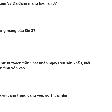
 Lâm Vỹ Dạ đang mang bầu lần 3?
ang mang bầu lần 3?
biz bị “vạch trần” hát nhép ngay trên sân khấu, biểu
n tình xôn xao
ười càng trắng càng yếu, số 1 ít ai nhìn