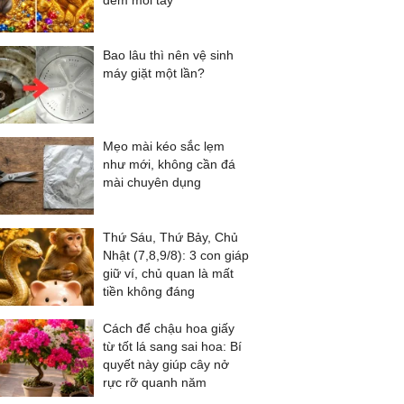
đếm mỏi tay
Bao lâu thì nên vệ sinh
máy giặt một lần?
Mẹo mài kéo sắc lẹm
như mới, không cần đá
mài chuyên dụng
Thứ Sáu, Thứ Bảy, Chủ
Nhật (7,8,9/8): 3 con giáp
giữ ví, chủ quan là mất
tiền không đáng
Cách để chậu hoa giấy
từ tốt lá sang sai hoa: Bí
quyết này giúp cây nở
rực rỡ quanh năm