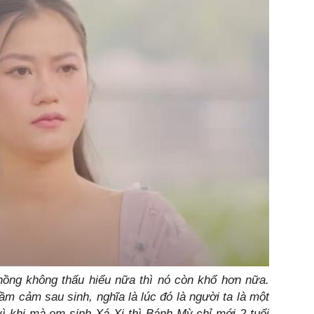
hồng không thấu hiểu nữa thì nó còn khổ hơn nữa.
ầm cảm sau sinh, nghĩa là lúc đó là người ta là một
 vì khi mà em sinh Xá Xị thì Bánh Mỳ chỉ mới 2 tuổi