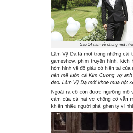
Sau 14 năm về chung một nhà, c
Lâm Vỹ Dạ là một trong những cái t
gameshow, phim truyền hình, kịch h
hóm hỉnh về độ giàu có hiện tại của
nên mê luôn cả Kim Cương vợ anh 
đeo. Lâm Vỹ Dạ mới khoe mua hột xoàn 
Ngoài ra cô còn được ngưỡng mộ vì
cảm của cả hai vợ chồng cô vẫn 
khiến nhiều người phải ghen tỵ vì n