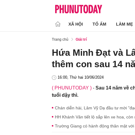
XÃ HỘI
TỔ ẤM
LÀM MẸ
Trang chủ
Giải trí
Hứa Minh Đạt và Lâ
thêm con sau 14 n
16:00, Thứ hai 10/06/2024
( PHUNUTODAY )
-
Sau 14 năm về ch
tuổi dậy thì.
Chán diễn hài, Lâm Vỹ Dạ đầu tư mời "đạo
HH Khánh Vân tiết lộ sắp lên xe hoa, cò
Trường Giang có hành động thân mật với