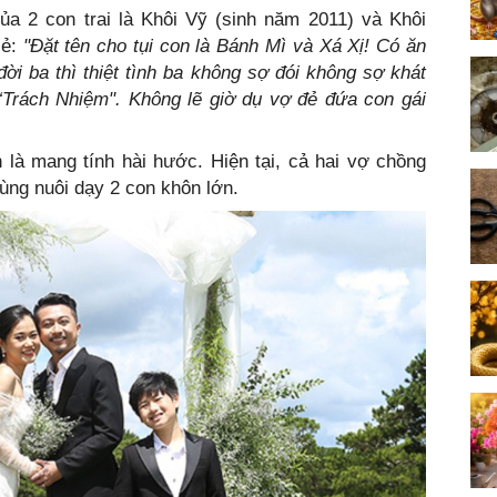
a 2 con trai là Khôi Vỹ (sinh năm 2011) và Khôi
sẻ:
"Đặt tên cho tụi con là Bánh Mì và Xá Xị! Có ăn
đời ba thì thiệt tình ba không sợ đói không sợ khát
 “Trách Nhiệm". Không lẽ giờ dụ vợ đẻ đứa con gái
 là mang tính hài hước. Hiện tại, cả hai vợ chồng
cùng nuôi dạy 2 con khôn lớn.