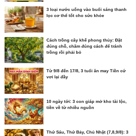
3 loại nước uống vào buổi sáng thanh
lọc cơ thể tốt cho sức khỏe
Cách trồng cây khế phong thủy: Đặt
đúng chỗ, chăm đúng cách để tránh
trồng rồi phải bỏ
Từ 9/8 đến 17/8, 3 tuổi ăn may Tiền cứ
vơi lại đầy
10 ngày tới: 3 con giáp mở kho tài lộc,
tiền về từ nhiều nguồn
Thứ Sáu, Thứ Bảy, Chủ Nhật (7,8,9/8): 3