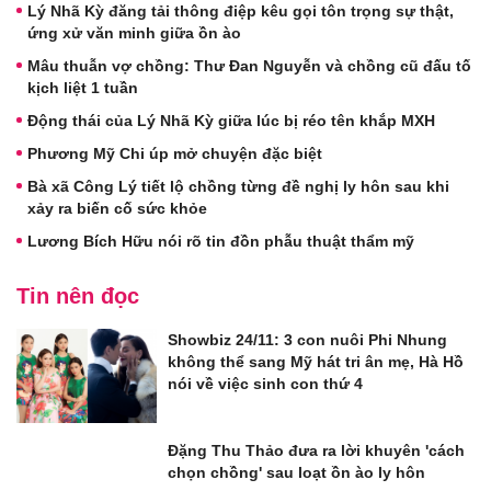
Lý Nhã Kỳ đăng tải thông điệp kêu gọi tôn trọng sự thật,
ứng xử văn minh giữa ồn ào
Mâu thuẫn vợ chồng: Thư Đan Nguyễn và chồng cũ đấu tố
kịch liệt 1 tuần
Động thái của Lý Nhã Kỳ giữa lúc bị réo tên khắp MXH
Phương Mỹ Chi úp mở chuyện đặc biệt
Bà xã Công Lý tiết lộ chồng từng đề nghị ly hôn sau khi
xảy ra biến cố sức khỏe
Lương Bích Hữu nói rõ tin đồn phẫu thuật thẩm mỹ
Tin nên đọc
Showbiz 24/11: 3 con nuôi Phi Nhung
không thể sang Mỹ hát tri ân mẹ, Hà Hồ
nói về việc sinh con thứ 4
Đặng Thu Thảo đưa ra lời khuyên 'cách
chọn chồng' sau loạt ồn ào ly hôn