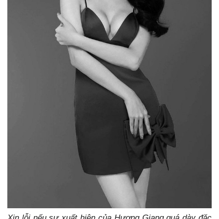
Xin lỗi nếu sự xuất hiện của Hương Giang quá dày đặc