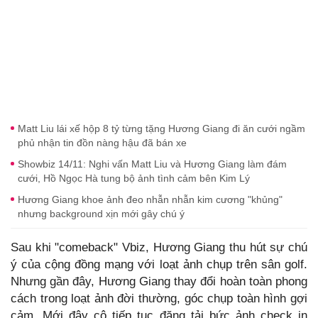
Matt Liu lái xế hộp 8 tỷ từng tặng Hương Giang đi ăn cưới ngầm
phủ nhận tin đồn nàng hậu đã bán xe
Showbiz 14/11: Nghi vấn Matt Liu và Hương Giang làm đám
cưới, Hồ Ngọc Hà tung bộ ảnh tình cảm bên Kim Lý
Hương Giang khoe ảnh đeo nhẫn nhẫn kim cương "khủng"
nhưng background xịn mới gây chú ý
Sau khi "comeback" Vbiz, Hương Giang thu hút sự chú
ý của cộng đồng mạng với loạt ảnh chụp trên sân golf.
Nhưng gần đây, Hương Giang thay đổi hoàn toàn phong
cách trong loạt ảnh đời thường, góc chụp toàn hình gợi
cảm. Mới đây cô tiếp tục đăng tải bức ảnh check in