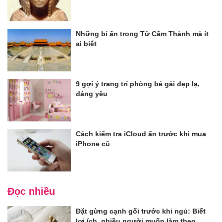
Những bí ẩn trong Tử Cấm Thành mà ít
ai biết
9 gợi ý trang trí phòng bé gái đẹp lạ,
đáng yêu
Cách kiểm tra iCloud ẩn trước khi mua
iPhone cũ
Đọc nhiều
Đặt gừng cạnh gối trước khi ngủ: Biết
lợi ích, nhiều người muốn làm theo