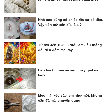
Nhà nào cũng có chiếc đĩa sứ cô tiên:
Vậy tiên nữ trên đĩa là ai?
Từ 8/8 đến 16/8: 3 tuổi làm đâu thắng
đó, tiền đếm mỏi tay
Bao lâu thì nên vệ sinh máy giặt một
lần?
Mẹo mài kéo sắc lẹm như mới, không
cần đá mài chuyên dụng