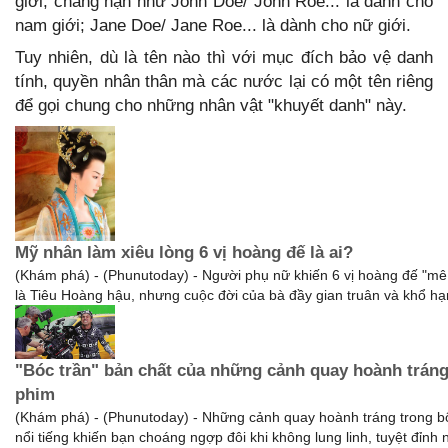
giới, chẳng hạn như John Doe/ John Roe... là dành cho
nam giới; Jane Doe/ Jane Roe... là dành cho nữ giới.
Tuy nhiên, dù là tên nào thì với mục đích bảo vệ danh
tính, quyền nhân thân mà các nước lại có một tên riêng
để gọi chung cho những nhân vật "khuyết danh" này.
Mỹ nhân làm xiêu lòng 6 vị hoàng đế là ai?
(Khám phá) - (Phunutoday) - Người phụ nữ khiến 6 vị hoàng đế "m
là Tiêu Hoàng hậu, nhưng cuộc đời của bà đầy gian truân và khổ hạ
"Bóc trần" bản chất của những cảnh quay hoành tráng
phim
(Khám phá) - (Phunutoday) - Những cảnh quay hoành tráng trong b
nổi tiếng khiến bạn choáng ngợp đôi khi không lung linh, tuyệt đỉnh