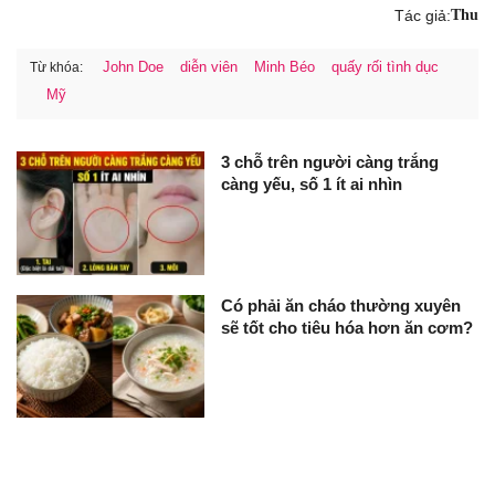
Tác giả:
Thu
John Doe
diễn viên
Minh Béo
quấy rối tình dục
Từ khóa:
Mỹ
3 chỗ trên người càng trắng
càng yếu, số 1 ít ai nhìn
Có phải ăn cháo thường xuyên
sẽ tốt cho tiêu hóa hơn ăn cơm?