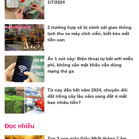
1/7/2024
2 trường hợp sẽ bị cảnh sát giao thông
tịch thu xe máy vĩnh viễn, biết kẻo mất
tiền oan
Ấn 1 nút này: Điện thoại tự bắt wifi miễn
phí, không cần mật khẩu vẫn dùng
mạng thả ga
Từ nay đến hết năm 2024, chuyển đổi
đất trồng cây lâu năm sang đất ở mất
bao nhiêu tiền?
Đọc nhiều
Top 3 con giáp Giàu Nhất tháng 7 âm,