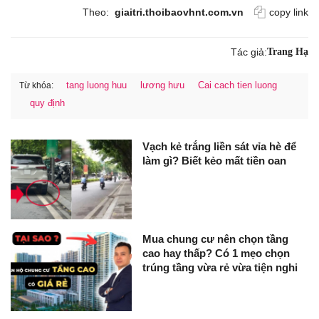
Theo:
giaitri.thoibaovhnt.com.vn
copy link
Tác giả:
Trang Hạ
tang luong huu
lương hưu
Cai cach tien luong
Từ khóa:
quy định
Vạch kẻ trắng liền sát vỉa hè để
làm gì? Biết kẻo mất tiền oan
Mua chung cư nên chọn tầng
cao hay thấp? Có 1 mẹo chọn
trúng tầng vừa rẻ vừa tiện nghi