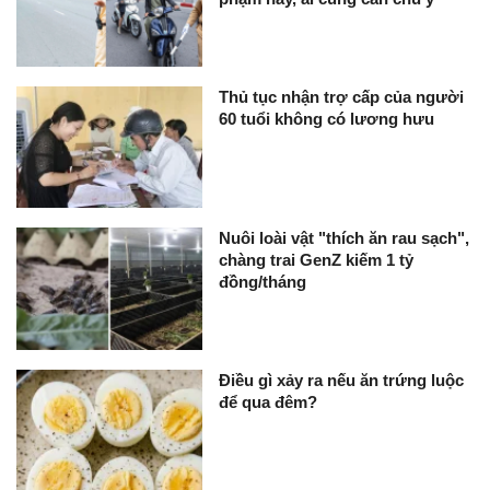
Thủ tục nhận trợ cấp của người
60 tuổi không có lương hưu
Nuôi loài vật "thích ăn rau sạch",
chàng trai GenZ kiếm 1 tỷ
đồng/tháng
Điều gì xảy ra nếu ăn trứng luộc
để qua đêm?