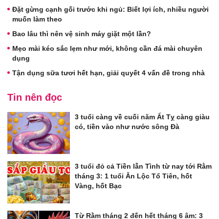
Đặt gừng cạnh gối trước khi ngủ: Biết lợi ích, nhiều người
muốn làm theo
Bao lâu thì nên vệ sinh máy giặt một lần?
Mẹo mài kéo sắc lẹm như mới, không cần đá mài chuyên
dụng
Tận dụng sữa tươi hết hạn, giải quyết 4 vấn đề trong nhà
Tin nên đọc
3 tuổi càng về cuối năm Ất Tỵ càng giàu
có, tiền vào như nước sông Đà
3 tuổi đỏ cả Tiền lẫn Tình từ nay tới Rằm
tháng 3: 1 tuổi Ăn Lộc Tổ Tiên, hốt
Vàng, hốt Bạc
Từ Rằm tháng 2 đến hết tháng 6 âm: 3