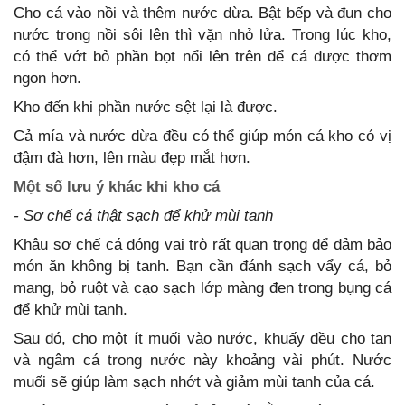
Cho cá vào nồi và thêm nước dừa. Bật bếp và đun cho
nước trong nồi sôi lên thì vặn nhỏ lửa. Trong lúc kho,
có thể vớt bỏ phần bọt nổi lên trên để cá được thơm
ngon hơn.
Kho đến khi phần nước sệt lại là được.
Cả mía và nước dừa đều có thể giúp món cá kho có vị
đậm đà hơn, lên màu đẹp mắt hơn.
Một số lưu ý khác khi kho cá
- Sơ chế cá thật sạch để khử mùi tanh
Khâu sơ chế cá đóng vai trò rất quan trọng để đảm bảo
món ăn không bị tanh. Bạn cần đánh sạch vẩy cá, bỏ
mang, bỏ ruột và cạo sạch lớp màng đen trong bụng cá
để khử mùi tanh.
Sau đó, cho một ít muối vào nước, khuấy đều cho tan
và ngâm cá trong nước này khoảng vài phút. Nước
muối sẽ giúp làm sạch nhớt và giảm mùi tanh của cá.