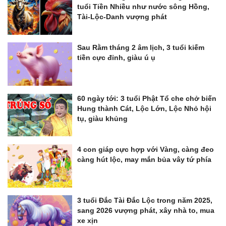
tuổi Tiền Nhiều như nước sông Hồng,
Tài-Lộc-Danh vượng phát
Sau Rằm tháng 2 âm lịch, 3 tuổi kiếm
tiền cực đỉnh, giàu ú ụ
60 ngày tới: 3 tuổi Phật Tổ che chở biến
Hung thành Cát, Lộc Lớn, Lộc Nhỏ hội
tụ, giàu khủng
4 con giáp cực hợp với Vàng, càng đeo
càng hút lộc, may mắn bủa vây tứ phía
3 tuổi Đắc Tài Đắc Lộc trong năm 2025,
sang 2026 vượng phát, xây nhà to, mua
xe xịn