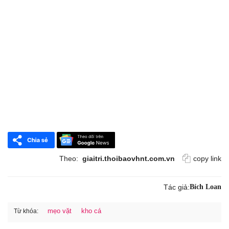
Theo:
giaitri.thoibaovhnt.com.vn
copy link
Tác giả:
Bích Loan
mẹo vặt
kho cá
Từ khóa: