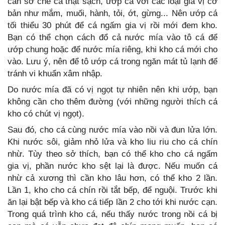
cần sơ chế cá thật sạch, ướp cá với các loại gia vị cơ
bản như mắm, muối, hành, tỏi, ớt, gừng... Nên ướp cá
tối thiểu 30 phút để cá ngấm gia vị rồi mới đem kho.
Bạn có thể chọn cách đổ cả nước mía vào tô cá để
ướp chung hoặc để nước mía riêng, khi kho cá mới cho
vào. Lưu ý, nên để tô ướp cá trong ngăn mát tủ lạnh để
tránh vi khuẩn xâm nhập.
Do nước mía đã có vị ngọt tự nhiên nên khi ướp, bạn
không cần cho thêm đường (với những người thích cá
kho có chút vị ngọt).
Sau đó, cho cá cùng nước mía vào nồi và đun lửa lớn.
Khi nước sôi, giảm nhỏ lửa và kho liu riu cho cá chín
nhừ. Tùy theo sở thích, bạn có thể kho cho cá ngấm
gia vị, phần nước kho sệt lại là được. Nếu muốn cá
nhừ cả xương thì cần kho lâu hơn, có thể kho 2 lần.
Lần 1, kho cho cá chín rồi tắt bếp, để nguội. Trước khi
ăn lại bật bếp và kho cá tiếp lần 2 cho tới khi nước cạn.
Trong quá trình kho cá, nếu thấy nước trong nồi cá bị