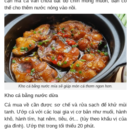
cạn mà cá vẫn chưa đạt độ chín mong muốn, bạn có
thể cho thêm nước nóng vào nồi.
Kho cá bằng nước mía sẽ giúp món cá thơm ngon hơn.
Kho cá bằng nước dừa
Cá mua về cần được sơ chế và rửa sạch để khử mùi
tanh. Ướp cá với các loại gia vị cơ bản như muối, hành
khô, hành tím, hạt nêm, tiêu, ớt... (tùy theo khẩu vị của
gia đình). Ướp thịt trong tối thiểu 20 phút.