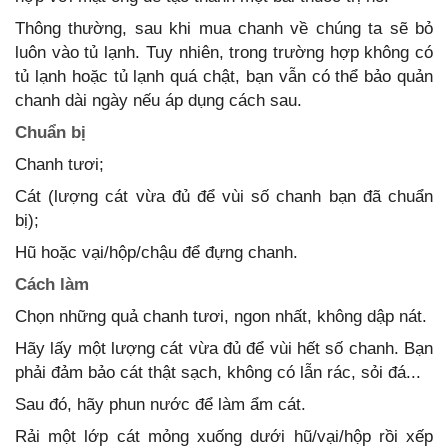
Thông thường, sau khi mua chanh về chúng ta sẽ bỏ
luôn vào tủ lạnh. Tuy nhiên, trong trường hợp không có
tủ lạnh hoặc tủ lạnh quá chật, bạn vẫn có thể bảo quản
chanh dài ngày nếu áp dụng cách sau.
Chuẩn bị
Chanh tươi;
Cát (lượng cát vừa đủ để vùi số chanh bạn đã chuẩn
bị);
Hũ hoặc vại/hộp/chậu để đựng chanh.
Cách làm
Chọn những quả chanh tươi, ngon nhất, không dập nát.
Hãy lấy một lượng cát vừa đủ để vùi hết số chanh. Bạn
phải đảm bảo cát thật sạch, không có lẫn rác, sỏi đá...
Sau đó, hãy phun nước để làm ẩm cát.
Rải một lớp cát mỏng xuống dưới hũ/vại/hộp rồi xếp