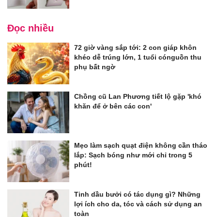
Đọc nhiều
72 giờ vàng sắp tới: 2 con giáp khôn
khéo dễ trúng lớn, 1 tuổi cónguồn thu
phụ bất ngờ
Chồng cũ Lan Phương tiết lộ gặp 'khó
khăn để ở bên các con'
Mẹo làm sạch quạt điện không cần tháo
lắp: Sạch bóng như mới chỉ trong 5
phút!
Tinh dầu bưởi có tác dụng gì? Những
lợi ích cho da, tóc và cách sử dụng an
toàn