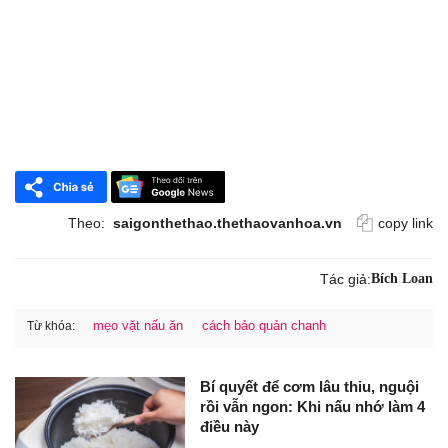
Theo:
saigonthethao.thethaovanhoa.vn
copy link
Tác giả:
Bích Loan
mẹo vặt nấu ăn
cách bảo quản chanh
Từ khóa:
Bí quyết để cơm lâu thiu, nguội
rồi vẫn ngon: Khi nấu nhớ làm 4
điều này