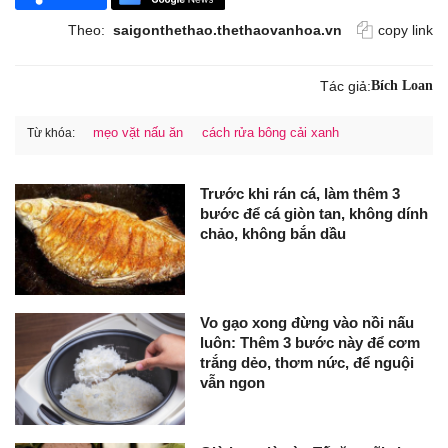
Theo:
saigonthethao.thethaovanhoa.vn
copy link
Tác giả:
Bích Loan
mẹo vặt nấu ăn
cách rửa bông cải xanh
Từ khóa:
Trước khi rán cá, làm thêm 3
bước để cá giòn tan, không dính
chảo, không bắn dầu
Vo gạo xong đừng vào nồi nấu
luôn: Thêm 3 bước này để cơm
trắng dẻo, thơm nức, để nguội
vẫn ngon