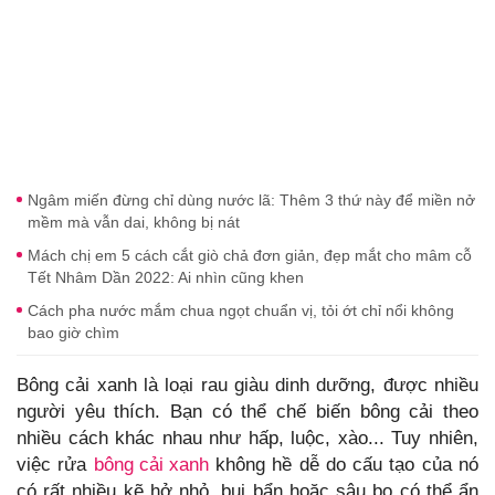
Ngâm miến đừng chỉ dùng nước lã: Thêm 3 thứ này để miền nở
mềm mà vẫn dai, không bị nát
Mách chị em 5 cách cắt giò chả đơn giản, đẹp mắt cho mâm cỗ
Tết Nhâm Dần 2022: Ai nhìn cũng khen
Cách pha nước mắm chua ngọt chuẩn vị, tỏi ớt chỉ nổi không
bao giờ chìm
Bông cải xanh là loại rau giàu dinh dưỡng, được nhiều
người yêu thích. Bạn có thể chế biến bông cải theo
nhiều cách khác nhau như hấp, luộc, xào... Tuy nhiên,
việc rửa
bông cải xanh
không hề dễ do cấu tạo của nó
có rất nhiều kẽ hở nhỏ, bụi bẩn hoặc sâu bọ có thể ẩn