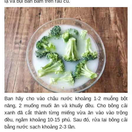
lạ và bụi bẩn bám trên rau củ.
Bạn hãy cho vào chậu nước khoảng 1-2 muỗng bột
năng, 2 muống muối ăn và khuấy đều. Cho bông cải
xanh đã cắt thành từng miếng vừa ăn vào vào trộng
đều, ngâm khoảng 10-15 phú. Sau đó, rửa lại bông cải
bằng nước sạch khoảng 2-3 lần.