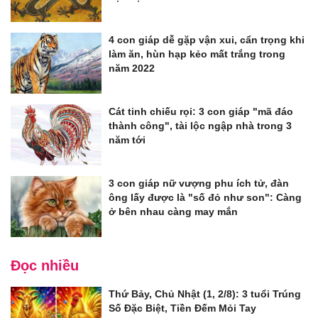
4 con giáp dễ gặp vận xui, cẩn trọng khi
làm ăn, hùn hạp kẻo mất trắng trong
năm 2022
Cát tinh chiếu rọi: 3 con giáp "mã đáo
thành công", tài lộc ngập nhà trong 3
năm tới
3 con giáp nữ vượng phu ích tử, đàn
ông lấy được là "số đỏ như son": Càng
ở bên nhau càng may mắn
Đọc nhiều
Thứ Bảy, Chủ Nhật (1, 2/8): 3 tuổi Trúng
Số Đặc Biệt, Tiền Đếm Mỏi Tay