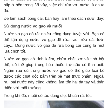
nấp ở bên trong. Vì vậy, việc chỉ rửa với nước là chưa
đủ.
Để làm sạch bông cải, bạn hãy làm theo cách dưới đây:
Sử dụng nước vo gạo và muối
Nước vo gạo có rất nhiều công dụng tuyệt vời. Bạn có
thể tận dụng nước vo gạo để rửa rau, rửa cá, tưới
cây... Dùng nước vo gạo để rửa bông cải cũng là một
lựa chọn tốt.
Nước vo gạo có tính kiếm, chứa chất xơ và tinh bột
thô, có thể giúp trung hòa thuốc trừ sâu có tính axit.
Ngâm rau củ trong nước vo gạo có thể giúp loại bỏ
được các chất độc bám trên bề mặt thực phẩm. Ngoài
ra, loại nước này cũng không làm tổn hại da tay và thân
thiện với môi trường.
Trong khi đó, muối có tác dụng diệt khuẩn rất tốt.