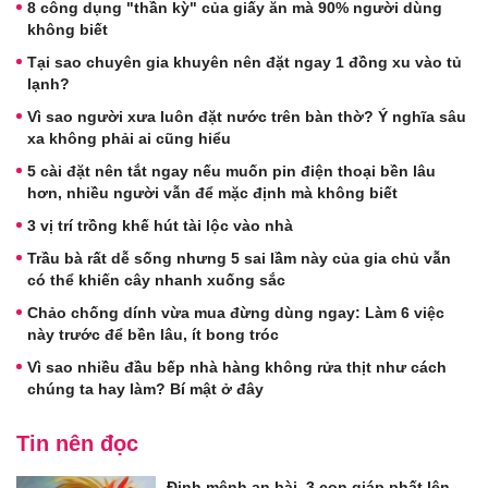
8 công dụng "thần kỳ" của giấy ăn mà 90% người dùng
không biết
Tại sao chuyên gia khuyên nên đặt ngay 1 đồng xu vào tủ
lạnh?
Vì sao người xưa luôn đặt nước trên bàn thờ? Ý nghĩa sâu
xa không phải ai cũng hiểu
5 cài đặt nên tắt ngay nếu muốn pin điện thoại bền lâu
hơn, nhiều người vẫn để mặc định mà không biết
3 vị trí trồng khế hút tài lộc vào nhà
Trầu bà rất dễ sống nhưng 5 sai lầm này của gia chủ vẫn
có thể khiến cây nhanh xuống sắc
Chảo chống dính vừa mua đừng dùng ngay: Làm 6 việc
này trước để bền lâu, ít bong tróc
Vì sao nhiều đầu bếp nhà hàng không rửa thịt như cách
chúng ta hay làm? Bí mật ở đây
Tin nên đọc
Định mệnh an bài, 3 con giáp phất lên