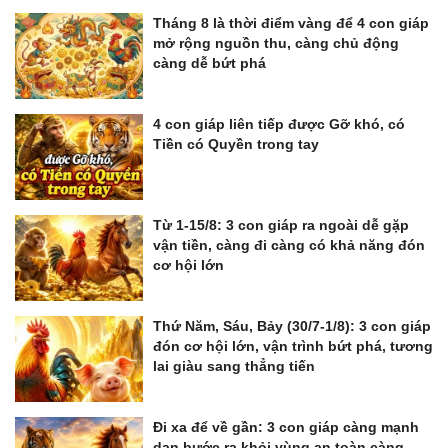
Tháng 8 là thời điểm vàng để 4 con giáp
mở rộng nguồn thu, càng chủ động
càng dễ bứt phá
4 con giáp liên tiếp được Gỡ khó, có
Tiền có Quyền trong tay
Từ 1-15/8: 3 con giáp ra ngoài dễ gặp
vận tiền, càng đi càng có khả năng đón
cơ hội lớn
Thứ Năm, Sáu, Bảy (30/7-1/8): 3 con giáp
đón cơ hội lớn, vận trình bứt phá, tương
lai giàu sang thẳng tiến
Đi xa để về gần: 3 con giáp càng mạnh
dạn bước ra khỏi vùng an toàn càng