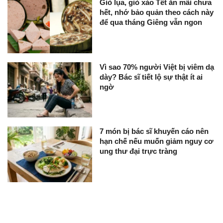
Giò lụa, giò xào Tết ăn mãi chưa
hết, nhớ bảo quản theo cách này
để qua tháng Giêng vẫn ngon
Vì sao 70% người Việt bị viêm dạ
dày? Bác sĩ tiết lộ sự thật ít ai
ngờ
7 món bị bác sĩ khuyến cáo nên
hạn chế nếu muốn giảm nguy cơ
ung thư đại trực tràng