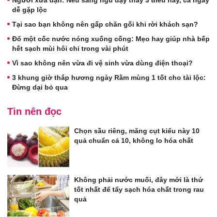
Người xưa dặn: Nếu sáng ngủ dậy thấy 3 điều này, cả ngày
dễ gặp lộc
Tại sao bạn không nên gấp chăn gối khi rời khách sạn?
Đổ một cốc nước nóng xuống cống: Mẹo hay giúp nhà bếp
hết sạch mùi hôi chỉ trong vài phút
Vì sao không nên vừa đi vệ sinh vừa dùng điện thoại?
3 khung giờ thắp hương ngày Rằm mùng 1 tốt cho tài lộc:
Đừng dại bỏ qua
Tin nên đọc
Chọn sầu riêng, măng cụt kiểu này 10
quả chuẩn cả 10, không lo hóa chất
Không phải nước muối, đây mới là thứ
tốt nhất để tẩy sạch hóa chất trong rau
quả