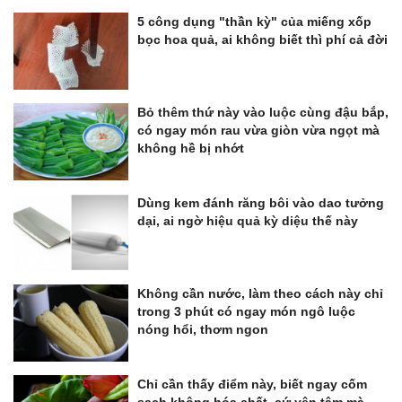
5 công dụng "thần kỳ" của miếng xốp
bọc hoa quả, ai không biết thì phí cả đời
Bỏ thêm thứ này vào luộc cùng đậu bắp,
có ngay món rau vừa giòn vừa ngọt mà
không hề bị nhớt
Dùng kem đánh răng bôi vào dao tưởng
dại, ai ngờ hiệu quả kỳ diệu thế này
Không cần nước, làm theo cách này chỉ
trong 3 phút có ngay món ngô luộc
nóng hổi, thơm ngon
Chỉ cần thấy điểm này, biết ngay cốm