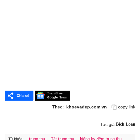
Theo:
khoevadep.com.vn
copy link
Tác giả:
Bích Loan
trung thu
Tết trung thu
kiêng kỵ đêm trung thu
Từ khóa: