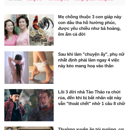
Mẹ chồng thuộc 3 con giáp này
con dâu tha hồ hưởng phúc,
được yêu chiều như bà hoàng,
êm ấm cả đời
Sau khi làm "chuyện ấy", phụ nữ
nhất định phải làm ngay 4 việc
này kẻo mang hoạ vào thân
Lôi 3 đời nhà Tào Tháo ra chửi
rủa, đến khi bị bắt nhân vật này
vẫn "thoát chết" nhờ 1 câu 8 chữ
Thường xuyên ăn tỏi nướng, cơ