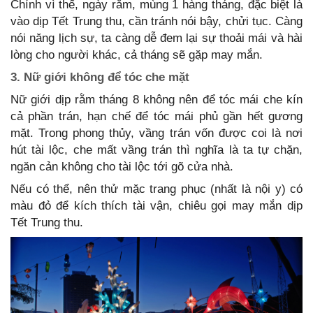
Chính vì thế, ngày rằm, mùng 1 hàng tháng, đặc biệt là
vào dịp Tết Trung thu, cần tránh nói bậy, chửi tục. Càng
nói năng lịch sự, ta càng dễ đem lại sự thoải mái và hài
lòng cho người khác, cả tháng sẽ gặp may mắn.
3. Nữ giới không để tóc che mặt
Nữ giới dịp rằm tháng 8 không nên để tóc mái che kín
cả phần trán, hạn chế để tóc mái phủ gần hết gương
mặt. Trong phong thủy, vầng trán vốn được coi là nơi
hút tài lộc, che mất vầng trán thì nghĩa là ta tự chặn,
ngăn cản không cho tài lộc tới gõ cửa nhà.
Nếu có thể, nên thử mặc trang phục (nhất là nội y) có
màu đỏ để kích thích tài vận, chiêu gọi may mắn dịp
Tết Trung thu.