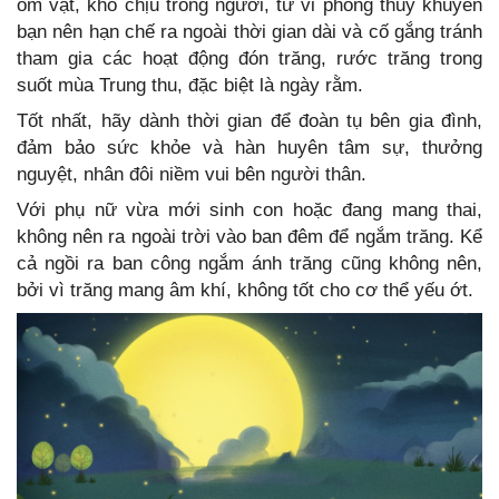
ốm vặt, khó chịu trong người, tử vi phong thủy khuyên
bạn nên hạn chế ra ngoài thời gian dài và cố gắng tránh
tham gia các hoạt động đón trăng, rước trăng trong
suốt mùa Trung thu, đặc biệt là ngày rằm.
Tốt nhất, hãy dành thời gian để đoàn tụ bên gia đình,
đảm bảo sức khỏe và hàn huyên tâm sự, thưởng
nguyệt, nhân đôi niềm vui bên người thân.
Với phụ nữ vừa mới sinh con hoặc đang mang thai,
không nên ra ngoài trời vào ban đêm để ngắm trăng. Kể
cả ngồi ra ban công ngắm ánh trăng cũng không nên,
bởi vì trăng mang âm khí, không tốt cho cơ thể yếu ớt.