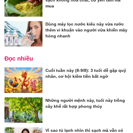
sạch không hóa chất, cứ yên tâm mà
mua
Dùng máy lọc nước kiểu này vừa rước
thêm vi khuẩn vào người vừa khiến máy
hỏng nhanh
Đọc nhiều
Cuối tuần này (8-9/8): 3 tuổi dễ gặp quý
nhân, cơ hội kiếm tiền bất ngờ
Những người mệnh này, tuổi này trồng
cây khế rất hợp phong thủy
Vì sao tủ lạnh nhìn thì sạch mà vẫn có