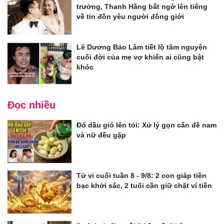
trưởng, Thanh Hằng bất ngờ lên tiếng
về tin đồn yêu người đồng giới
Lê Dương Bảo Lâm tiết lộ tâm nguyện
cuối đời của mẹ vợ khiến ai cũng bật
khóc
Đọc nhiều
Đổ dầu gió lên tỏi: Xử lý gọn cấn đề nam
và nữ đều gặp
Tử vi cuối tuần 8 - 9/8: 2 con giáp tiền
bạc khởi sắc, 2 tuổi cần giữ chặt ví tiền