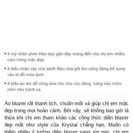
4 mỹ nhân phim Hàn dạo gần đây mang đến cho chị em nhiều
cảm hứng mặc đẹp
4 kiểu chân váy vừa sành điệu vừa giữ ấm xứng đáng bổ sung
vào tủ đồ mùa lạnh
4 kiểu áo len dễ cộng size cho cho vóc dáng, nàng nào mũm
mĩm nên tránh xa
Áo blazer rất thanh lịch, chuẩn mốt và giúp chị em mặc
đẹp trong mọi hoàn cảnh. Bởi vậy, sẽ không bao giờ là
thừa khi chị em tham khảo các công thức diện blazer
đẹp mắt như style của Krystal chẳng hạn. Muốn có
thêm nhiều ý tưởng diện blazer sang xịn mịn, chị em