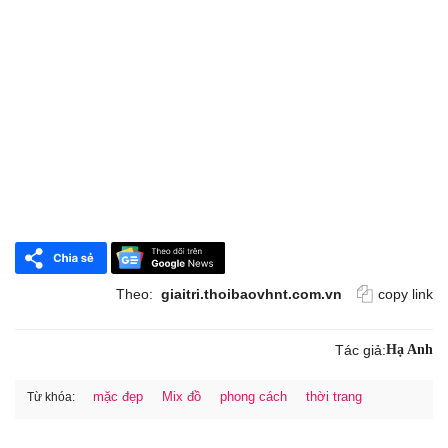
Theo:
giaitri.thoibaovhnt.com.vn
copy link
Tác giả:
Hạ Anh
mặc đẹp
Mix đồ
phong cách
thời trang
Từ khóa: