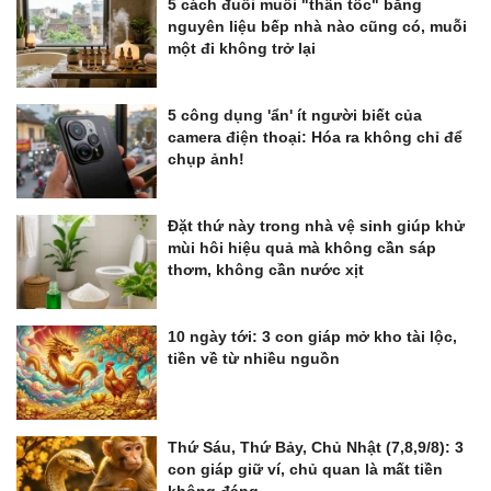
5 cách đuổi muỗi "thần tốc" bằng
nguyên liệu bếp nhà nào cũng có, muỗi
một đi không trở lại
5 công dụng 'ẩn' ít người biết của
camera điện thoại: Hóa ra không chỉ để
chụp ảnh!
Đặt thứ này trong nhà vệ sinh giúp khử
mùi hôi hiệu quả mà không cần sáp
thơm, không cần nước xịt
10 ngày tới: 3 con giáp mở kho tài lộc,
tiền về từ nhiều nguồn
Thứ Sáu, Thứ Bảy, Chủ Nhật (7,8,9/8): 3
con giáp giữ ví, chủ quan là mất tiền
không đáng