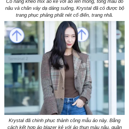
Cô nàng khéo mix áo kẻ với áo len mỏng, tông màu đỏ
nâu và chân váy dạ dáng suông, Krystal đã có được bộ
trang phục phảng phất nét cổ điển, trang nhã.
Krystal đã chinh phục thành công mẫu áo này. Bằng
cách kết hợp áo blazer kẻ với áo thun màu nâu, quần