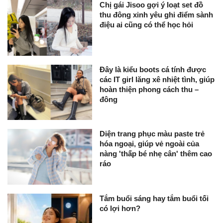
Chị gái Jisoo gợi ý loạt set đồ
thu đông xinh yêu ghi điểm sành
điệu ai cũng có thể học hỏi
Đây là kiểu boots cá tính được
các IT girl lăng xê nhiệt tình, giúp
hoàn thiện phong cách thu –
đông
Diện trang phục màu paste trẻ
hóa ngoại, giúp vẻ ngoài của
nàng 'thấp bé nhẹ cân' thêm cao
ráo
Tắm buổi sáng hay tắm buổi tối
có lợi hơn?