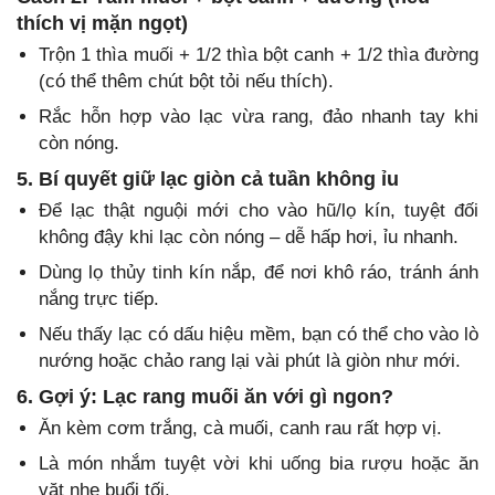
thích vị mặn ngọt)
Trộn 1 thìa muối + 1/2 thìa bột canh + 1/2 thìa đường
(có thể thêm chút bột tỏi nếu thích).
Rắc hỗn hợp vào lạc vừa rang, đảo nhanh tay khi
còn nóng.
5. Bí quyết giữ lạc giòn cả tuần không ỉu
Để lạc thật nguội mới cho vào hũ/lọ kín, tuyệt đối
không đậy khi lạc còn nóng – dễ hấp hơi, ỉu nhanh.
Dùng lọ thủy tinh kín nắp, để nơi khô ráo, tránh ánh
nắng trực tiếp.
Nếu thấy lạc có dấu hiệu mềm, bạn có thể cho vào lò
nướng hoặc chảo rang lại vài phút là giòn như mới.
6. Gợi ý: Lạc rang muối ăn với gì ngon?
Ăn kèm cơm trắng, cà muối, canh rau rất hợp vị.
Là món nhắm tuyệt vời khi uống bia rượu hoặc ăn
vặt nhẹ buổi tối.