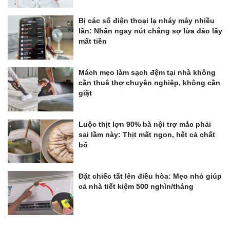
Bị các số điện thoại lạ nháy máy nhiều
lần: Nhấn ngay nút chẳng sợ lừa đảo lấy
mất tiền
Mách mẹo làm sạch đệm tại nhà không
cần thuê thợ chuyên nghiệp, không cần
giặt
Luộc thịt lợn 90% bà nội trợ mắc phải
sai lầm này: Thịt mất ngon, hết cả chất
bổ
Đặt chiếc tất lên điều hòa: Mẹo nhỏ giúp
cả nhà tiết kiệm 500 nghìn/tháng