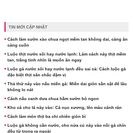
TIN MỚI CẬP NHẬT
Cách làm sườn xào chua ngọt mềm tan không dai, càng ăn
càng cuốn
Luộc thịt nước sôi hay nước lạnh: Làm cách này thịt mềm
tan, trắng tinh nhìn là muốn ăn ngay
Luộc gà nước sôi hay nước lạnh đều sai cả: Cách luộc gà
đặc biệt thịt săn chắc đậm vị
Thả thứ náy vào nấu miến gà: Miến dai giòn sần sật để lâu
không lo nát
Cách nấu canh dưa chua hầm sườn bò ngon
Kho cá cho lá này vào: Cá nục xương, lên màu cánh rán
Cách làm món thịt ba chỉ chiên giòn bì
Luộc gà không cần nước, cho nửa củ này vào nồi gà chín
đều từ trong ra ngoài