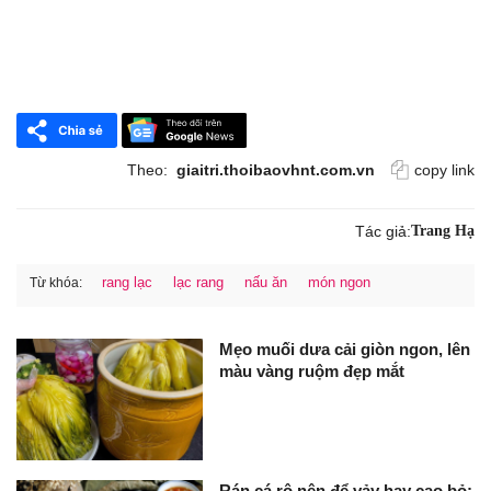
Theo:
giaitri.thoibaovhnt.com.vn
copy link
Tác giả:
Trang Hạ
rang lạc
lạc rang
nấu ăn
món ngon
Từ khóa:
Mẹo muối dưa cải giòn ngon, lên
màu vàng ruộm đẹp mắt
Rán cá rô nên để vảy hay cạo bỏ: