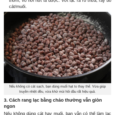
thơm, vỏ hơi nứt là được. Vớt lạc ra rổ thưa, rây bỏ
cát/muối.
Nếu không có cát sạch, bạn dùng muối hạt to thay thế. Vừa giúp
truyền nhiệt đều, vừa khử mùi hôi dầu rất hiệu quả.
3. Cách rang lạc bằng chảo thường vẫn giòn
ngon
Nếu không dùng cát hay muối, bạn vẫn có thể làm lạc