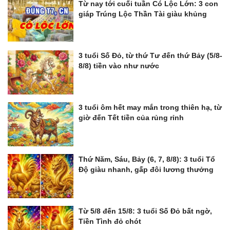
Từ nay tới cuối tuần Có Lộc Lớn: 3 con
giáp Trúng Lộc Thần Tài giàu khủng
3 tuổi Số Đỏ, từ thứ Tư đến thứ Bảy (5/8-
8/8) tiền vào như nước
3 tuổi ôm hết may mắn trong thiên hạ, từ
giờ đến Tết tiền của rủng rỉnh
Thứ Năm, Sáu, Bảy (6, 7, 8/8): 3 tuổi Tổ
Độ giàu nhanh, gấp đôi lương thưởng
Từ 5/8 đến 15/8: 3 tuổi Số Đỏ bất ngờ,
Tiền Tình đỏ chót