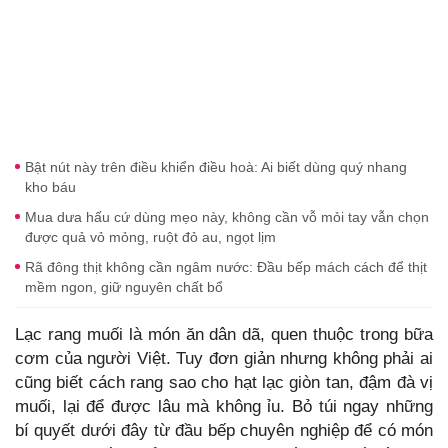
Bật nút này trên điều khiển điều hoà: Ai biết dùng quý nhang
kho báu
Mua dưa hấu cứ dùng mẹo này, không cần vỗ mỏi tay vẫn chọn
được quả vỏ mỏng, ruột đỏ au, ngọt lịm
Rã đông thịt không cần ngâm nước: Đầu bếp mách cách để thịt
mềm ngon, giữ nguyên chất bổ
Lạc rang muối là món ăn dân dã, quen thuộc trong bữa
cơm của người Việt. Tuy đơn giản nhưng không phải ai
cũng biết cách rang sao cho hạt lạc giòn tan, đậm đà vị
muối, lại để được lâu mà không ỉu. Bỏ túi ngay những
bí quyết dưới đây từ đầu bếp chuyên nghiệp để có món