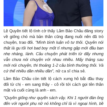
Lệ Quyên tiết lộ tình cờ thấy Lâm Bảo Châu đăng story
về giống chó mà bản thân cũng đang nuôi nên đã trò
chuyện, trao đổi.
"Mình bình luận vô tư thôi. Quyên nói
thật là gu tôi hơi bad boy một tí nhưng gặp mới đầu bạn
nhẹ nhàng, lành. Câu chuyện phát triển từ đấy nhưng
vẫn chưa nói chuyện với nhau nhiều. Mấy tháng sau
mới nói chuyện, thi thoảng 1-2 câu bình thường thôi. Và
cứ thế nhiều dần nhiều dần",
nữ ca sĩ chia sẻ.
Lâm Bảo Châu còn tiết lộ cách xưng hô bắt đầu thay
đổi từ chị - em sang thầy - cô rồi tới cách gọi tên thân
mật và cuối cùng là anh - em.
"Quyên giống như quyển sách vậy. Khi 1 người đàn ông
đến với người phụ nữ nó không chỉ là vì ngoại hình, bề