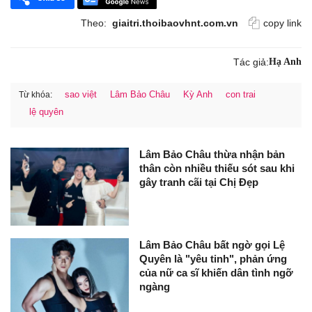
Theo:
giaitri.thoibaovhnt.com.vn
copy link
Tác giả:
Hạ Anh
sao việt
Lâm Bảo Châu
Kỳ Anh
con trai
Từ khóa:
lệ quyên
Lâm Bảo Châu thừa nhận bản
thân còn nhiều thiếu sót sau khi
gây tranh cãi tại Chị Đẹp
Lâm Bảo Châu bất ngờ gọi Lệ
Quyên là "yêu tinh", phản ứng
của nữ ca sĩ khiến dân tình ngỡ
ngàng