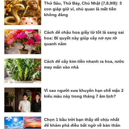
Thứ Sáu, Thứ Bảy, Chủ Nhật (7,8,9/8): 3
con giáp giữ ví, chủ quan là mất tiền
không đáng
Cách để chậu hoa giấy từ tốt lá sang sai
hoa: Bí quyết này giúp cây nở rực rỡ
quanh năm
Cách để cây kim tiền nhanh ra hoa, rước
may mắn vào nhà
Vì sao người xưa khuyên hạn chế mặc 2
kiểu màu này trong tháng 7 âm lịch?
Chọn 1 bầu trời bạn thấy dễ chịu nhất
để khám phá điều bất ngờ về bản thân