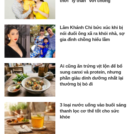
thời "ly thân" với chồng
Lâm Khánh Chi bức xúc khi bị
nói đuổi ông xã ra khỏi nhà, sợ
gia đình chồng hiểu lầm
Ai cũng ăn trứng vịt lộn để bổ
sung canxi và protein, nhưng
phần giàu dinh dưỡng nhất lại
thường bị bỏ đi
3 loại nước uống vào buổi sáng
thanh lọc cơ thể tốt cho sức
khỏe