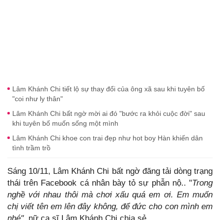
Lâm Khánh Chi tiết lộ sự thay đổi của ông xã sau khi tuyên bố
"coi như ly thân"
Lâm Khánh Chi bất ngờ mời ai đó "bước ra khỏi cuộc đời" sau
khi tuyên bố muốn sống một mình
Lâm Khánh Chi khoe con trai đẹp như hot boy Hàn khiến dân
tình trầm trồ
Sáng 10/11, Lâm Khánh Chi bất ngờ đăng tải dòng trạng
thái trên Facebook cá nhân bày tỏ sự phẫn nộ.. "
Trong
nghề với nhau thôi mà chơi xấu quá em ơi. Em muốn
chị viết tên em lên đây không, để đức cho con mình em
nhé"
,
nữ ca sĩ Lâm Khánh Chi chia sẻ.