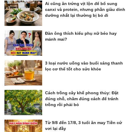
Ai cũng ăn trứng vịt lộn để bổ sung
canxi và protein, nhưng phần giàu dinh
dưỡng nhất lại thường bị bỏ đi
Đàn ông thích kiểu phụ nữ béo hay
mảnh mai?
3 loại nước uống vào buổi sáng thanh
lọc cơ thể tốt cho sức khỏe
Cách trồng cây khế phong thủy: Đặt
đúng chỗ, chăm đúng cách để tránh
trồng rồi phải bỏ
Từ 9/8 đến 17/8, 3 tuổi ăn may Tiền cứ
vơi lại đầy