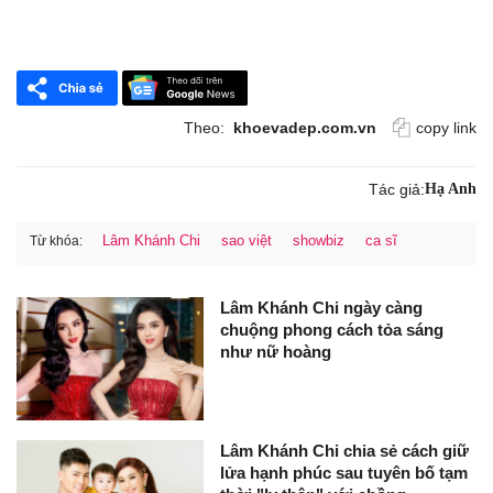
Theo:
khoevadep.com.vn
copy link
Tác giả:
Hạ Anh
Lâm Khánh Chi
sao việt
showbiz
ca sĩ
Từ khóa:
Lâm Khánh Chi ngày càng
chuộng phong cách tỏa sáng
như nữ hoàng
Lâm Khánh Chi chia sẻ cách giữ
lửa hạnh phúc sau tuyên bố tạm