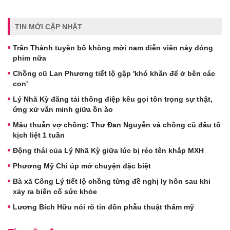
TIN MỚI CẬP NHẬT
Trấn Thành tuyên bố không mời nam diễn viên này đóng
phim nữa
Chồng cũ Lan Phương tiết lộ gặp 'khó khăn để ở bên các
con'
Lý Nhã Kỳ đăng tải thông điệp kêu gọi tôn trọng sự thật,
ứng xử văn minh giữa ồn ào
Mâu thuẫn vợ chồng: Thư Đan Nguyễn và chồng cũ đấu tố
kịch liệt 1 tuần
Động thái của Lý Nhã Kỳ giữa lúc bị réo tên khắp MXH
Phương Mỹ Chi úp mở chuyện đặc biệt
Bà xã Công Lý tiết lộ chồng từng đề nghị ly hôn sau khi
xảy ra biến cố sức khỏe
Lương Bích Hữu nói rõ tin đồn phẫu thuật thẩm mỹ