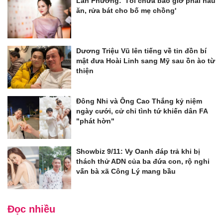
Lan Phương: 'Tôi chưa bao giờ phải nấu
ăn, rửa bát cho bố mẹ chồng'
Dương Triệu Vũ lên tiếng về tin đồn bí
mật đưa Hoài Linh sang Mỹ sau ồn ào từ
thiện
Đông Nhi và Ông Cao Thắng kỷ niệm
ngày cưới, cử chỉ tình tứ khiến dân FA
"phát hờn"
Showbiz 9/11: Vy Oanh đáp trả khi bị
thách thử ADN của ba đứa con, rộ nghi
vấn bà xã Công Lý mang bầu
Đọc nhiều