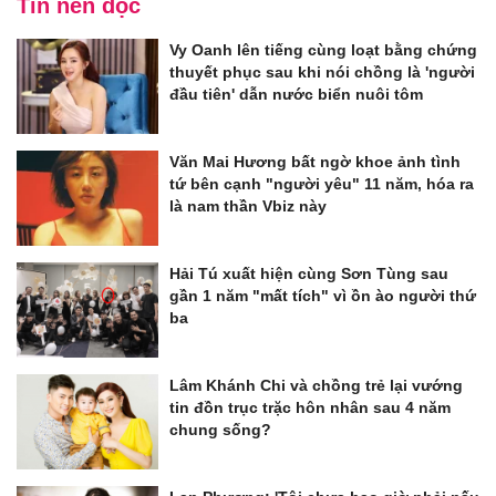
Tin nên đọc
Vy Oanh lên tiếng cùng loạt bằng chứng
thuyết phục sau khi nói chồng là 'người
đầu tiên' dẫn nước biển nuôi tôm
Văn Mai Hương bất ngờ khoe ảnh tình
tứ bên cạnh "người yêu" 11 năm, hóa ra
là nam thần Vbiz này
Hải Tú xuất hiện cùng Sơn Tùng sau
gần 1 năm "mất tích" vì ồn ào người thứ
ba
Lâm Khánh Chi và chồng trẻ lại vướng
tin đồn trục trặc hôn nhân sau 4 năm
chung sống?