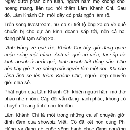
Ngay dưới phần bình luận, người hâm mộ không khỏi
hoang mang, liên tục hỏi thăm Lâm Khánh Chi. Sau
đó, Lâm Khánh Chi mới đây có phát ngôn làm rõ.
Trên sóng livestream, nữ ca sĩ tiết lộ ông xã đã về quê
chuẩn bị cho dự án kinh doanh sắp tới, nên cả hai
đang phải tạm sống xa.
"Anh Hùng về quê rồi, Khánh Chi bây giờ đang quen
cuộc sống một mình. Ảnh về quê có việc, tại sắp tới
kinh doanh ở dưới quê, kinh doanh bất động sản. Cho
nên bây giờ 2 vợ chồng mỗi người làm một nơi. Khi nào
rảnh ảnh sẽ lên thăm Khánh Chi"
, người đẹp chuyển
giới chia sẻ.
Phát ngôn của Lâm Khánh Chi khiến người hâm mộ thở
phào nhẹ nhõm. Cặp đôi vẫn đang hạnh phúc, không có
chuyện "toang tình" như lời đồn.
Lâm Khánh Chi là một trong những ca sĩ chuyển giới
đình đám của showbiz Việt. Cô đã kết hôn cùng Phi
Hùng và đang có cuộc sống hạnh phúc đáng ngưỡng