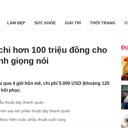
LÀM ĐẸP
SỨC KHỎE
GIẢI TRÍ
THỜI TRANG
C
Đọ
hi hơn 100 triệu đồng cho
nh giọng nói
ải qua 4 giờ hôn mê, chi phí 5.000 USD (khoảng 120
 hồi phục.
hẫu thuật dây thanh quản
hỏe sau khi phẫu thuật dây thanh quản
hực hiện cuộc phẫu thuật cuối cùng