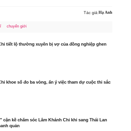
Tác giả:
Hạ Anh
ĩ
chuyển giới
i tiết lộ thường xuyên bị vợ của đồng nghiệp ghen
i khoe số đo ba vòng, ẩn ý việc tham dự cuộc thi sắc
n" cận kề chăm sóc Lâm Khánh Chi khi sang Thái Lan
hanh quản