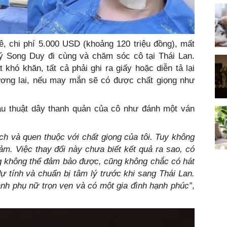
ê, chi phí 5.000 USD (khoảng 120 triệu đồng), mất
lý Song Duy đi cùng và chăm sóc cô tại Thái Lan.
t khó khăn, tất cả phải ghi ra giấy hoặc diễn tả lại
ương lai, nếu may mắn sẽ có được chất giọng như
u thuật dây thanh quản của cô như đánh một ván
ch và quen thuộc với chất giọng của tôi. Tuy không
cảm.
Việc thay đổi này chưa biết kết quả ra sao, có
 không thể đảm bảo được, cũng không chắc có hát
dự tính và chuẩn bị tâm lý trước khi sang Thái Lan.
ành phụ nữ trọn vẹn và có một gia đình hạnh phúc”
,