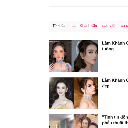
Lâm Khánh Chi
sao việt
ca s
Từ khóa:
FaceBook
Lâm Khánh Ch
tuông
Lâm Khánh Ch
đẹp
"Tình tin đồ
phẫu thuật t