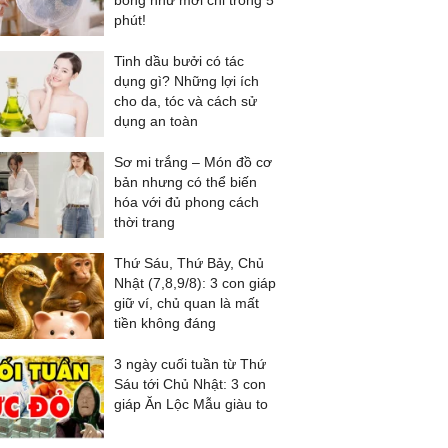
bóng như mới chỉ trong 5
phút!
Tinh dầu bưởi có tác
dụng gì? Những lợi ích
cho da, tóc và cách sử
dụng an toàn
Sơ mi trắng – Món đồ cơ
bản nhưng có thể biến
hóa với đủ phong cách
thời trang
Thứ Sáu, Thứ Bảy, Chủ
Nhật (7,8,9/8): 3 con giáp
giữ ví, chủ quan là mất
tiền không đáng
3 ngày cuối tuần từ Thứ
Sáu tới Chủ Nhật: 3 con
giáp Ăn Lộc Mẫu giàu to