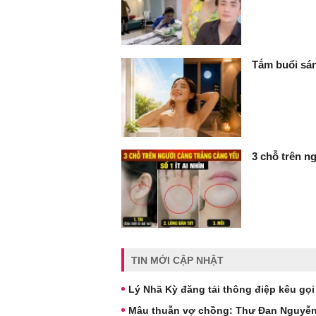
Tắm buổi sán
3 chỗ trên ng
TIN MỚI CẬP NHẬT
Lý Nhã Kỳ đăng tải thông điệp kêu gọi
Mâu thuẫn vợ chồng: Thư Đan Nguyễn v