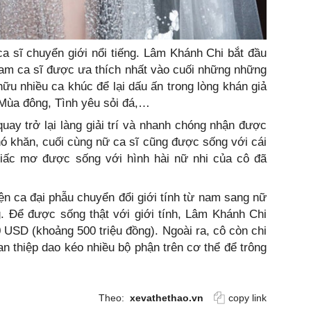
a sĩ chuyển giới nổi tiếng. Lâm Khánh Chi bắt đầu
 nam ca sĩ được ưa thích nhất vào cuối những những
u nhiều ca khúc để lại dấu ấn trong lòng khán giả
 Mùa đông, Tình yêu sỏi đá,…
quay trở lại làng giải trí và nhanh chóng nhận được
ó khăn, cuối cùng nữ ca sĩ cũng được sống với cái
iấc mơ được sống với hình hài nữ nhi của cô đã
n ca đại phẫu chuyển đổi giới tính từ nam sang nữ
g. Để được sống thật với giới tính, Lâm Khánh Chi
0 USD (khoảng 500 triệu đồng). Ngoài ra, cô còn chi
n thiệp dao kéo nhiều bộ phận trên cơ thể để trông
Theo:
xevathethao.vn
copy link