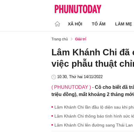
XÃ HỘI
TỔ ẤM
LÀM MẸ
Trang chủ
Giải trí
Lâm Khánh Chi đã c
việc phẫu thuật chỉ
10:30, Thứ hai 14/11/2022
( PHUNUTODAY )
-
Cô cho biết đã tr
triệu đồng), mất khoảng 2 tháng mới
Lâm Khánh Chi lần đầu lộ diện sau khi p
Lâm Khánh Chi thông báo tình hình sức k
Lâm Khánh Chi lên đường sang Thái Lan t