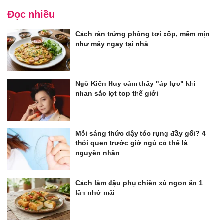
Đọc nhiều
Cách rán trứng phồng tơi xốp, mềm mịn
như mây ngay tại nhà
Ngô Kiến Huy cảm thấy "áp lực" khi
nhan sắc lọt top thế giới
Mỗi sáng thức dậy tóc rụng đầy gối? 4
thói quen trước giờ ngủ có thể là
nguyên nhân
Cách làm đậu phụ chiên xù ngon ăn 1
lần nhớ mãi