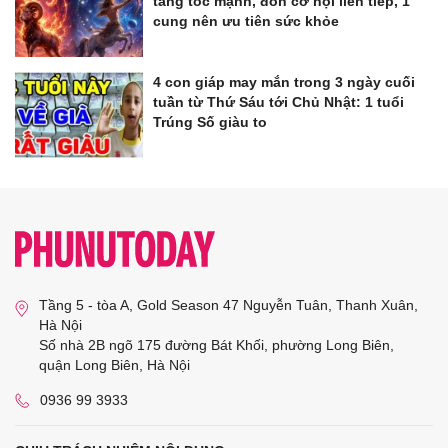
tăng tốc mạnh, đón cơ hội liên tiếp, 1
cung nên ưu tiên sức khỏe
4 con giáp may mắn trong 3 ngày cuối
tuần từ Thứ Sáu tới Chủ Nhật: 1 tuổi
Trúng Số giàu to
Tầng 5 - tòa A, Gold Season 47 Nguyễn Tuân, Thanh Xuân,
Hà Nội
Số nhà 2B ngõ 175 đường Bát Khối, phường Long Biên,
quận Long Biên, Hà Nội
0936 99 3933