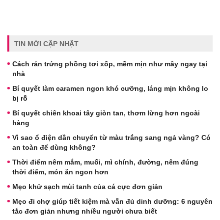
TIN MỚI CẬP NHẬT
Cách rán trứng phồng tơi xốp, mềm mịn như mây ngay tại
nhà
Bí quyết làm caramen ngon khó cưỡng, láng mịn không lo
bị rỗ
Bí quyết chiên khoai tây giòn tan, thơm lừng hơn ngoài
hàng
Vì sao ổ điện dần chuyển từ màu trắng sang ngả vàng? Có
an toàn để dùng không?
Thời điểm nêm mắm, muối, mì chính, đường, nêm đúng
thời điểm, món ăn ngon hơn
Mẹo khử sạch mùi tanh của cá cực đơn giản
Mẹo đi chợ giúp tiết kiệm mà vẫn đủ dinh dưỡng: 6 nguyên
tắc đơn giản nhưng nhiều người chưa biết