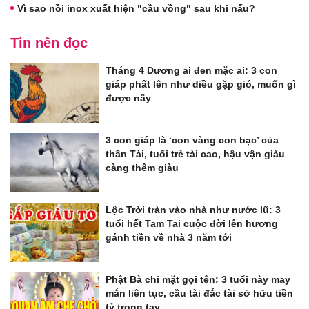
Vì sao nồi inox xuất hiện "cầu vồng" sau khi nấu?
Tin nên đọc
Tháng 4 Dương ai đen mặc ai: 3 con
giáp phất lên như diều gặp gió, muốn gì
được nấy
3 con giáp là ‘con vàng con bạc’ của
thần Tài, tuổi trẻ tài cao, hậu vận giàu
càng thêm giàu
Lộc Trời tràn vào nhà như nước lũ: 3
tuổi hết Tam Tai cuộc đời lên hương
gánh tiền về nhà 3 năm tới
Phật Bà chỉ mặt gọi tên: 3 tuổi này may
mắn liên tục, cầu tài đắc tài sở hữu tiền
tỷ trong tay