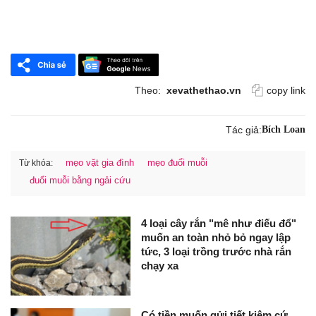
Theo:
xevathethao.vn
copy link
Tác giả:
Bích Loan
mẹo vặt gia đình
mẹo đuổi muỗi
Từ khóa:
đuổi muỗi bằng ngải cứu
4 loại cây rắn "mê như điếu đổ"
muốn an toàn nhỏ bỏ ngay lập
tức, 3 loại trồng trước nhà rắn
chạy xa
Có tiền muốn gửi tiết kiệm cứ