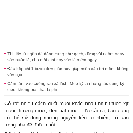
Thịt lấy từ ngăn đá đông cứng như gạch, đừng vội ngâm ngay
vào nước lã, cho một giọt này vào là mềm ngay
Đầu bếp chỉ 1 bước đơn giản này giúp miến xào tơi mềm, không
vón cục
Cắm tăm vào cuống rau xà lách: Mẹo kỳ lạ nhưng tác dụng kỳ
diệu, không biết thật là phí
Có rất nhiều cách đuổi muỗi khác nhau như thuốc xịt
muỗi, hương muỗi, đèn bắt muỗi... Ngoài ra, bạn cũng
có thể sử dụng những nguyên liệu tự nhiên, có sẵn
trong nhà để đuổi muỗi.