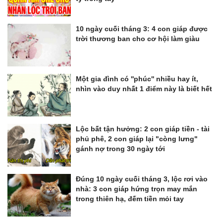
10 ngày cuối tháng 3: 4 con giáp được
trời thương ban cho cơ hội làm giàu
Một gia đình có ''phúc'' nhiều hay ít,
nhìn vào duy nhất 1 điểm này là biết hết
Lộc bất tận hưởng: 2 con giáp tiền - tài
phủ phê, 2 con giáp lại "còng lưng"
gánh nợ trong 30 ngày tới
Đúng 10 ngày cuối tháng 3, lộc rơi vào
nhà: 3 con giáp hứng trọn may mắn
trong thiên hạ, đếm tiền mỏi tay