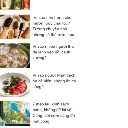
Vì sao nên tránh cho
mượn lược chải tóc?
Tưởng chuyện nhỏ
nhưng có thể rước họa
Vì sao nhiều người thả
đá lạnh vào nồi canh
xương?
Vì sao người Nhật thích
ăn cá biển, không ăn cá
sông?
7 mẹo lau kính sạch
bóng, không để lại vệt:
Càng biết sớm càng đỡ
mất công