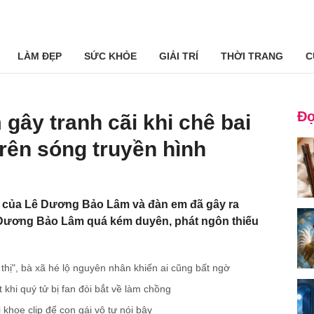
LÀM ĐẸP
SỨC KHỎE
GIẢI TRÍ
THỜI TRANG
C
Đọ
ây tranh cãi khi chê bai
rên sóng truyền hình
 của Lê Dương Bảo Lâm và đàn em đã gây ra
ê Dương Bảo Lâm quá kém duyên, phát ngôn thiếu
thị", bà xã hé lộ nguyên nhân khiến ai cũng bất ngờ
hi quý tử bị fan đòi bắt về làm chồng
 khoe clip để con gái vô tư nói bậy