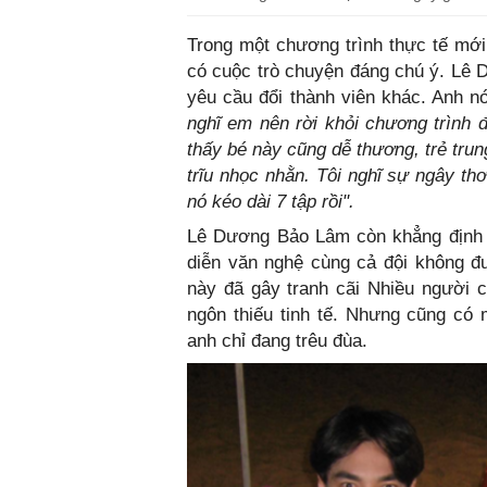
Trong một chương trình thực tế mớ
có cuộc trò chuyện đáng chú ý. Lê 
yêu cầu đổi thành viên khác. Anh n
nghĩ em nên rời khỏi chương trình 
thấy bé này cũng dễ thương, trẻ trun
trĩu nhọc nhằn. Tôi nghĩ sự ngây th
nó kéo dài 7 tập rồi".
Lê Dương Bảo Lâm còn khẳng định N
diễn văn nghệ cùng cả đội không đư
này đã gây tranh cãi Nhiều người
ngôn thiếu tinh tế. Nhưng cũng có
anh chỉ đang trêu đùa.