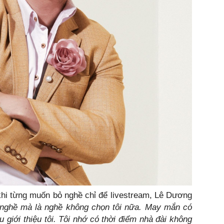
t khi từng muốn bỏ nghề chỉ để livestream, Lê Dương
 nghề mà là nghề không chọn tôi nữa. May mắn có
 giới thiệu tôi. Tôi nhớ có thời điểm nhà đài không