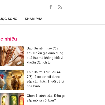
UỘC SỐNG
KHÁM PHÁ
c nhiều
Bao lâu nên thay đũa
ăn? Nhiều gia đình dùng
quá lâu mà không biết vi
khuẩn đã tích tụ
Thứ Ba tới Thứ Sáu (4-
7/8): 2 có cơ hội được
sếp cất nhắc, 1 tuổi dễ bị
phê bình
Chọn 1 cánh cửa: Điều gì
sắp mở ra với bạn?