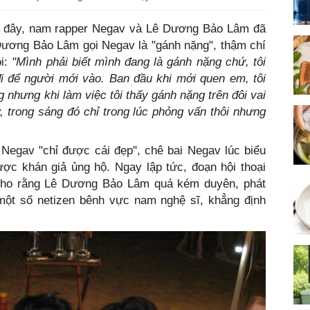
i đây, nam rapper Negav và Lê Dương Bảo Lâm đã
Dương Bảo Lâm gọi Negav là "gánh nặng", thậm chí
ói:
"Mình phải biết mình đang là gánh nặng chứ, tôi
đi để người mới vào.
Ban đầu khi mới quen em, tôi
g nhưng khi làm việc tôi thấy gánh nặng trên đôi vai
ơ, trong sáng đó chỉ trong lúc phỏng vấn thôi nhưng
egav "chỉ được cái đẹp", chê bai Negav lúc biểu
ợc khán giả ủng hộ. Ngay lập tức, đoạn hội thoại
 cho rằng Lê Dương Bảo Lâm quá kém duyên, phát
 một số netizen bênh vực nam nghệ sĩ, khẳng định