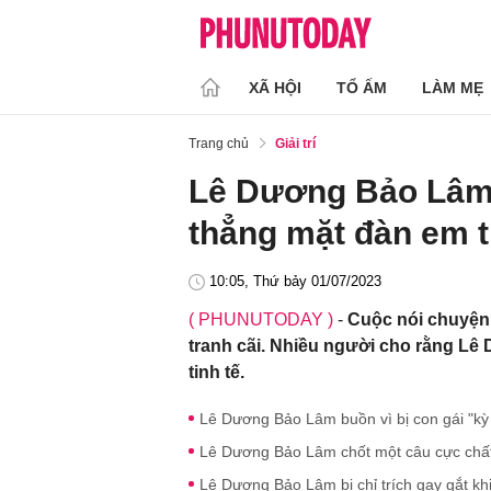
XÃ HỘI
TỔ ẤM
LÀM MẸ
Trang chủ
Giải trí
Lê Dương Bảo Lâm g
thẳng mặt đàn em t
10:05, Thứ bảy 01/07/2023
( PHUNUTODAY )
-
Cuộc nói chuyện
tranh cãi. Nhiều người cho rằng L
tinh tế.
Lê Dương Bảo Lâm buồn vì bị con gái "kỳ 
Lê Dương Bảo Lâm chốt một câu cực chất k
Lê Dương Bảo Lâm bị chỉ trích gay gắt khi