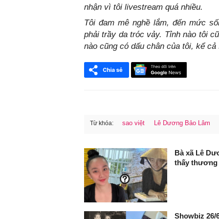
nhận vì tôi livestream quá nhiều.
Tôi đam mê nghề lắm, đến mức sống
phải trầy da tróc vảy. Tỉnh nào tôi c
nào cũng có dấu chân của tôi, kể cả 
sao việt
Lê Dương Bảo Lâm
Từ khóa:
FaceBook
Bà xã Lê Dươ
thấy thương
Showbiz 26/6