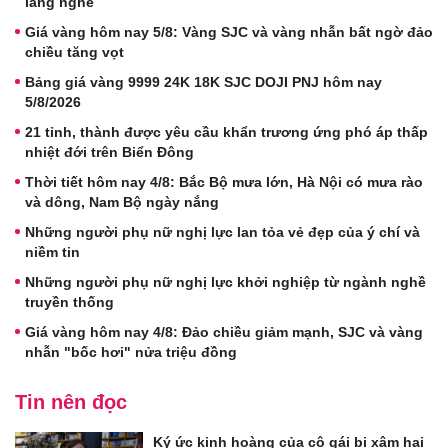
lắng nghe
Giá vàng hôm nay 5/8: Vàng SJC và vàng nhẫn bất ngờ đảo
chiều tăng vọt
Bảng giá vàng 9999 24K 18K SJC DOJI PNJ hôm nay
5/8/2026
21 tỉnh, thành được yêu cầu khẩn trương ứng phó áp thấp
nhiệt đới trên Biển Đông
Thời tiết hôm nay 4/8: Bắc Bộ mưa lớn, Hà Nội có mưa rào
và dông, Nam Bộ ngày nắng
Những người phụ nữ nghị lực lan tỏa vẻ đẹp của ý chí và
niềm tin
Những người phụ nữ nghị lực khởi nghiệp từ ngành nghề
truyền thống
Giá vàng hôm nay 4/8: Đảo chiều giảm mạnh, SJC và vàng
nhẫn "bốc hơi" nửa triệu đồng
Tin nên đọc
Ký ức kinh hoàng của cô gái bị xâm hại