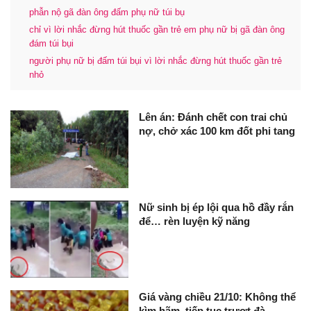
phẫn nộ gã đàn ông đấm phụ nữ túi bụ
chỉ vì lời nhắc đừng hút thuốc gần trẻ em phụ nữ bị gã đàn ông
đám túi bụi
người phụ nữ bị đấm túi bụi vì lời nhắc đừng hút thuốc gần trẻ
nhỏ
Lên án: Đánh chết con trai chủ
nợ, chở xác 100 km đốt phi tang
Nữ sinh bị ép lội qua hồ đầy rắn
để… rèn luyện kỹ năng
Giá vàng chiều 21/10: Không thể
kìm hãm, tiếp tục trượt đà