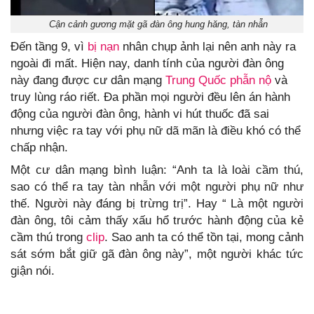
Cận cảnh gương mặt gã đàn ông hung hăng, tàn nhẫn
Đến tầng 9, vì
bị nạn
nhân chụp ảnh lại nên anh này ra
ngoài đi mất. Hiện nay, danh tính của người đàn ông
này đang được cư dân mạng
Trung Quốc
phẫn nộ
và
truy lùng ráo riết. Đa phần mọi người đều lên án hành
động của người đàn ông, hành vi hút thuốc đã sai
nhưng việc ra tay với phụ nữ dã mãn là điều khó có thể
chấp nhận.
Một cư dân mạng bình luận: “Anh ta là loài cầm thú,
sao có thể ra tay tàn nhẫn với một người phụ nữ như
thế. Người này đáng bị trừng trị”. Hay “ Là một người
đàn ông, tôi cảm thấy xấu hổ trước hành động của kẻ
cầm thú trong
clip
. Sao anh ta có thể tồn tại, mong cảnh
sát sớm bắt giữ gã đàn ông này”, một người khác tức
giận nói.