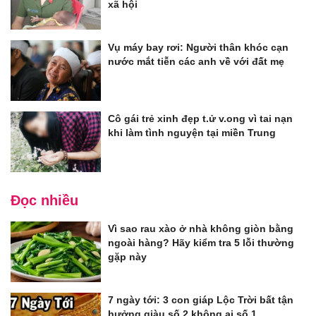
xã hội
Vụ máy bay rơi: Người thân khóc cạn
nước mắt tiễn các anh về với đất mẹ
Cô gái trẻ xinh đẹp t.ử v.ong vì tai nạn
khi làm tình nguyện tại miền Trung
Đọc nhiều
Vì sao rau xào ở nhà không giòn bằng
ngoài hàng? Hãy kiểm tra 5 lỗi thường
gặp này
7 ngày tới: 3 con giáp Lộc Trời bất tận
hưởng giàu số 2 không ai số 1