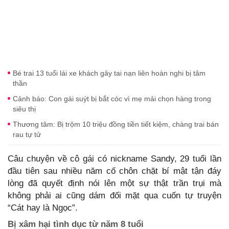
Bé trai 13 tuổi lái xe khách gây tai nạn liên hoàn nghi bị tâm
thần
Cảnh báo: Con gái suýt bị bắt cóc vì mẹ mải chọn hàng trong
siêu thị
Thương tâm: Bị trộm 10 triệu đồng tiền tiết kiệm, chàng trai bán
rau tự tử
Câu chuyện về cô gái có nickname Sandy, 29 tuổi lần
đầu tiên sau nhiều năm cố chôn chặt bí mật tận đáy
lòng đã quyết định nói lên một sự thật trần trụi mà
không phải ai cũng dám đối mặt qua cuốn tự truyện
“Cát hay là Ngọc”.
Bị xâm hại tình dục từ năm 8 tuổi