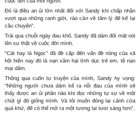
cuộc đời của mỗi người.
Đó là điều an ủi lớn nhất đối với Sandy khi chấp nhận
vượt qua những ranh giới, rào cản về tâm lý để kể lại
câu chuyện”.
Trải qua chuỗi ngày đau khổ, Sandy đã dám đối mặt nói
lên sự thật về cuộc đời mình.
“Cát hay là Ngọc” đã đề cập đến vấn đề nóng của xã
hội hiện nay đó là nạn xâm hại tình dục trẻ em, tệ nạn
mại dâm.
Thông qua cuốn tự truyện của mình, Sandy hy vọng:
“Những người chưa dám kể ra nỗi đau của mình sẽ
thấy được an ủi phần nào khi đọc những tự sự về một
chút gì đó giống mình. Và tôi muốn đóng lại cánh cửa
quá khứ, để có thể mở ra một tương lai tươi sáng hơn”.