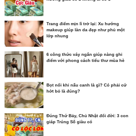
Trang điểm mịn lì trở lại: Xu hướng
makeup giúp làn da đẹp như phủ một
lớp nhung
6 công thức váy ngắn giúp nàng ghi
điểm với phong cách tiểu thư mùa hè
Bọt nổi khi nấu canh là gì? Có phải cứ
hớt bỏ là đúng?
Đúng Thứ Bảy, Chủ Nhật đổi đời: 3 con
giáp Trúng Số giàu có