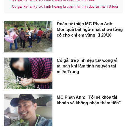
Cô gái kể lại ký ức kinh hoàng bị xâm hại tình dục từ năm 8 tuổi
Đoàn từ thiện MC Phan Anh:
Món quà bất ngờ nhất chưa từng
có cho chị em vùng lũ 20/10
Cô gái trẻ xinh đẹp t.ử v.ong vì
tai nạn khi làm tình nguyện tại
miền Trung
MC Phan Anh: "Tôi sẽ khóa tài
khoản và không nhận thêm tiền"