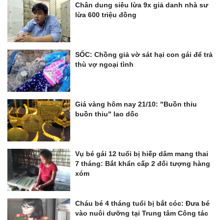
Chân dung siêu lừa 9x giả danh nhà sư
lừa 600 triệu đồng
SỐC: Chồng giả vờ sát hại con gái để trả
thù vợ ngoại tình
Giá vàng hôm nay 21/10: "Buồn thỉu
buồn thiu" lao dốc
Vụ bé gái 12 tuổi bị hiếp dâm mang thai
7 tháng: Bắt khẩn cấp 2 đối tượng hàng
xóm
Cháu bé 4 tháng tuổi bị bắt cóc: Đưa bé
vào nuôi dưỡng tại Trung tâm Công tác