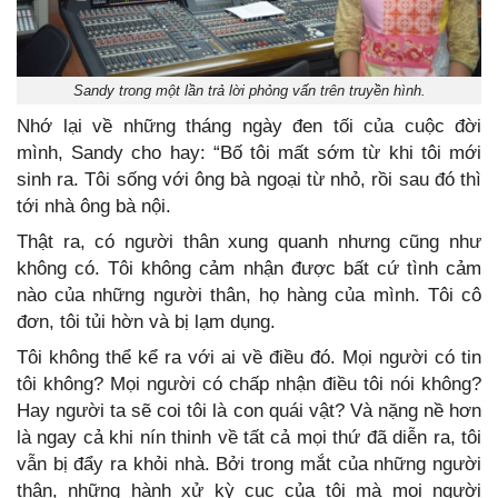
Sandy trong một lần trả lời phỏng vấn trên truyền hình.
Nhớ lại về những tháng ngày đen tối của cuộc đời
mình, Sandy cho hay: “Bố tôi mất sớm từ khi tôi mới
sinh ra. Tôi sống với ông bà ngoại từ nhỏ, rồi sau đó thì
tới nhà ông bà nội.
Thật ra, có người thân xung quanh nhưng cũng như
không có. Tôi không cảm nhận được bất cứ tình cảm
nào của những người thân, họ hàng của mình. Tôi cô
đơn, tôi tủi hờn và bị lạm dụng.
Tôi không thể kể ra với ai về điều đó. Mọi người có tin
tôi không? Mọi người có chấp nhận điều tôi nói không?
Hay người ta sẽ coi tôi là con quái vật? Và nặng nề hơn
là ngay cả khi nín thinh về tất cả mọi thứ đã diễn ra, tôi
vẫn bị đẩy ra khỏi nhà. Bởi trong mắt của những người
thân, những hành xử kỳ cục của tôi mà mọi người