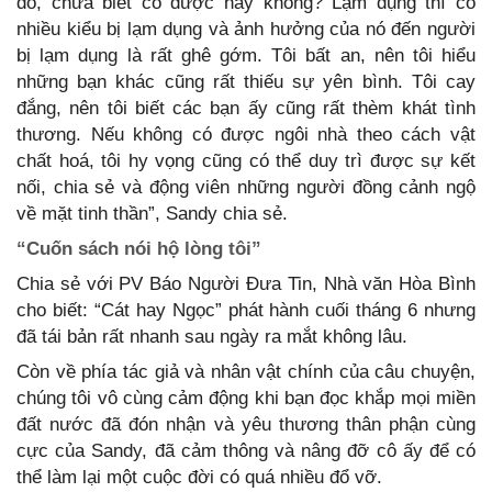
đó, chưa biết có được hay không? Lạm dụng thì có
nhiều kiểu bị lạm dụng và ảnh hưởng của nó đến người
bị lạm dụng là rất ghê gớm. Tôi bất an, nên tôi hiểu
những bạn khác cũng rất thiếu sự yên bình. Tôi cay
đắng, nên tôi biết các bạn ấy cũng rất thèm khát tình
thương. Nếu không có được ngôi nhà theo cách vật
chất hoá, tôi hy vọng cũng có thể duy trì được sự kết
nối, chia sẻ và động viên những người đồng cảnh ngộ
về mặt tinh thần”, Sandy chia sẻ.
“Cuốn sách nói hộ lòng tôi”
Chia sẻ với PV Báo Người Đưa Tin, Nhà văn Hòa Bình
cho biết: “Cát hay Ngọc” phát hành cuối tháng 6 nhưng
đã tái bản rất nhanh sau ngày ra mắt không lâu.
Còn về phía tác giả và nhân vật chính của câu chuyện,
chúng tôi vô cùng cảm động khi bạn đọc khắp mọi miền
đất nước đã đón nhận và yêu thương thân phận cùng
cực của Sandy, đã cảm thông và nâng đỡ cô ấy để có
thể làm lại một cuộc đời có quá nhiều đổ vỡ.