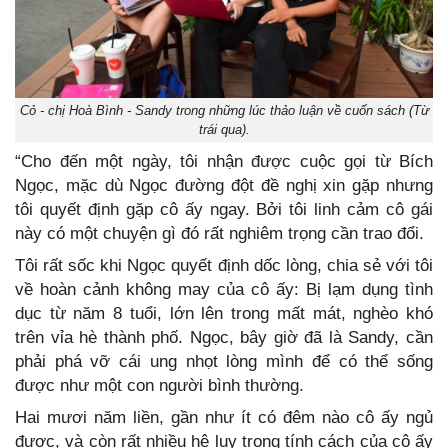
Cỏ - chị Hoà Bình - Sandy trong những lúc thảo luận về cuốn sách (Từ
trái qua).
“Cho đến một ngày, tôi nhận được cuộc gọi từ Bích
Ngọc, mặc dù Ngọc đường đột đề nghị xin gặp nhưng
tôi quyết định gặp cô ấy ngay. Bởi tôi linh cảm cô gái
này có một chuyện gì đó rất nghiêm trọng cần trao đổi.
Tôi rất sốc khi Ngọc quyết định dốc lòng, chia sẻ với tôi
về hoàn cảnh không may của cô ấy: Bị lạm dụng tình
dục từ năm 8 tuổi, lớn lên trong mất mát, nghèo khó
trên vỉa hè thành phố. Ngọc, bây giờ đã là Sandy, cần
phải phá vỡ cái ung nhọt lòng mình để có thể sống
được như một con người bình thường.
Hai mươi năm liền, gần như ít có đêm nào cô ấy ngủ
được, và còn rất nhiều hệ luỵ trong tính cách của cô ấy