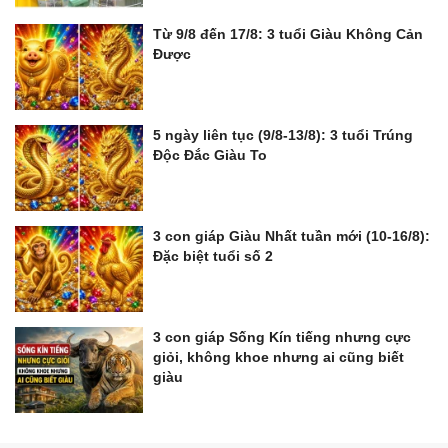
Từ 9/8 đến 17/8: 3 tuổi Giàu Không Cản
Được
5 ngày liên tục (9/8-13/8): 3 tuổi Trúng
Độc Đắc Giàu To
3 con giáp Giàu Nhất tuần mới (10-16/8):
Đặc biệt tuổi số 2
3 con giáp Sống Kín tiếng nhưng cực
giỏi, không khoe nhưng ai cũng biết
giàu