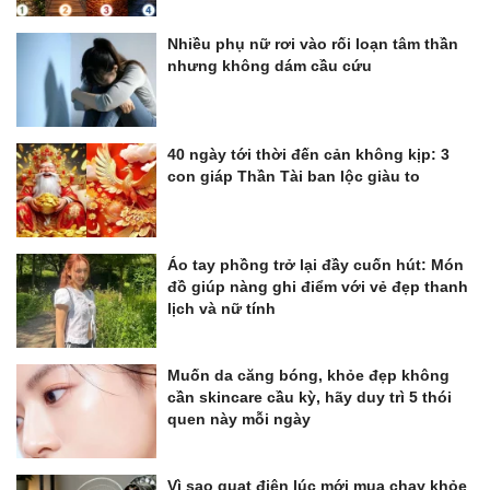
Nhiều phụ nữ rơi vào rối loạn tâm thần
nhưng không dám cầu cứu
40 ngày tới thời đến cản không kịp: 3
con giáp Thần Tài ban lộc giàu to
Áo tay phồng trở lại đầy cuốn hút: Món
đồ giúp nàng ghi điểm với vẻ đẹp thanh
lịch và nữ tính
Muốn da căng bóng, khỏe đẹp không
cần skincare cầu kỳ, hãy duy trì 5 thói
quen này mỗi ngày
Vì sao quạt điện lúc mới mua chạy khỏe