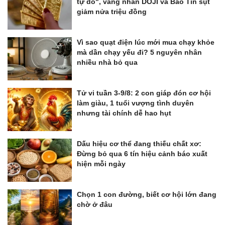
tự do", vàng nhẫn DOJI và Bảo Tín sụt
giảm nửa triệu đồng
Vì sao quạt điện lúc mới mua chạy khỏe
mà dần chạy yếu đi? 5 nguyên nhân
nhiều nhà bỏ qua
Tử vi tuần 3-9/8: 2 con giáp đón cơ hội
làm giàu, 1 tuổi vượng tình duyên
nhưng tài chính dễ hao hụt
Dấu hiệu cơ thể đang thiếu chất xơ:
Đừng bỏ qua 6 tín hiệu cảnh báo xuất
hiện mỗi ngày
Chọn 1 con đường, biết cơ hội lớn đang
chờ ở đâu