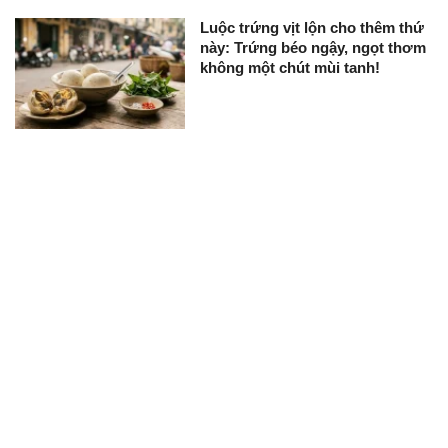
Luộc trứng vịt lộn cho thêm thứ
này: Trứng béo ngậy, ngọt thơm
không một chút mùi tanh!