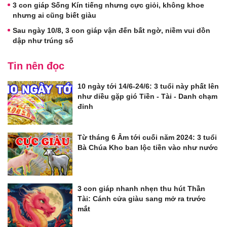
3 con giáp Sống Kín tiếng nhưng cực giỏi, không khoe
nhưng ai cũng biết giàu
Sau ngày 10/8, 3 con giáp vận đến bất ngờ, niềm vui dồn
dập như trúng số
Tin nên đọc
10 ngày tới 14/6-24/6: 3 tuổi này phất lên
như diều gặp gió Tiền - Tài - Danh chạm
đỉnh
Từ tháng 6 Âm tới cuối năm 2024: 3 tuổi
Bà Chúa Kho ban lộc tiền vào như nước
3 con giáp nhanh nhẹn thu hút Thần
Tài: Cánh cửa giàu sang mở ra trước
mắt