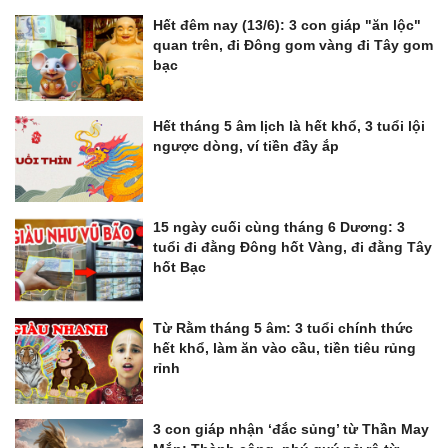
Hết đêm nay (13/6): 3 con giáp "ăn lộc"
quan trên, đi Đông gom vàng đi Tây gom
bạc
Hết tháng 5 âm lịch là hết khổ, 3 tuổi lội
ngược dòng, ví tiền đầy ắp
15 ngày cuối cùng tháng 6 Dương: 3
tuổi đi đằng Đông hốt Vàng, đi đằng Tây
hốt Bạc
Từ Rằm tháng 5 âm: 3 tuổi chính thức
hết khổ, làm ăn vào cầu, tiền tiêu rủng
rỉnh
3 con giáp nhận ‘đắc sủng’ từ Thần May