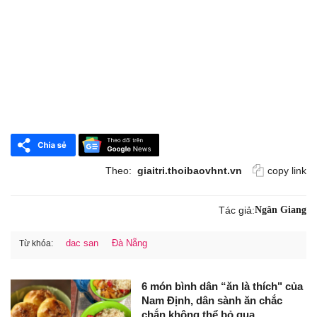
Theo:
giaitri.thoibaovhnt.vn
copy link
Tác giả:
Ngân Giang
dac san
Đà Nẵng
Từ khóa:
6 món bình dân “ăn là thích" của
Nam Định, dân sành ăn chắc
chắn không thể bỏ qua