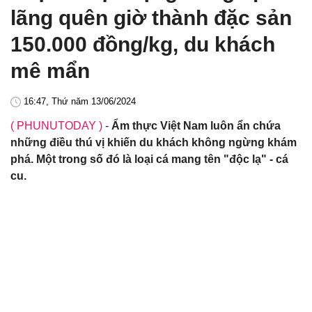
lãng quên giờ thành đặc sản
150.000 đồng/kg, du khách
mê mẩn
16:47, Thứ năm 13/06/2024
( PHUNUTODAY )
-
Ẩm thực Việt Nam luôn ẩn chứa
những điều thú vị khiến du khách không ngừng khám
phá. Một trong số đó là loại cá mang tên "độc lạ" - cá
cu.