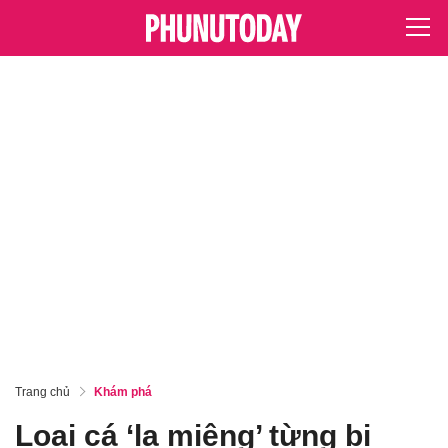
Trang chủ
Khám phá
Loại cá ‘lạ miệng’ từng bị