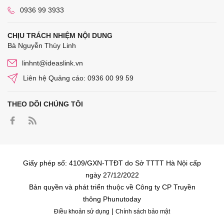
0936 99 3933
CHỊU TRÁCH NHIỆM NỘI DUNG
Bà Nguyễn Thùy Linh
linhnt@ideaslink.vn
Liên hệ Quảng cáo: 0936 00 99 59
THEO DÕI CHÚNG TÔI
Giấy phép số: 4109/GXN-TTĐT do Sở TTTT Hà Nội cấp
ngày 27/12/2022
Bản quyền và phát triển thuộc về Công ty CP Truyền
thông Phunutoday
|
Điều khoản sử dụng
Chính sách bảo mật