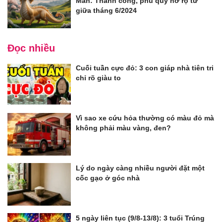
Mắn: Thành công, phú quý nở rộ từ
giữa tháng 6/2024
Đọc nhiều
Cuối tuần cực đỏ: 3 con giáp nhà tiên tri
chỉ rõ giàu to
Vì sao xe cứu hỏa thường có màu đỏ mà
không phải màu vàng, đen?
Lý do ngày càng nhiều người đặt một
cốc gạo ở góc nhà
5 ngày liên tục (9/8-13/8): 3 tuổi Trúng