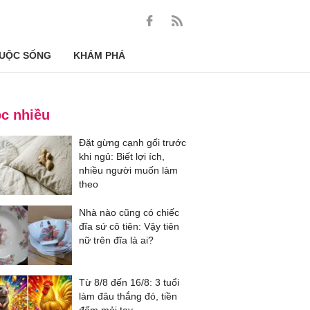
UỘC SỐNG
KHÁM PHÁ
c nhiều
Đặt gừng cạnh gối trước
khi ngủ: Biết lợi ích,
nhiều người muốn làm
theo
Nhà nào cũng có chiếc
đĩa sứ cô tiên: Vậy tiên
nữ trên đĩa là ai?
Từ 8/8 đến 16/8: 3 tuổi
làm đâu thắng đó, tiền