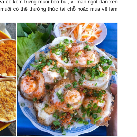
à có kem trứng muối béo bùi, vị mặn ngọt đan xen
 muối có thể thưởng thức tại chỗ hoặc mua về làm