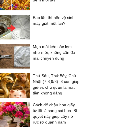
đếm mỏi tay
Bao lâu thì nên vệ sinh
máy giặt một lần?
Mẹo mài kéo sắc lẹm
như mới, không cần đá
mài chuyên dụng
Thứ Sáu, Thứ Bảy, Chủ
Nhật (7,8,9/8): 3 con giáp
giữ ví, chủ quan là mất
tiền không đáng
Cách để chậu hoa giấy
từ tốt lá sang sai hoa: Bí
quyết này giúp cây nở
rực rỡ quanh năm