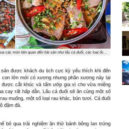
ua các món liên quan đến hải sản như lẩu cá đuối, các loại ốc...
 sản được khách du lịch cực kỳ yêu thích khi đến
có con lớn mới có xương nhưng phần xương này lại
sẽ được cắt khúc và tẩm ướp gia vị cho vừa miệng
a cay rất hấp dẫn. Lẩu cá đuối sẽ ăn cùng một số
rau muống, một số loại rau khác, bún tươi. Cá đuối
ộ đậm đà.
hể bỏ qua trải nghiệm ăn thử bánh bông lan trứng