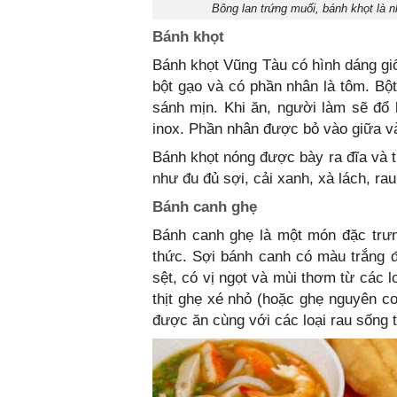
Bông lan trứng muối, bánh khọt là 
Bánh khọt
Bánh khọt Vũng Tàu có hình dáng gi
bột gạo và có phần nhân là tôm. Bộ
sánh mịn. Khi ăn, người làm sẽ đổ
inox. Phần nhân được bỏ vào giữa và
Bánh khọt nóng được bày ra đĩa và
như đu đủ sợi, cải xanh, xà lách, 
Bánh canh ghẹ
Bánh canh ghẹ là một món đặc trư
thức. Sợi bánh canh có màu trắng 
sệt, có vị ngọt và mùi thơm từ các 
thịt ghẹ xé nhỏ (hoặc ghẹ nguyên co
được ăn cùng với các loại rau sống 