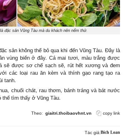
 là đặc sản Vũng Tàu mà du khách nên nếm thử.
đặc sản không thể bỏ qua khi đến Vũng Tàu. Đây là
ân vùng biển ở đây. Cá mai tươi, màu trắng được
Cá sẽ được sơ chế sạch sẽ, rút hết xương và đem
với các loại rau ăn kèm và thính gạo rang tạo ra
i tanh.
ua, chuối chát, rau thơm, bánh tráng và bát nước
 thể tìm thấy ở Vũng Tàu.
Theo:
giaitri.thoibaovhnt.vn
copy link
Tác giả:
Bích Loan