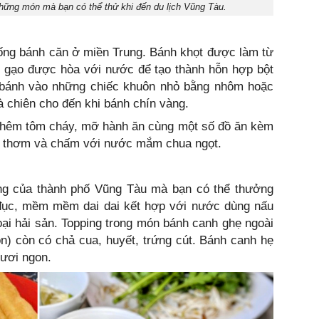
những món mà bạn có thể thử khi đến du lịch Vũng Tàu.
ống bánh căn ở miền Trung. Bánh khọt được làm từ
t gạo được hòa với nước để tạo thành hỗn hợp bột
 bánh vào những chiếc khuôn nhỏ bằng nhôm hoặc
 chiên cho đến khi bánh chín vàng.
 thêm tôm cháy, mỡ hành ăn cùng một số đồ ăn kèm
rau thơm và chấm với nước mắm chua ngọt.
ng của thành phố Vũng Tàu mà bạn có thể thưởng
đục, mềm mềm dai dai kết hợp với nước dùng nấu
loại hải sản. Topping trong món bánh canh ghẹ ngoài
n) còn có chả cua, huyết, trứng cút. Bánh canh hẹ
tươi ngon.