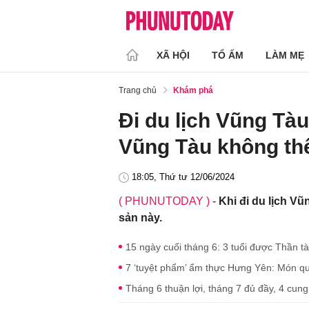
XÃ HỘI
TỔ ẤM
LÀM MẸ
Trang chủ
Khám phá
Đi du lịch Vũng Tà
Vũng Tàu không th
18:05, Thứ tư 12/06/2024
( PHUNUTODAY )
-
Khi đi du lịch V
sản này.
15 ngày cuối tháng 6: 3 tuổi được Thần tà
7 ‘tuyệt phẩm’ ẩm thực Hưng Yên: Món qu
Tháng 6 thuận lợi, tháng 7 đủ đầy, 4 cu