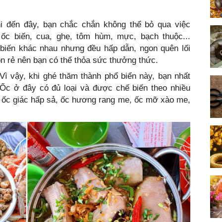
i đến đây, bạn chắc chắn không thể bỏ qua việc
ốc biến, cua, ghẹ, tôm hùm, mực, bạch thuộc...
iến khác nhau nhưng đều hấp dẫn, ngon quên lối
on rẻ nên bạn có thể thỏa sức thưởng thức.
 Vì vậy, khi ghé thăm thành phổ biển này, bạn nhất
 Ốc ở đây có đủ loại và được chế biến theo nhiều
 ốc giác hấp sả, ốc hương rang me, ốc mỡ xào me,