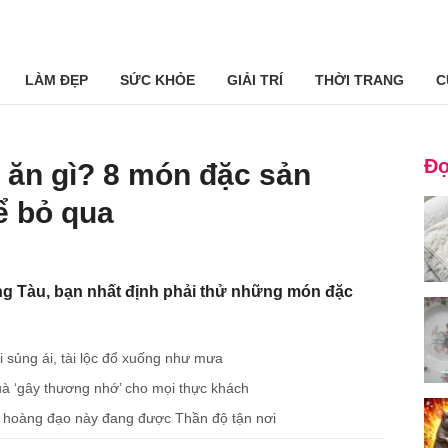
LÀM ĐẸP
SỨC KHỎE
GIẢI TRÍ
THỜI TRANG
C
Đọ
u ăn gì? 8 món đặc sản
ể bỏ qua
ũng Tàu, bạn nhất định phải thử những món đặc
i sủng ái, tài lộc đổ xuống như mưa
à ‘gây thương nhớ’ cho mọi thực khách
ng hoàng đạo này đang được Thần độ tận nơi