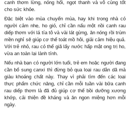
canh thơm lừng, nóng hổi, ngọt thanh và vô cùng tốt
cho sức khỏe.
Đặc biệt vào mùa chuyển mùa, hay khi trong nhà có
người cảm nhẹ, ho gió, chỉ cần nấu một nồi canh rau
diếp thơm với lá tía tô và vài lát gừng, ăn nóng rồi trùm
mền nghỉ sẽ giúp cơ thể toát mồ hôi, giải cảm hiệu quả.
Với trẻ nhỏ, rau có thể giã lấy nước hấp mật ong trị ho,
vừa an toàn lại lành tính.
Nếu nhà bạn có người lớn tuổi, trẻ em hoặc người đang
cần bổ sung canxi thì đừng bỏ qua loại rau dân dã mà
giàu khoáng chất này. Thay vì phải tìm đến các loại
thực phẩm chức năng, chỉ cần mỗi tuần vài bữa canh
rau diếp thơm là đã đủ giúp cơ thể bồi dưỡng xương
khớp, cải thiện đề kháng và ăn ngon miệng hơn mỗi
ngày.