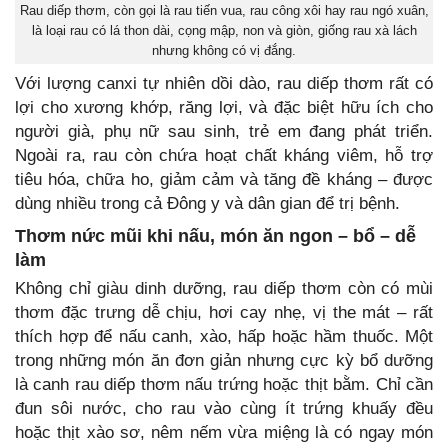
Rau diếp thơm, còn gọi là rau tiến vua, rau công xôi hay rau ngó xuân,
là loại rau có lá thon dài, cọng mập, non và giòn, giống rau xà lách
nhưng không có vị đắng.
Với lượng canxi tự nhiên dồi dào, rau diếp thơm rất có
lợi cho xương khớp, răng lợi, và đặc biệt hữu ích cho
người già, phụ nữ sau sinh, trẻ em đang phát triển.
Ngoài ra, rau còn chứa hoạt chất kháng viêm, hỗ trợ
tiêu hóa, chữa ho, giảm cảm và tăng đề kháng – được
dùng nhiều trong cả Đông y và dân gian để trị bệnh.
Thơm nức mũi khi nấu, món ăn ngon – bổ – dễ
làm
Không chỉ giàu dinh dưỡng, rau diếp thơm còn có mùi
thơm đặc trưng dễ chịu, hơi cay nhẹ, vị the mát – rất
thích hợp để nấu canh, xào, hấp hoặc hầm thuốc. Một
trong những món ăn đơn giản nhưng cực kỳ bổ dưỡng
là canh rau diếp thơm nấu trứng hoặc thịt bằm. Chỉ cần
đun sôi nước, cho rau vào cùng ít trứng khuấy đều
hoặc thịt xào sơ, nêm nếm vừa miệng là có ngay món