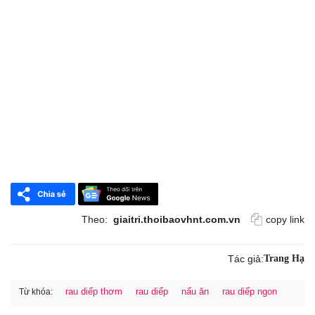
Theo:
giaitri.thoibaovhnt.com.vn
copy link
Tác giả:
Trang Hạ
rau diếp thơm
rau diếp
nấu ăn
rau diếp ngon
Từ khóa: