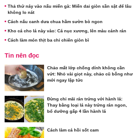
Thả thứ náy vào nấu miến gà: Miến dai giòn sần sật để lâu
không lo nát
Cách nấu canh dưa chua hầm sườn bò ngon
Kho cá cho lá này vào: Cá nục xương, lên màu cánh rán
Cách làm món thịt ba chỉ chiên giòn bì
Tin nên đọc
Chảo mất lớp chống dính không cần
vứt: Nhỏ vài giọt này, chảo cũ bỗng như
mới ngay lập tức
Đừng chỉ mãi rán trứng với hành lá:
Thay bằng loại lá này trứng rán ngon,
bổ dưỡng gấp 4 lần hành lá
Cách làm cá hồi sốt cam