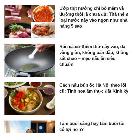
Ướp thịt nướng chỉ bỏ mắm và
đường thôi là chưa đủ: Thả thêm
loại nước này vào ngon như nhà
hàng 5 sao
Rán cá cứ thêm thứ này vào, da
vàng giòn, không bắn dầu, không
sát chảo – mẹo nấu ăn siêu
chuẩn!
Cách nấu bún ốc Hà Nội theo lối
cũ: Tinh hoa ẩm thực đất Kinh kỳ
Tắm buổi sáng hay tắm buổi tối
có lợi hơn?