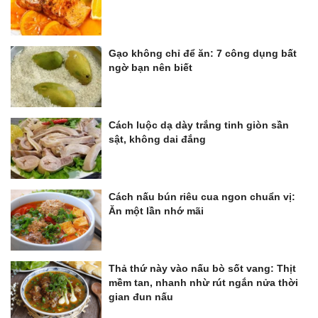
Gạo không chỉ để ăn: 7 công dụng bất
ngờ bạn nên biết
Cách luộc dạ dày trắng tinh giòn sần
sật, không dai đắng
Cách nấu bún riêu cua ngon chuẩn vị:
Ăn một lần nhớ mãi
Thả thứ này vào nấu bò sốt vang: Thịt
mềm tan, nhanh nhừ rút ngắn nửa thời
gian đun nấu