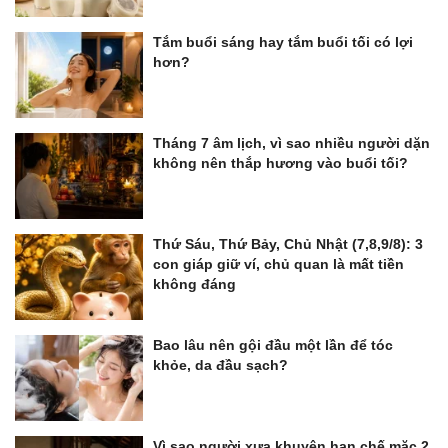
Tắm buổi sáng hay tắm buổi tối có lợi
hơn?
Tháng 7 âm lịch, vì sao nhiều người dặn
không nên thắp hương vào buổi tối?
Thứ Sáu, Thứ Bảy, Chủ Nhật (7,8,9/8): 3
con giáp giữ ví, chủ quan là mất tiền
không đáng
Bao lâu nên gội đầu một lần để tóc
khỏe, da đầu sạch?
Vì sao người xưa khuyên hạn chế mặc 2