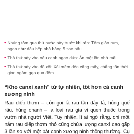
Nhúng tôm qua thứ nước này trước khi rán: Tôm giòn rụm,
ngon như đầu bếp nhà hàng 5 sao nấu
Thả thứ này vào nấu canh ngao dứa: Ăn một lần nhớ mãi
Thả thứ này vào đồ xôi: Xôi mềm dẻo căng mẩy, chẳng tốn thời
gian ngâm gạo qua đêm
“Kho canxi xanh” từ tự nhiên, tốt hơn cả canh
xương ninh
Rau diếp thơm – còn gọi là rau tần dày lá, húng quế
râu, húng chanh – là loại rau gia vị quen thuộc trong
vườn nhà người Việt. Tuy nhiên, ít ai ngờ rằng, chỉ một
nắm rau diếp thơm nhỏ cũng chứa lượng canxi cao gấp
3 lần so với một bát canh xương ninh thông thường. Cụ