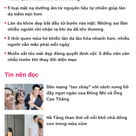
5 loại mặt nạ dưỡng ẩm từ nguyên liệu tự nhiên giúp làn
da mềm mịn hơn
Làn da khỏe đẹp bắt đầu từ bước rửa mặt: Những sai lầm
nhiều người chỉ nhận ra khi da đã tổn thương
5 thói quen mùa hè khiến làn da lão hóa nhanh hơn, nhiều
người vẫn mắc phải mỗi ngày
Muốn cắt tóc mái đẹp đừng quyết định vội: 5 điều nên cân
nhắc trước khi thay đổi diện mạo
Tin nên đọc
Dân mạng "tan chảy" với cách xưng hô
đầy ngọt ngào của Đông Nhi và Ông
Cao Thắng
Hà Tăng than thở về nỗi khổ nhà đông
con trong mùa cúm