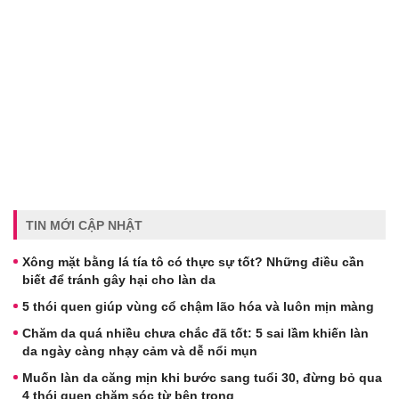
TIN MỚI CẬP NHẬT
Xông mặt bằng lá tía tô có thực sự tốt? Những điều cần
biết để tránh gây hại cho làn da
5 thói quen giúp vùng cổ chậm lão hóa và luôn mịn màng
Chăm da quá nhiều chưa chắc đã tốt: 5 sai lầm khiến làn
da ngày càng nhạy cảm và dễ nổi mụn
Muốn làn da căng mịn khi bước sang tuổi 30, đừng bỏ qua
4 thói quen chăm sóc từ bên trong