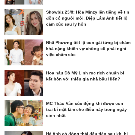
Showbiz 23/8: Hòa Minzy lên tiếng về tin
đồn có người mới, Diệp Lâm Anh tiết lộ
cảm xúc sau ly hôn
Nhã Phương tiết lộ con gái từng bị chàm
khá nặng khiến vợ chồng cô phải nghỉ
việc chăm sóc
Hoa hậu Đỗ Mỹ Linh rục rịch chuẩn bị
kết hôn với thiếu gia nhà bầu Hiển?
MC Thảo Vân xúc động khi được con
trai bí mật làm cho điều này trong ngày
sinh nhật
Hà Anh có động thái đầu tiên sau khi bị