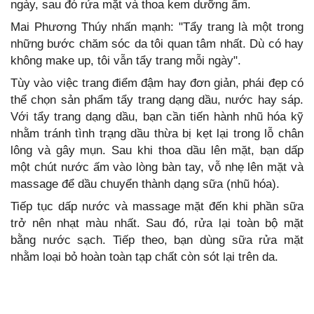
ngày, sau đó rửa mặt và thoa kem dưỡng ẩm.
Mai Phương Thúy nhấn mạnh: "Tẩy trang là một trong
những bước chăm sóc da tôi quan tâm nhất. Dù có hay
không make up, tôi vẫn tẩy trang mỗi ngày".
Tùy vào việc trang điểm đậm hay đơn giản, phái đẹp có
thể chọn sản phẩm tẩy trang dạng dầu, nước hay sáp.
Với tẩy trang dạng dầu, bạn cần tiến hành nhũ hóa kỹ
nhằm tránh tình trạng dầu thừa bị kẹt lại trong lỗ chân
lông và gây mụn. Sau khi thoa dầu lên mặt, bạn dấp
một chút nước ấm vào lòng bàn tay, vỗ nhẹ lên mặt và
massage để dầu chuyển thành dạng sữa (nhũ hóa).
Tiếp tục dấp nước và massage mặt đến khi phần sữa
trở nên nhạt màu nhất. Sau đó, rửa lại toàn bộ mặt
bằng nước sạch. Tiếp theo, bạn dùng sữa rửa mặt
nhằm loại bỏ hoàn toàn tạp chất còn sót lại trên da.