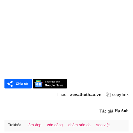
Theo:
xevathethao.vn
copy link
Tác giả:
Hạ Anh
làm đẹp
vóc dáng
chăm sóc da
sao việt
Từ khóa: