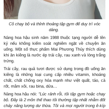
Cô chạy bộ và thỉnh thoảng tập gym để duy trì vóc
dáng.
Nàng hoa hậu sinh năm 1988 thuộc tạng người dễ lên
ký nếu không kiểm soát nghiêm ngặt về chuyện ăn
uống. Một số thực phẩm Mai Phương Thúy thích dùng
khi ăn kiêng là nước ép trái cây, rau xanh và lòng trắng
trứng.
Trái cây, rau quả tươi được sử dụng trong đồ uống ăn
kiêng là những loại cung cấp nhiều vitamin, khoáng
chất, chất chống oxy hóa mạnh như việt quất, táo, cà
rốt, mâm xôi, rau bina, dứa…
Nàng hoa hậu nói:
"Lúc rảnh rỗi, tôi tập gym hoặc chạy
bộ. Đây là 2 môn thể thao tôi thường tập nhất nhằm đốt
cháy năng lượng dư thừa. Tôi và mọi người trong ê-kíp