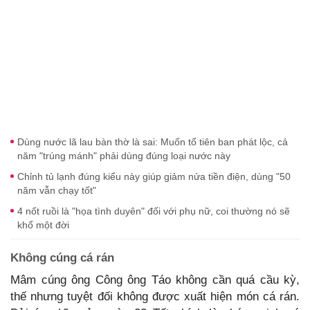
Dùng nước lã lau bàn thờ là sai: Muốn tổ tiên ban phát lộc, cả
năm "trúng mánh" phải dùng đúng loại nước này
Chỉnh tủ lạnh đúng kiểu này giúp giảm nửa tiền điện, dùng "50
năm vẫn chạy tốt"
4 nốt ruồi là "họa tình duyên" đối với phụ nữ, coi thường nó sẽ
khổ một đời
Không cúng cá rán
Mâm cúng ông Công ông Táo không cần quá cầu kỳ,
thế nhưng tuyệt đối không được xuất hiện món cá rán.