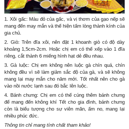
1. Xôi gấc: Màu đỏ của gấc, và vị thơm của gạo nếp sẽ
mang đến may mắn và thể hiện tấm lòng thành kính của
gia chủ.
2. Giò: Trên đĩa xôi, nên đặt 1 khoanh giò có độ dày
khoảng 1,5cm-2cm. Hoặc chị em có thể xếp vào 1 đĩa
riêng, cắt thành 6 miếng hình hạt dẻ đều nhau.
3. Gà luộc: Chị em không nên luộc gà chín quá, chín
không đều vì sẽ làm giảm sắc độ của gà, và sẽ không
mang lại may mắn cho năm mới. Tốt nhất nên cho gà
vào nồi nước lạnh sau đó bắc lên luộc.
4. Bánh chưng: Chị em có thể cúng thêm bánh chưng
để mang đến không khí Tết cho gia đình, bánh chưng
còn là biểu tượng cho sự viên mãn, ấm no, mang lại
nhiều phúc đức.
Thông tin chỉ mang tính chất tham khảo!