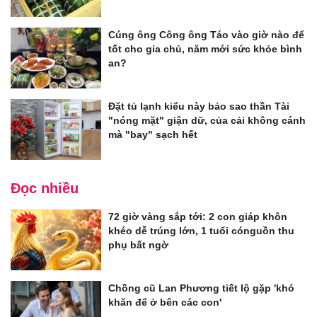
Cúng ông Công ông Táo vào giờ nào để
tốt cho gia chủ, năm mới sức khỏe bình
an?
Đặt tủ lạnh kiểu này bảo sao thần Tài
"nóng mặt" giận dữ, của cải không cánh
mà "bay" sạch hết
Đọc nhiều
72 giờ vàng sắp tới: 2 con giáp khôn
khéo dễ trúng lớn, 1 tuổi cónguồn thu
phụ bất ngờ
Chồng cũ Lan Phương tiết lộ gặp 'khó
khăn để ở bên các con'