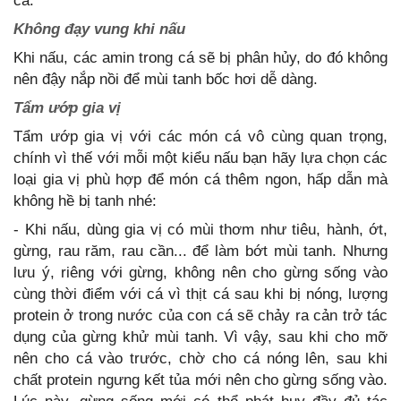
cá.
Không đạy vung khi nấu
Khi nấu, các amin trong cá sẽ bị phân hủy, do đó không
nên đậy nắp nồi để mùi tanh bốc hơi dễ dàng.
Tẩm ướp gia vị
Tẩm ướp gia vị với các món cá vô cùng quan trọng,
chính vì thế với mỗi một kiểu nấu bạn hãy lựa chọn các
loại gia vị phù hợp để món cá thêm ngon, hấp dẫn mà
không hề bị tanh nhé:
- Khi nấu, dùng gia vị có mùi thơm như tiêu, hành, ớt,
gừng, rau răm, rau cần... để làm bớt mùi tanh. Nhưng
lưu ý, riêng với gừng, không nên cho gừng sống vào
cùng thời điểm với cá vì thịt cá sau khi bị nóng, lượng
protein ở trong nước của con cá sẽ chảy ra cản trở tác
dụng của gừng khử mùi tanh. Vì vậy, sau khi cho mỡ
nên cho cá vào trước, chờ cho cá nóng lên, sau khi
chất protein ngưng kết tủa mới nên cho gừng sống vào.