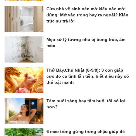
Cửa nhà vệ sinh nên mở kiểu nào mới
đúng: Mở vào trong hay ra ngoài? Kiến
trúc sư trả lời
Mẹo xử lý tường nhà bị bong tróc, ẩm
mốc
Thứ Bảy,Chủ Nhật (8-9/8): 3 con giáp
cực đỏ cả tình lẫn tiền, biết điều này có
thể bật mạnh
Tắm buổi sáng hay tắm buổi tối có lợi
hơn?
6 mẹo trồng gừng trong chậu giúp đẻ