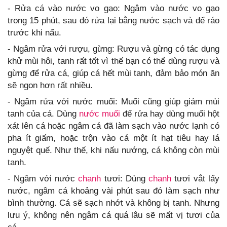
- Rửa cá vào nước vo gạo: Ngâm vào nước vo gạo
trong 15 phút, sau đó rửa lại bằng nước sạch và để ráo
trước khi nấu.
- Ngâm rửa với rượu, gừng: Rượu và gừng có tác dụng
khử mùi hôi, tanh rất tốt vì thế bạn có thể dùng rượu và
gừng để rửa cá, giúp cá hết mùi tanh, đảm bảo món ăn
sẽ ngon hơn rất nhiều.
- Ngâm rửa với nước muối: Muối cũng giúp giảm mùi
tanh của cá. Dùng
nước muối
để rửa hay dùng muối hột
xát lên cá hoặc ngâm cá đã làm sạch vào nước lạnh có
pha ít giấm, hoặc trộn vào cá một ít hạt tiêu hay lá
nguyệt quế. Như thế, khi nấu nướng, cá không còn mùi
tanh.
- Ngâm với nước
chanh
tươi: Dùng
chanh
tươi vắt lấy
nước, ngâm cá khoảng vài phút sau đó làm sạch như
bình thường. Cá sẽ sạch nhớt và không bị tanh. Nhưng
lưu ý, không nên ngâm cá quá lâu sẽ mất vị tươi của