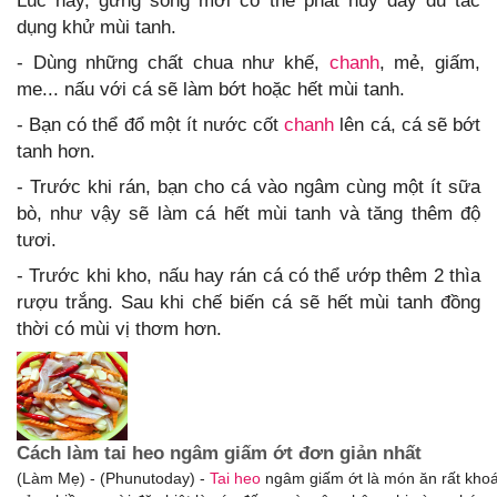
Lúc này, gừng sống mới có thể phát huy đầy đủ tác
dụng khử mùi tanh.
- Dùng những chất chua như khế,
chanh
, mẻ, giấm,
me... nấu với cá sẽ làm bớt hoặc hết mùi tanh.
- Bạn có thể đổ một ít nước cốt
chanh
lên cá, cá sẽ bớt
tanh hơn.
- Trước khi rán, bạn cho cá vào ngâm cùng một ít sữa
bò, như vậy sẽ làm cá hết mùi tanh và tăng thêm độ
tươi.
- Trước khi kho, nấu hay rán cá có thể ướp thêm 2 thìa
rượu trắng. Sau khi chế biến cá sẽ hết mùi tanh đồng
thời có mùi vị thơm hơn.
Cách làm tai heo ngâm giấm ớt đơn giản nhất
(Làm Mẹ) - (Phunutoday) -
Tai heo
ngâm giấm ớt là món ăn rất khoá