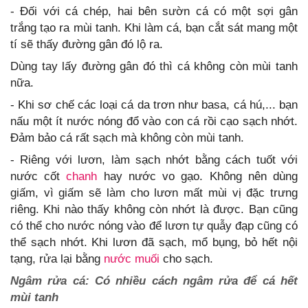
- Đối với cá chép, hai bên sườn cá có một sợi gân
trắng tạo ra mùi tanh. Khi làm cá, bạn cắt sát mang một
tí sẽ thấy đường gân đó lộ ra.
Dùng tay lấy đường gân đó thì cá không còn mùi tanh
nữa.
- Khi sơ chế các loại cá da trơn như basa, cá hú,... bạn
nấu một ít nước nóng đổ vào con cá rồi cạo sạch nhớt.
Đảm bảo cá rất sạch mà không còn mùi tanh.
- Riêng với lươn, làm sạch nhớt bằng cách tuốt với
nước cốt
chanh
hay nước vo gạo. Không nên dùng
giấm, vì giấm sẽ làm cho lươn mất mùi vị đặc trưng
riêng. Khi nào thấy không còn nhớt là được. Bạn cũng
có thể cho nước nóng vào để lươn tự quẫy đạp cũng có
thể sạch nhớt. Khi lươn đã sạch, mổ bụng, bỏ hết nội
tạng, rửa lại bằng
nước muối
cho sạch.
Ngâm rửa cá: Có nhiều cách ngâm rửa để cá hết
mùi tanh