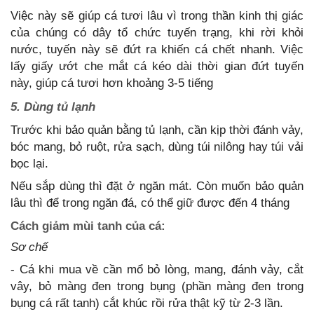
Việc này sẽ giúp cá tươi lâu vì trong thần kinh thị giác
của chúng có dây tổ chức tuyến trạng, khi rời khỏi
nước, tuyến này sẽ đứt ra khiến cá chết nhanh. Việc
lấy giấy ướt che mắt cá kéo dài thời gian đứt tuyến
này, giúp cá tươi hơn khoảng 3-5 tiếng
5. Dùng tủ lạnh
Trước khi bảo quản bằng tủ lạnh, cần kịp thời đánh vảy,
bóc mang, bỏ ruột, rửa sạch, dùng túi nilông hay túi vải
bọc lại.
Nếu sắp dùng thì đặt ở ngăn mát. Còn muốn bảo quản
lâu thì để trong ngăn đá, có thể giữ được đến 4 tháng
Cách giảm mùi tanh của cá:
Sơ chế
- Cá khi mua về cần mổ bỏ lòng, mang, đánh vảy, cắt
vây, bỏ màng đen trong bụng (phần màng đen trong
bụng cá rất tanh) cắt khúc rồi rửa thật kỹ từ 2-3 lần.