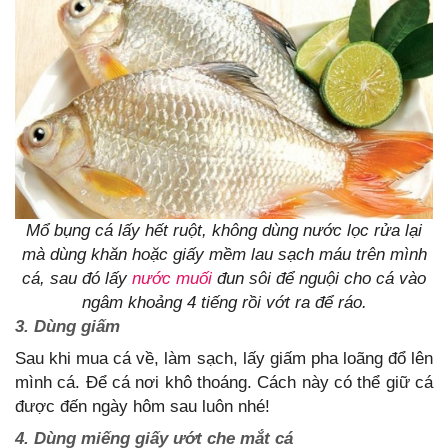
Mổ bụng cá lấy hết ruột, không dùng nước lọc rửa lại
mà dùng khăn hoặc giấy mềm lau sạch máu trên mình
cá, sau đó lấy
nước muối
đun sôi để nguội cho cá vào
ngâm khoảng 4 tiếng rồi vớt ra để ráo.
3. Dùng giấm
Sau khi mua cá về, làm sạch, lấy giấm pha loãng đổ lên
mình cá. Để cá nơi khô thoáng. Cách này có thể giữ cá
được đến ngày hôm sau luôn nhé!
4. Dùng miếng giấy ướt che mắt cá