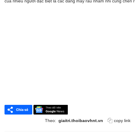
của nhiều người đặc biệt là các đấng mày râu nhâm nhi cùng chén 
Theo:
giaitri.thoibaovhnt.vn
copy link