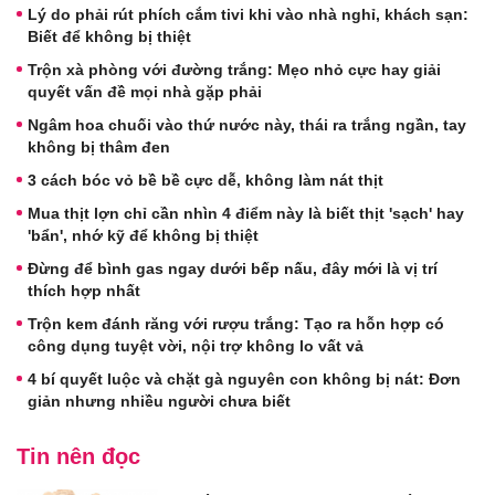
Lý do phải rút phích cắm tivi khi vào nhà nghỉ, khách sạn:
Biết để không bị thiệt
Trộn xà phòng với đường trắng: Mẹo nhỏ cực hay giải
quyết vấn đề mọi nhà gặp phải
Ngâm hoa chuối vào thứ nước này, thái ra trắng ngần, tay
không bị thâm đen
3 cách bóc vỏ bề bề cực dễ, không làm nát thịt
Mua thịt lợn chỉ cần nhìn 4 điểm này là biết thịt 'sạch' hay
'bẩn', nhớ kỹ để không bị thiệt
Đừng để bình gas ngay dưới bếp nấu, đây mới là vị trí
thích hợp nhất
Trộn kem đánh răng với rượu trắng: Tạo ra hỗn hợp có
công dụng tuyệt vời, nội trợ không lo vất vả
4 bí quyết luộc và chặt gà nguyên con không bị nát: Đơn
giản nhưng nhiều người chưa biết
Tin nên đọc