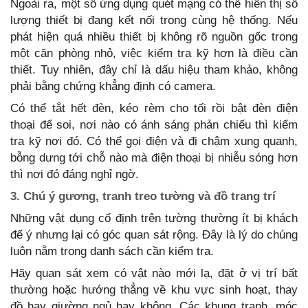
Ngoài ra, một số ứng dụng quét mạng có thể hiển thị số
lượng thiết bị đang kết nối trong cùng hệ thống. Nếu
phát hiện quá nhiều thiết bị không rõ nguồn gốc trong
một căn phòng nhỏ, việc kiểm tra kỹ hơn là điều cần
thiết. Tuy nhiên, đây chỉ là dấu hiệu tham khảo, không
phải bằng chứng khẳng định có camera.
Có thể tắt hết đèn, kéo rèm cho tối rồi bật đèn điện
thoại để soi, nơi nào có ánh sáng phản chiếu thì kiểm
tra kỹ nơi đó. Có thể gọi điện và đi chậm xung quanh,
bỗng dưng tới chỗ nào mà điện thoại bị nhiễu sóng hơn
thì nơi đó đáng nghỉ ngờ.
3. Chú ý gương, tranh treo tường và đồ trang trí
Những vật dụng cố định trên tường thường ít bị khách
để ý nhưng lại có góc quan sát rộng. Đây là lý do chúng
luôn nằm trong danh sách cần kiểm tra.
Hãy quan sát xem có vật nào mới lạ, đặt ở vị trí bất
thường hoặc hướng thẳng về khu vực sinh hoạt, thay
đồ hay giường ngủ hay không. Các khung tranh, móc