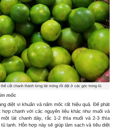
 thể cắt chanh thành từng lát mỏng rồi đặt ở các góc trong tủ.
nấm mốc
ng diệt vi khuẩn và nấm mốc rất hiệu quả. Để phát
ết hợp chanh với các nguyên liệu khác như muối và
 một lát chanh dày, rắc 1-2 thìa muối và 2-3 thìa
 tủ lạnh. Hỗn hợp này sẽ giúp làm sạch và tiêu diệt