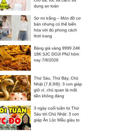
cho da, tóc và cách sử
dụng an toàn
Sơ mi trắng – Món đồ cơ
bản nhưng có thể biến
hóa với đủ phong cách
thời trang
Bảng giá vàng 9999 24K
18K SJC DOJI PNJ hôm
nay 7/8/2026
Thứ Sáu, Thứ Bảy, Chủ
Nhật (7,8,9/8): 3 con giáp
giữ ví, chủ quan là mất
tiền không đáng
3 ngày cuối tuần từ Thứ
Sáu tới Chủ Nhật: 3 con
giáp Ăn Lộc Mẫu giàu to