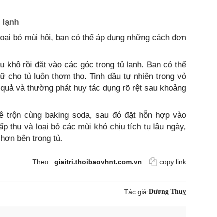
 lạnh
loại bỏ mùi hôi, bạn có thể áp dụng những cách đơn
 khô rồi đặt vào các góc trong tủ lạnh. Bạn có thể
ữ cho tủ luôn thơm tho. Tinh dầu tự nhiên trong vỏ
quả và thường phát huy tác dụng rõ rệt sau khoảng
hê trộn cùng baking soda, sau đó đặt hỗn hợp vào
ấp thụ và loại bỏ các mùi khó chịu tích tụ lâu ngày,
hơn bên trong tủ.
Theo:
giaitri.thoibaovhnt.com.vn
copy link
Tác giả:
Dương Thuỵ