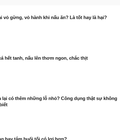
i vỏ gừng, vỏ hành khi nấu ăn? Là tốt hay là hại?
á hết tanh, nấu lên thơm ngon, chắc thịt
a lại có thêm những lỗ nhỏ? Công dụng thật sự không
biết
g hay tắm buổi tối có lợi hơn?