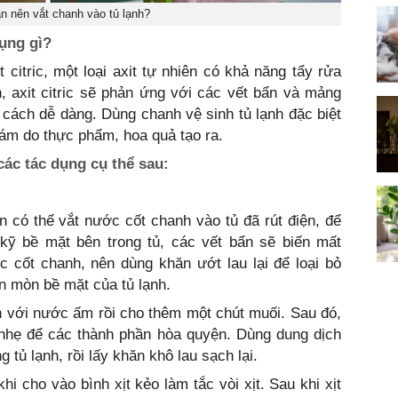
n nên vắt chanh vào tủ lạnh?
dụng gì?
 citric, một loại axit tự nhiên có khả năng tẩy rửa
, axit citric sẽ phản ứng với các vết bẩn và mảng
cách dễ dàng. Dùng chanh vệ sinh tủ lạnh đặc biệt
ám do thực phẩm, hoa quả tạo ra.
các tác dụng cụ thể sau:
 có thể vắt nước cốt chanh vào tủ đã rút điện, để
kỹ bề mặt bên trong tủ, các vết bẩn sẽ biến mất
 cốt chanh, nên dùng khăn ướt lau lại để loại bỏ
ăn mòn bề mặt của tủ lạnh.
 với nước ấm rồi cho thêm một chút muối. Sau đó,
 nhẹ để các thành phần hòa quyện. Dùng dung dịch
 tủ lạnh, rồi lấy khăn khô lau sạch lại.
hi cho vào bình xịt kẻo làm tắc vòi xịt. Sau khi xịt