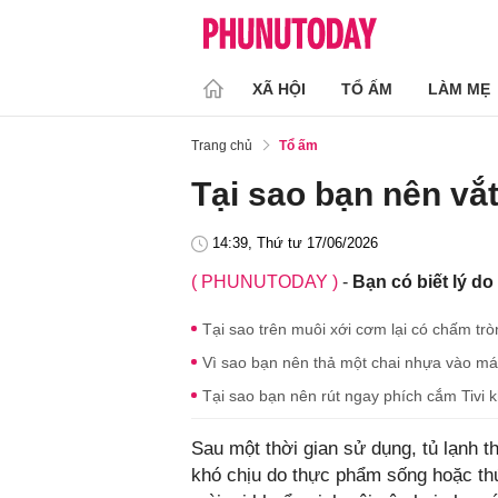
XÃ HỘI
TỔ ẤM
LÀM MẸ
Trang chủ
Tổ ấm
Tại sao bạn nên vắ
14:39, Thứ tư 17/06/2026
( PHUNUTODAY )
-
Bạn có biết lý d
Tại sao trên muôi xới cơm lại có chấm trò
Vì sao bạn nên thả một chai nhựa vào má
Tại sao bạn nên rút ngay phích cắm Tivi
Sau một thời gian sử dụng, tủ lạnh 
khó chịu do thực phẩm sống hoặc thứ