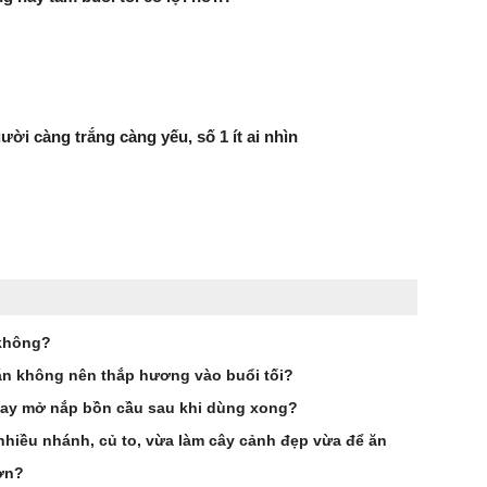
ười càng trắng càng yếu, số 1 ít ai nhìn
 không?
dặn không nên thắp hương vào buổi tối?
hay mở nắp bồn cầu sau khi dùng xong?
nhiều nhánh, củ to, vừa làm cây cảnh đẹp vừa để ăn
ơn?