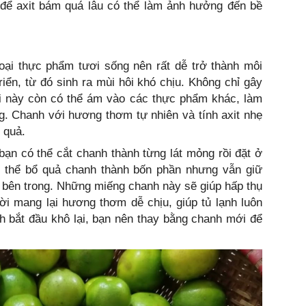
 để axit bám quá lâu có thể làm ảnh hưởng đến bề
oại thực phẩm tươi sống nên rất dễ trở thành môi
riển, từ đó sinh ra mùi hôi khó chịu. Không chỉ gây
 này còn có thể ám vào các thực phẩm khác, làm
. Chanh với hương thơm tự nhiên và tính axit nhẹ
 quả.
 bạn có thể cắt chanh thành từng lát mỏng rồi đặt ở
có thể bổ quả chanh thành bốn phần nhưng vẫn giữ
 bên trong. Những miếng chanh này sẽ giúp hấp thụ
ời mang lại hương thơm dễ chịu, giúp tủ lạnh luôn
h bắt đầu khô lại, bạn nên thay bằng chanh mới để