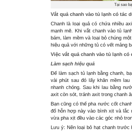
Tại sao bạ
Vắt quả chanh vào tủ lạnh có tác 
Chanh là loại quả có chứa nhiều axit
mạnh mẽ. Khi vắt chanh vào tủ lạnh
bám, làm mềm và loại bỏ chúng một 
hiệu quả với những tủ có vết mảng b
Việc vắt quả chanh vào tủ lạnh có 
Làm sạch hiệu quả
Để làm sạch tủ lạnh bằng chanh, bạn
vài phút sau đó lấy khăn mềm lau 
nhanh chóng. Sau khi lau bằng nước
axit còn sót, tránh axit trong chanh 
Bạn cũng có thể pha nước cốt chanh
đổ hỗn hợp này vào bình xịt và lắc
vừa pha xịt đều vào các góc nhỏ trong
Lưu ý: Nên loại bỏ hạt chanh trước k