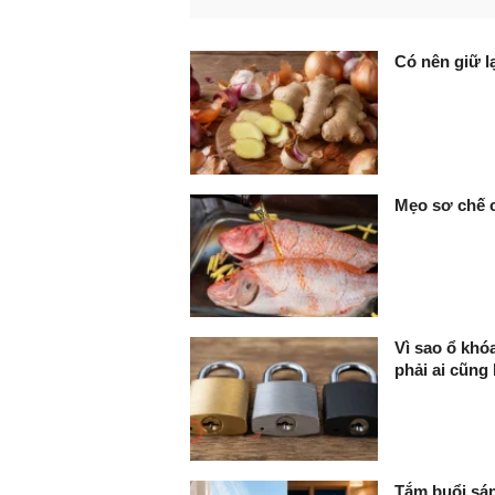
FaceBook
Có nên giữ lạ
Mẹo sơ chế c
Vì sao ổ khó
phải ai cũng 
Tắm buổi sán