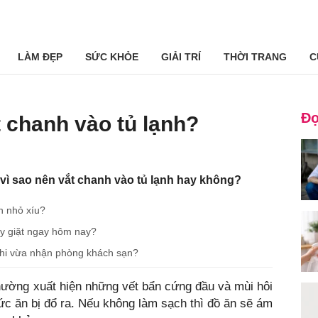
LÀM ĐẸP
SỨC KHỎE
GIẢI TRÍ
THỜI TRANG
C
Đọ
t chanh vào tủ lạnh?
o vì sao nên vắt chanh vào tủ lạnh hay không?
n nhỏ xíu?
y giặt ngay hôm nay?
 khi vừa nhận phòng khách sạn?
thường xuất hiện những vết bẩn cứng đầu và mùi hôi
c ăn bị đổ ra. Nếu không làm sạch thì đồ ăn sẽ ám