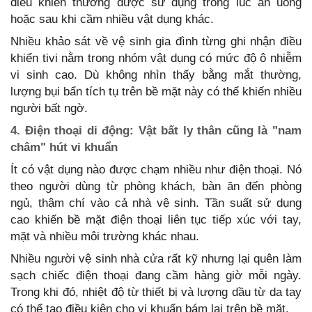
điều khiển thường được sử dụng trong lúc ăn uống
hoặc sau khi cầm nhiều vật dụng khác.
Nhiều khảo sát về vệ sinh gia đình từng ghi nhận điều
khiển tivi nằm trong nhóm vật dụng có mức độ ô nhiễm
vi sinh cao. Dù không nhìn thấy bằng mắt thường,
lượng bụi bẩn tích tụ trên bề mặt này có thể khiến nhiều
người bất ngờ.
4. Điện thoại di động: Vật bất ly thân cũng là "nam
châm" hút vi khuẩn
Ít có vật dụng nào được chạm nhiều như điện thoại. Nó
theo người dùng từ phòng khách, bàn ăn đến phòng
ngủ, thậm chí vào cả nhà vệ sinh. Tần suất sử dụng
cao khiến bề mặt điện thoại liên tục tiếp xúc với tay,
mặt và nhiều môi trường khác nhau.
Nhiều người vệ sinh nhà cửa rất kỹ nhưng lại quên làm
sạch chiếc điện thoại đang cầm hàng giờ mỗi ngày.
Trong khi đó, nhiệt độ từ thiết bị và lượng dầu từ da tay
có thể tạo điều kiện cho vi khuẩn bám lại trên bề mặt.