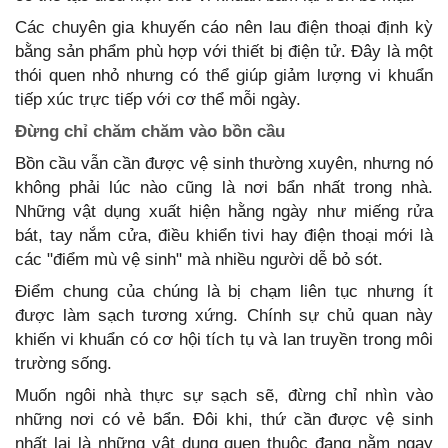
Các chuyên gia khuyến cáo nên lau điện thoại định kỳ
bằng sản phẩm phù hợp với thiết bị điện tử. Đây là một
thói quen nhỏ nhưng có thể giúp giảm lượng vi khuẩn
tiếp xúc trực tiếp với cơ thể mỗi ngày.
Đừng chỉ chăm chăm vào bồn cầu
Bồn cầu vẫn cần được vệ sinh thường xuyên, nhưng nó
không phải lúc nào cũng là nơi bẩn nhất trong nhà.
Những vật dụng xuất hiện hằng ngày như miếng rửa
bát, tay nắm cửa, điều khiển tivi hay điện thoại mới là
các "điểm mù vệ sinh" mà nhiều người dễ bỏ sót.
Điểm chung của chúng là bị chạm liên tục nhưng ít
được làm sạch tương xứng. Chính sự chủ quan này
khiến vi khuẩn có cơ hội tích tụ và lan truyền trong môi
trường sống.
Muốn ngôi nhà thực sự sạch sẽ, đừng chỉ nhìn vào
những nơi có vẻ bẩn. Đôi khi, thứ cần được vệ sinh
nhất lại là những vật dụng quen thuộc đang nằm ngay