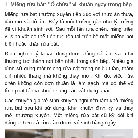
1. Miếng rửa bát: "Ổ chứa" vi khuẩn ngay trong bếp
Miếng rửa bát thường xuyên tiếp xúc với thức ăn thừa,
dầu mỡ và độ ẩm. Đây là môi trường gần như lý tưởng
để vi khuẩn sinh sôi. Sau mỗi lần rửa chén, hàng triệu
vi sinh vật có thể tiếp tục tồn tại trên bề mặt miếng bọt
biển hoặc khăn rửa bát.
Điều nghịch lý là vật dụng được dùng để làm sạch lại
thường trở thành nơi bẩn nhất trong căn bếp. Nhiều gia
đình sử dụng một miếng rửa bát trong nhiều tuần, thậm
chí nhiều tháng mà không thay mới. Khi đó, việc rửa
chén không còn đơn thuần là làm sạch mà có thể vô
tình phát tán vi khuẩn sang các vật dụng khác.
Các chuyên gia vệ sinh khuyến nghị nên làm khô miếng
rửa bát sau khi sử dụng, khử khuẩn định kỳ và thay
mới thường xuyên. Một miếng rửa bát cũ kỹ đôi khi
đáng lo hơn cả bồn cầu được vệ sinh hằng ngày.