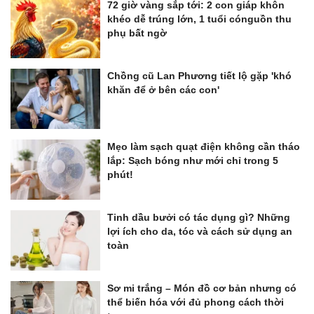
72 giờ vàng sắp tới: 2 con giáp khôn
khéo dễ trúng lớn, 1 tuổi cónguồn thu
phụ bất ngờ
Chồng cũ Lan Phương tiết lộ gặp 'khó
khăn để ở bên các con'
Mẹo làm sạch quạt điện không cần tháo
lắp: Sạch bóng như mới chỉ trong 5
phút!
Tinh dầu bưởi có tác dụng gì? Những
lợi ích cho da, tóc và cách sử dụng an
toàn
Sơ mi trắng – Món đồ cơ bản nhưng có
thể biến hóa với đủ phong cách thời