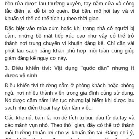
bồn rửa được lau thường xuyên, tay nắm cửa và công
tắc điện lại dễ bị bỏ quên. Bụi bẩn, mồ hôi tay và vi
khuẩn vì thế có thể tích tụ theo thời gian.
Đặc biệt vào mùa cúm hoặc khi trong nhà có người bị
cảm, những bề mặt tiếp xúc cao như vậy có thể trở
thành nơi trung chuyển vi khuẩn đáng kể. Chỉ cần vài
phút lau sạch bằng khăn phù hợp mỗi tuần cũng giúp
giảm đáng kể nguy cơ này.
3. Điều khiển tivi: Vật dụng "quốc dân" nhưng ít
được vệ sinh
Điều khiển tivi thường nằm ở phòng khách hoặc phòng
ngủ, nơi nhiều thành viên trong gia đình cùng sử dụng.
Nó được cầm nắm liên tục nhưng lại hiếm khi được lau
sạch như điện thoại hay bàn làm việc.
Các khe nút bấm là nơi dễ tích tụ bụi, dầu từ da tay và
các mảnh vụn nhỏ. Theo thời gian, đây có thể trở thành
môi trường thuận lợi cho vi khuẩn tồn tại. Đáng chú ý,