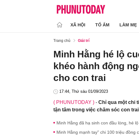
XÃ HỘI
TỔ ẤM
LÀM MẸ
Trang chủ
Giải trí
Minh Hằng hé lộ cu
khéo hành động ng
cho con trai
17:44, Thứ sáu 01/09/2023
( PHUNUTODAY )
-
Chỉ qua một chi t
tận tâm trong việc chăm sóc con trai
Minh Hằng đã hạ sinh con đầu lòng, hé l
Minh Hằng mạnh tay" chi 100 triệu đồng c