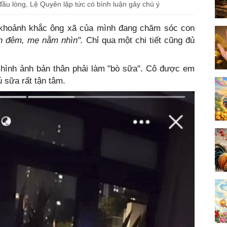
đầu lòng, Lệ Quyên lập tức có bình luận gây chú ý
i khoảnh khắc ông xã của mình đang chăm sóc con
n đêm, mẹ nằm nhìn".
Chỉ qua một chi tiết cũng đủ
 hình ảnh bản thân phải làm "bò sữa". Cô được em
ú sữa rất tận tâm.