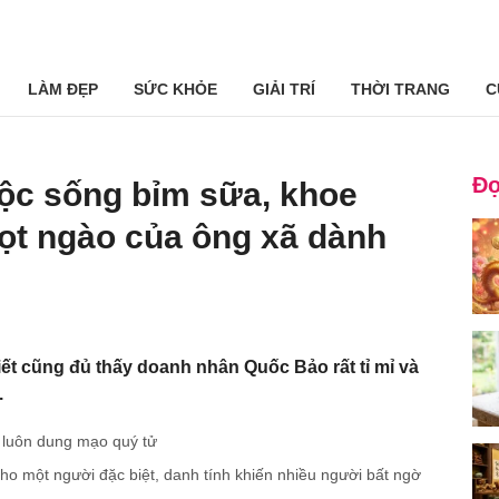
LÀM ĐẸP
SỨC KHỎE
GIẢI TRÍ
THỜI TRANG
C
Đọ
ộc sống bỉm sữa, khoe
ọt ngào của ông xã dành
iết cũng đủ thấy doanh nhân Quốc Bảo rất tỉ mỉ và
.
ộ luôn dung mạo quý tử
ho một người đặc biệt, danh tính khiến nhiều người bất ngờ