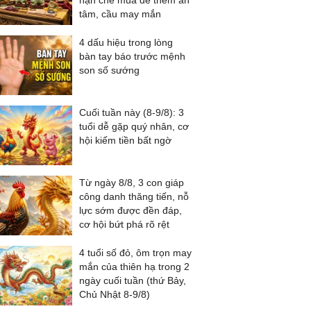
hạn chế mua để thêm an
tâm, cầu may mắn
4 dấu hiệu trong lòng
bàn tay báo trước mệnh
son số sướng
Cuối tuần này (8-9/8): 3
tuổi dễ gặp quý nhân, cơ
hội kiếm tiền bất ngờ
Từ ngày 8/8, 3 con giáp
công danh thăng tiến, nỗ
lực sớm được đền đáp,
cơ hội bứt phá rõ rệt
4 tuổi số đỏ, ôm trọn may
mắn của thiên hạ trong 2
ngày cuối tuần (thứ Bảy,
Chủ Nhật 8-9/8)