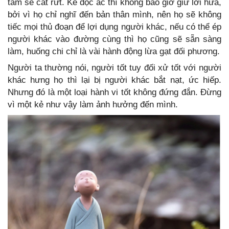
tâm sẽ cắt rứt. Kẻ độc ác thì không bao giờ giữ lời hứa,
bởi vì họ chỉ nghĩ đến bản thân mình, nên họ sẽ không
tiếc mọi thủ đoạn để lợi dụng người khác, nếu có thể ép
người khác vào đường cùng thì họ cũng sẽ sẵn sàng
làm, huống chi chỉ là vài hành động lừa gạt đối phương.
Người ta thường nói, người tốt tuy đối xử tốt với người
khác hưng họ thì lại bị người khác bắt nạt, ức hiếp.
Nhưng đó là một loại hành vi tốt không đứng đắn. Đừng
vì một kẻ như vậy làm ảnh hưởng đến mình.