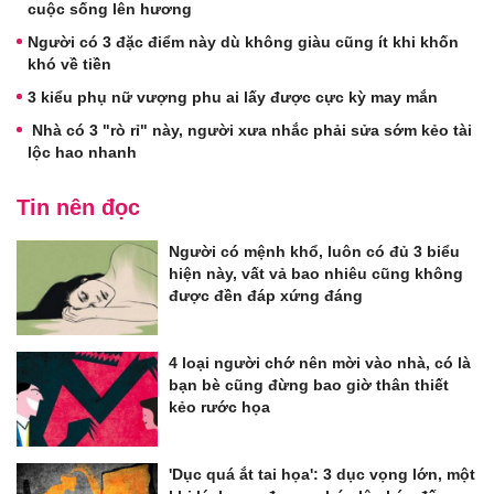
cuộc sống lên hương
Người có 3 đặc điểm này dù không giàu cũng ít khi khốn
khó về tiền
3 kiểu phụ nữ vượng phu ai lấy được cực kỳ may mắn
Nhà có 3 "rò rỉ" này, người xưa nhắc phải sửa sớm kẻo tài
lộc hao nhanh
Tin nên đọc
Người có mệnh khổ, luôn có đủ 3 biểu
hiện này, vất vả bao nhiêu cũng không
được đền đáp xứng đáng
4 loại người chớ nên mời vào nhà, có là
bạn bè cũng đừng bao giờ thân thiết
kẻo rước họa
'Dục quá ắt tai họa': 3 dục vọng lớn, một