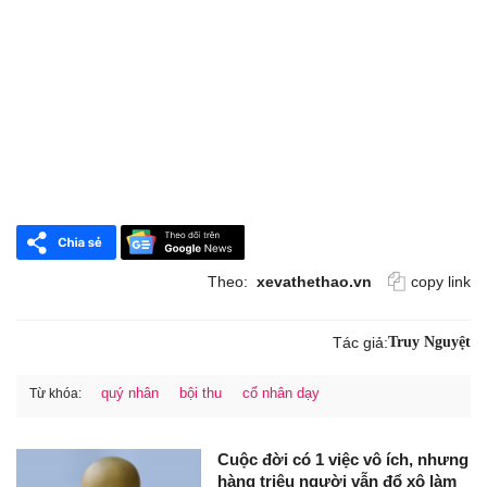
Theo:
xevathethao.vn
copy link
Tác giả:
Truy Nguyệt
quý nhân
bội thu
cổ nhân dạy
Từ khóa:
Cuộc đời có 1 việc vô ích, nhưng
hàng triệu người vẫn đổ xô làm