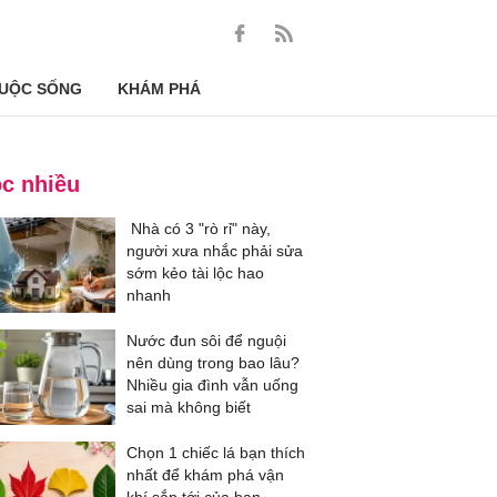
UỘC SỐNG
KHÁM PHÁ
c nhiều
Nhà có 3 "rò rỉ" này,
người xưa nhắc phải sửa
sớm kẻo tài lộc hao
nhanh
Nước đun sôi để nguội
nên dùng trong bao lâu?
Nhiều gia đình vẫn uống
sai mà không biết
Chọn 1 chiếc lá bạn thích
nhất để khám phá vận