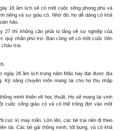
ngày 16 âm lịch sẽ có một cuộc sống phong phú và
h tiếng và sự giàu có. Nhờ đó, họ dễ dàng có khả
oàn hảo.
y 27 thì không cần phải lo lắng về sự nghiệp của
ợc quý nhân phù trợ. Bạn cũng sẽ có một cuộc hôn
 cháu trai.
ch.
o ngày 26 âm lịch trong năm Mão hay đạt được địa
g. Kỹ năng chuyên môn mang lại cho họ thu nhập
 thông minh thiên về học thuật. Họ sẽ mang lại vinh
ột cuộc sống giàu có và có thể trông đợi vào một
 cực kì may mắn. Lớn lên, các bé trai nên đi theo
iền tài. Các bé gái thông minh, tốt bụng, và có khả