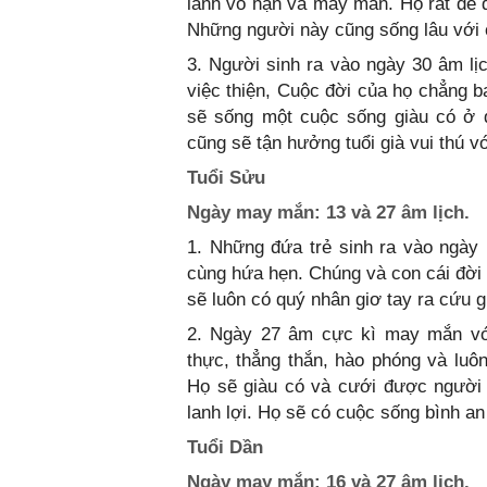
lành vô hạn và may mắn. Họ rất dễ 
Những người này cũng sống lâu với c
3. Người sinh ra vào ngày 30 âm lị
việc thiện, Cuộc đời của họ chẳng b
sẽ sống một cuộc sống giàu có ở đ
cũng sẽ tận hưởng tuổi già vui thú v
Tuổi Sửu
Ngày may mắn: 13 và 27 âm lịch.
1. Những đứa trẻ sinh ra vào ngày
cùng hứa hẹn. Chúng và con cái đời 
sẽ luôn có quý nhân giơ tay ra cứu 
2. Ngày 27 âm cực kì may mắn với
thực, thẳng thắn, hào phóng và luô
Họ sẽ giàu có và cưới được người
lanh lợi. Họ sẽ có cuộc sống bình an 
Tuổi Dần
Ngày may mắn: 16 và 27 âm lịch.