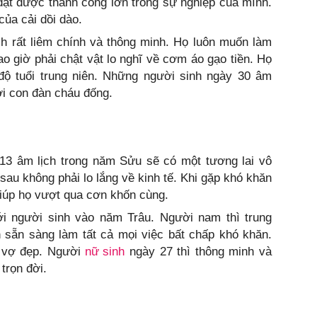
đạt được thành công lớn trong sự nghiệp của mình.
ủa cải dồi dào.
ch rất liêm chính và thông minh. Họ luôn muốn làm
ao giờ phải chật vật lo nghĩ về cơm áo gạo tiền. Họ
ộ tuổi trung niên. Những người sinh ngày 30 âm
ới con đàn cháu đống.
 13 âm lịch trong năm Sửu sẽ có một tương lai vô
sau không phải lo lắng về kinh tế. Khi gặp khó khăn
giúp họ vượt qua cơn khốn cùng.
 người sinh vào năm Trâu. Người nam thì trung
n sẵn sàng làm tất cả mọi việc bất chấp khó khăn.
 vợ đẹp. Người
nữ sinh
ngày 27 thì thông minh và
trọn đời.