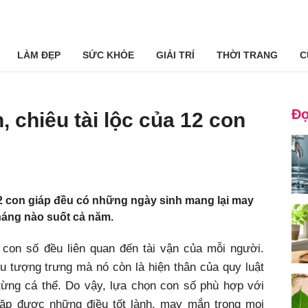
LÀM ĐẸP
SỨC KHỎE
GIẢI TRÍ
THỜI TRANG
C
Đọ
 chiêu tài lộc của 12 con
2 con giáp đều có những ngày sinh mang lại may
háng nào suốt cả năm.
on số đều liên quan đến tài vận của mỗi người.
u tượng trưng mà nó còn là hiện thân của quy luật
ừng cá thể. Do vậy, lựa chọn con số phù hợp với
ặp được những điều tốt lành, may mắn trong mọi