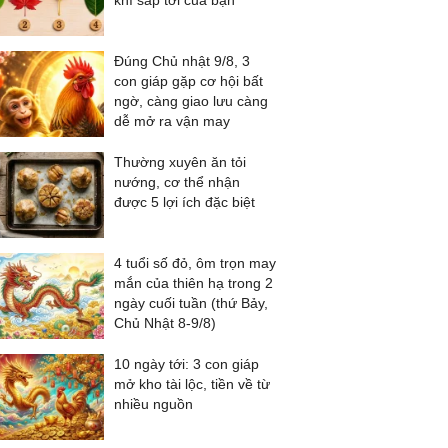
khí sắp tới của bạn
Đúng Chủ nhật 9/8, 3
con giáp gặp cơ hội bất
ngờ, càng giao lưu càng
dễ mở ra vận may
Thường xuyên ăn tỏi
nướng, cơ thể nhận
được 5 lợi ích đặc biệt
4 tuổi số đỏ, ôm trọn may
mắn của thiên hạ trong 2
ngày cuối tuần (thứ Bảy,
Chủ Nhật 8-9/8)
10 ngày tới: 3 con giáp
mở kho tài lộc, tiền về từ
nhiều nguồn