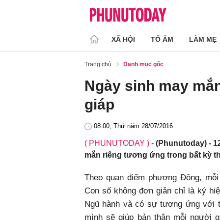
XÃ HỘI
TỔ ẤM
LÀM MẸ
Trang chủ
Danh mục gốc
Ngày sinh may mắn,
giáp
08:00, Thứ năm 28/07/2016
( PHUNUTODAY )
-
(Phunutoday) - 1
mắn riêng tương ứng trong bất kỳ t
Theo quan điểm phương Đông, mỗi c
Con số không đơn giản chỉ là ký hiệ
Ngũ hành và có sự tương ứng với t
mình sẽ giúp bản thân mỗi người g