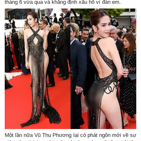
tháng 6 vừa qua và khẳng định xấu hổ vì đàn em.
Một lần nữa Vũ Thu Phương lại có phát ngôn mới về sự