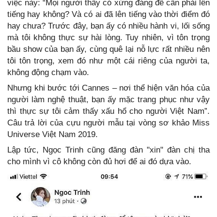
việc này: “Mọi người thấy có xứng đáng để cần phải lên
tiếng hay không? Và có ai đã lên tiếng vào thời điểm đó
hay chưa? Trước đây, bạn ấy có nhiều hành vi, lối sống
mà tôi không thực sự hài lòng. Tuy nhiên, vì tôn trọng
bầu show của bạn ấy, cùng quê lại nỗ lực rất nhiều nên
tôi tôn trọng, xem đó như một cái riêng của người ta,
không động chạm vào.
Nhưng khi bước tới Cannes – nơi thể hiện văn hóa của
người làm nghệ thuật, bạn ấy mặc trang phục như vậy
thì thực sự tôi cảm thấy xấu hổ cho người Việt Nam”.
Câu trả lời của cựu người mẫu tại vòng sơ khảo Miss
Universe Việt Nam 2019.
Lập tức, Ngọc Trinh cũng đăng đàn "xin" đàn chị tha
cho mình vì cô không còn đủ hơi để ai đó dựa vào.