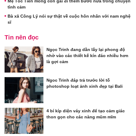
Mẹ Tóc Tiên mong con gái đi thêm bước nữa trong chuyện
tình cảm
Bà xã Công Lý nói sự thật về cuộc hôn nhân với nam nghệ
sĩ
Tin nên đọc
Ngọc Trinh đang dần lấy lại phong độ
nhờ vào các thiết kế kín đáo nhiều hơn
là gợi cảm
Ngoc Trinh đáp trả trước lời tố
photoshop loạt ảnh xinh đẹp tại Bali
4 bí kíp diện váy xinh để tạo cảm giác
thon gọn cho các nàng mũm mĩm