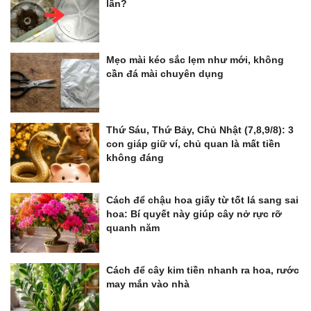
lần?
Mẹo mài kéo sắc lẹm như mới, không
cần đá mài chuyên dụng
Thứ Sáu, Thứ Bảy, Chủ Nhật (7,8,9/8): 3
con giáp giữ ví, chủ quan là mất tiền
không đáng
Cách để chậu hoa giấy từ tốt lá sang sai
hoa: Bí quyết này giúp cây nở rực rỡ
quanh năm
Cách để cây kim tiền nhanh ra hoa, rước
may mắn vào nhà