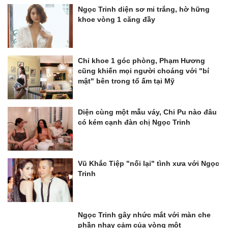
Ngọc Trinh diện sơ mi trắng, hờ hững
khoe vòng 1 căng đầy
Chỉ khoe 1 góc phòng, Phạm Hương
cũng khiến mọi người choáng với "bí
mật" bên trong tổ ấm tại Mỹ
Diện cùng một mẫu váy, Chi Pu nào đâu
có kém cạnh đàn chị Ngọc Trinh
Vũ Khắc Tiệp "nối lại" tình xưa với Ngọc
Trinh
Ngọc Trinh gây nhức mắt với màn che
phần nhạy cảm của vòng một