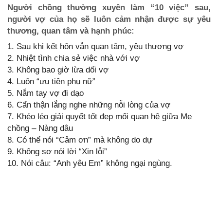
Người chồng thường xuyên làm “10 việc” sau,
người vợ của họ sẽ luôn cảm nhận được sự yêu
thương, quan tâm và hạnh phúc:
1. Sau khi kết hôn vẫn quan tâm, yêu thương vợ
2. Nhiệt tình chia sẻ việc nhà với vợ
3. Không bao giờ lừa dối vợ
4. Luôn “ưu tiên phụ nữ”
5. Nắm tay vợ đi dạo
6. Cẩn thận lắng nghe những nỗi lòng của vợ
7. Khéo léo giải quyết tốt đẹp mối quan hệ giữa Mẹ
chồng – Nàng dâu
8. Có thể nói “Cảm ơn” mà không do dự
9. Không sợ nói lời “Xin lỗi”
10. Nói câu: “Anh yêu Em” không ngại ngùng.