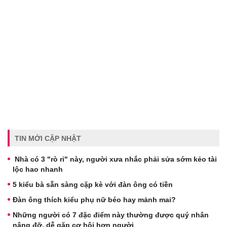
TIN MỚI CẬP NHẬT
Nhà có 3 "rò rỉ" này, người xưa nhắc phải sửa sớm kẻo tài
lộc hao nhanh
5 kiểu bà sẵn sàng cặp kè với đàn ông có tiền
Đàn ông thích kiểu phụ nữ béo hay mảnh mai?
Những người có 7 đặc điểm này thường được quý nhân
nâng đỡ, dễ gặp cơ hội hơn người