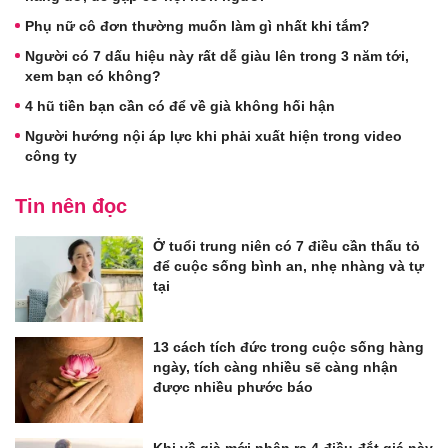
Phụ nữ cô đơn thường muốn làm gì nhất khi tắm?
Người có 7 dấu hiệu này rất dễ giàu lên trong 3 năm tới,
xem bạn có không?
4 hũ tiền bạn cần có để về già không hối hận
Người hướng nội áp lực khi phải xuất hiện trong video
công ty
Tin nên đọc
Ở tuổi trung niên có 7 điều cần thấu tỏ
để cuộc sống bình an, nhẹ nhàng và tự
tại
13 cách tích đức trong cuộc sống hàng
ngày, tích càng nhiều sẽ càng nhận
được nhiều phước báo
Khi về già mới nhận ra 4 điều đắt giá này