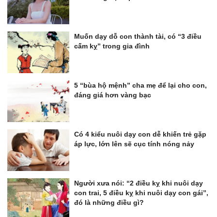
Muốn dạy dỗ con thành tài, có “3 điều
cấm kỵ” trong gia đình
5 “bùa hộ mệnh” cha mẹ để lại cho con,
đáng giá hơn vàng bạc
Có 4 kiểu nuôi dạy con dễ khiến trẻ gặp
áp lực, lớn lên sẽ cục tính nóng nảy
Người xưa nói: “2 điều kỵ khi nuôi dạy
con trai, 5 điều kỵ khi nuôi dạy con gái”,
đó là những điều gì?