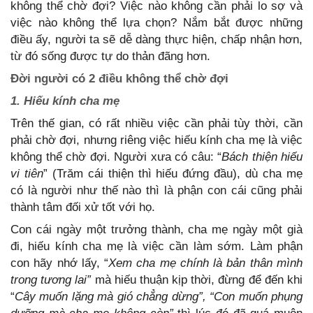
không thể chờ đợi? Việc nào không cần phải lo sợ và
việc nào không thể lựa chọn? Nắm bắt được những
điều ấy, người ta sẽ dễ dàng thực hiện, chấp nhận hơn,
từ đó sống được tự do thản đãng hơn.
Đời người có 2 điều không thể chờ đợi
1. Hiếu kính cha mẹ
Trên thế gian, có rất nhiều việc cần phải tùy thời, cần
phải chờ đợi, nhưng riêng việc hiếu kính cha mẹ là việc
không thể chờ đợi. Người xưa có câu: “
Bách thiện hiếu
vi tiên
” (Trăm cái thiện thì hiếu đứng đầu), dù cha mẹ
có là người như thế nào thì là phận con cái cũng phải
thành tâm đối xử tốt với họ.
Con cái ngày một trưởng thành, cha mẹ ngày một già
đi, hiếu kính cha mẹ là việc cần làm sớm. Làm phận
con hãy nhớ lấy, “
Xem cha mẹ chính là bản thân mình
trong tương lai”
mà hiếu thuận kịp thời, đừng để đến khi
“
Cây muốn lặng mà gió chẳng dừng”, “Con muốn phụng