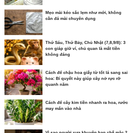
Mẹo mài kéo sắc lẹm như mới, không
cần đá mài chuyên dụng
Thứ Sáu, Thứ Bảy, Chủ Nhật (7,8,9/8): 3
con giáp giữ ví, chủ quan là mất tiền
không đáng
Cách để chậu hoa giấy từ tốt lá sang sai
hoa: Bí quyết này giúp cây nở rực rỡ
quanh năm
Cách để cây kim tiền nhanh ra hoa, rước
may mắn vào nhà
Vì sao người xưa khuyên hạn chế mặc 2