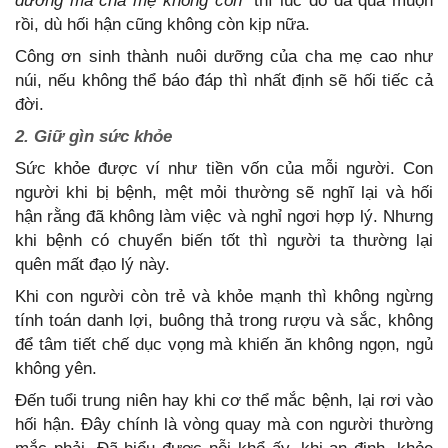
dưỡng mà cha mẹ không còn”
thì lúc đó đã quá muộn
rồi, dù hối hận cũng không còn kịp nữa.
Công ơn sinh thành nuôi dưỡng của cha mẹ cao như
núi, nếu không thể báo đáp thì nhất định sẽ hối tiếc cả
đời.
2. Giữ gìn sức khỏe
Sức khỏe được ví như tiền vốn của mỗi người. Con
người khi bị bệnh, mệt mỏi thường sẽ nghĩ lại và hối
hận rằng đã không làm việc và nghỉ ngơi hợp lý. Nhưng
khi bệnh có chuyển biến tốt thì người ta thường lại
quên mất đạo lý này.
Khi con người còn trẻ và khỏe mạnh thì không ngừng
tính toán danh lợi, buông thả trong rượu và sắc, không
để tâm tiết chế dục vọng mà khiến ăn không ngọn, ngủ
không yên.
Đến tuổi trung niên hay khi cơ thể mắc bệnh, lại rơi vào
hối hận. Đây chính là vòng quay mà con người thường