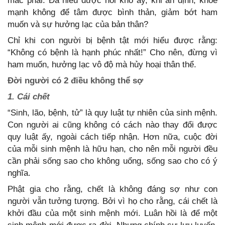
mắc phải. Đã hiểu được nỗi khổ ấy, khi an định, khỏe
mạnh không để tâm được bình thản, giảm bớt ham
muốn và sự hưởng lạc của bản thân?
Chỉ khi con người bị bệnh tật mới hiểu được rằng:
“Không có bệnh là hạnh phúc nhất!” Cho nên, đừng vì
ham muốn, hưởng lạc vô độ mà hủy hoại thân thể.
Đời người có 2 điều không thể sợ
1. Cái chết
“Sinh, lão, bệnh, tử” là quy luật tự nhiên của sinh mệnh.
Con người ai cũng không có cách nào thay đổi được
quy luật ấy, ngoài cách tiếp nhận. Hơn nữa, cuộc đời
của mỗi sinh mệnh là hữu hạn, cho nên mỗi người đều
cần phải sống sao cho không uổng, sống sao cho có ý
nghĩa.
Phật gia cho rằng, chết là không đáng sợ như con
người vẫn tưởng tượng. Bởi vì họ cho rằng, cái chết là
khởi đầu của một sinh mệnh mới. Luân hồi là để một