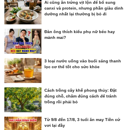
Ai cũng ăn trứng vịt lộn để bổ sung
canxi và protein, nhưng phần giàu dinh
dưỡng nhất lại thường bị bỏ đi
Đàn ông thích kiểu phụ nữ béo hay
mảnh mai?
3 loại nước uống vào buổi sáng thanh
lọc cơ thể tốt cho sức khỏe
Cách trồng cây khế phong thủy: Đặt
đúng chỗ, chăm đúng cách để tránh
trồng rồi phải bỏ
Từ 9/8 đến 17/8, 3 tuổi ăn may Tiền cứ
vơi lại đầy