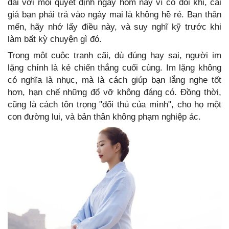
dãi với mọi quyết định ngày hôm nay vì có đôi khi, cái
giá bạn phải trả vào ngày mai là không hề rẻ. Bạn thân
mến, hãy nhớ lấy điều này, và suy nghĩ kỹ trước khi
làm bất kỳ chuyện gì đó.
Trong một cuộc tranh cãi, dù đúng hay sai, người im
lặng chính là kẻ chiến thắng cuối cùng. Im lặng không
có nghĩa là nhục, mà là cách giúp bạn lắng nghe tốt
hơn, hạn chế những đổ vỡ không đáng có. Đồng thời,
cũng là cách tôn trọng "đối thủ của mình", cho họ một
con đường lui, và bản thân không phạm nghiệp ác.