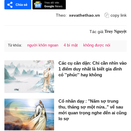
Theo:
xevathethao.vn
copy link
Tác giả:
Truy Nguyệt
người khôn ngoan
4 bí mật
không được nói
Từ khóa:
Các cụ căn dặn: Chỉ cần nhìn vào
1 điểm duy nhất là biết gia đình
có ''phúc'' hay không
Cổ nhân dạy : "Năm sợ trung
thu, tháng sợ một nửa.." vế sau
mới quan trọng nghe đến ai cũng
lo sợ