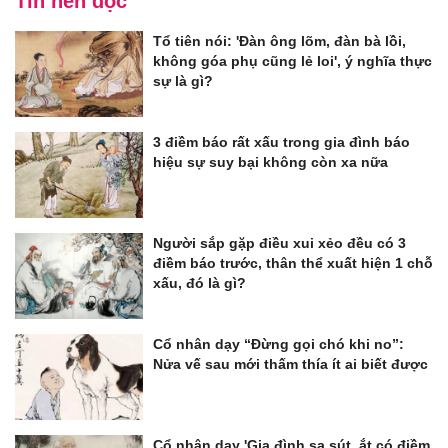
Tin nên đọc
Tổ tiên nói: 'Đàn ông lõm, đàn bà lồi,
không góa phụ cũng lẻ loi', ý nghĩa thực
sự là gì?
3 điềm báo rất xấu trong gia đình báo
hiệu sự suy bại không còn xa nữa
Người sắp gặp điều xui xẻo đều có 3
điềm báo trước, thân thể xuất hiện 1 chỗ
xấu, đó là gì?
Cổ nhân dạy “Đừng gọi chó khi no”:
Nửa vế sau mới thấm thía ít ai biết được
Cổ nhân dạy 'Gia đình sa sút, ắt có điềm