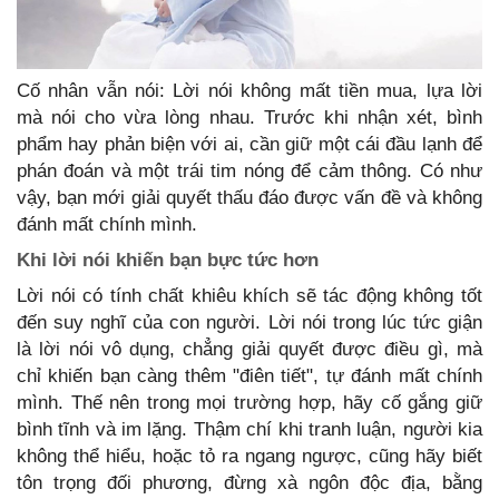
Cố nhân vẫn nói: Lời nói không mất tiền mua, lựa lời
mà nói cho vừa lòng nhau. Trước khi nhận xét, bình
phẩm hay phản biện với ai, cần giữ một cái đầu lạnh để
phán đoán và một trái tim nóng để cảm thông. Có như
vậy, bạn mới giải quyết thấu đáo được vấn đề và không
đánh mất chính mình.
Khi lời nói khiến bạn bực tức hơn
Lời nói có tính chất khiêu khích sẽ tác động không tốt
đến suy nghĩ của con người. Lời nói trong lúc tức giận
là lời nói vô dụng, chẳng giải quyết được điều gì, mà
chỉ khiến bạn càng thêm "điên tiết", tự đánh mất chính
mình. Thế nên trong mọi trường hợp, hãy cố gắng giữ
bình tĩnh và im lặng. Thậm chí khi tranh luận, người kia
không thể hiểu, hoặc tỏ ra ngang ngược, cũng hãy biết
tôn trọng đối phương, đừng xà ngôn độc địa, bằng