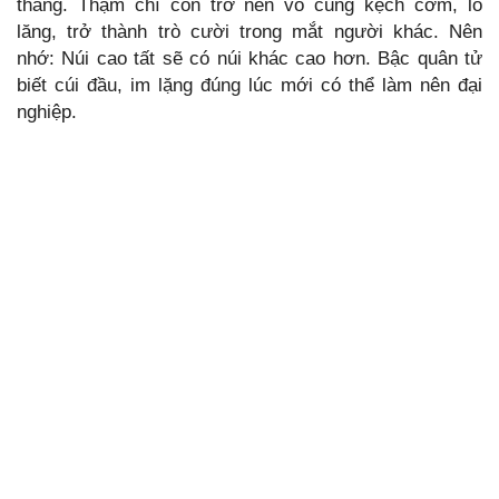
thắng. Thậm chí còn trở nên vô cùng kệch cỡm, lố
lăng, trở thành trò cười trong mắt người khác. Nên
nhớ: Núi cao tất sẽ có núi khác cao hơn. Bậc quân tử
biết cúi đầu, im lặng đúng lúc mới có thể làm nên đại
nghiệp.