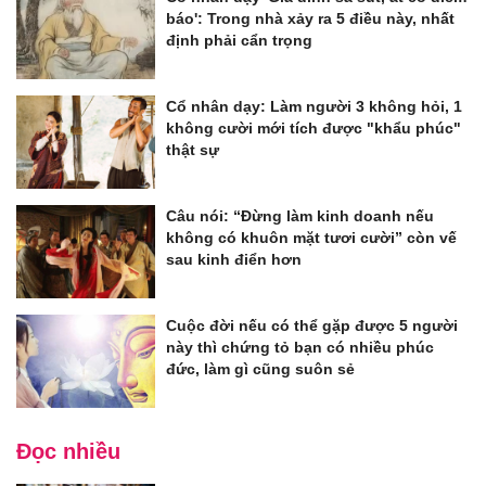
báo': Trong nhà xảy ra 5 điều này, nhất
định phải cẩn trọng
Cổ nhân dạy: Làm người 3 không hỏi, 1
không cười mới tích được "khẩu phúc"
thật sự
Câu nói: “Đừng làm kinh doanh nếu
không có khuôn mặt tươi cười” còn vế
sau kinh điển hơn
Cuộc đời nếu có thể gặp được 5 người
này thì chứng tỏ bạn có nhiều phúc
đức, làm gì cũng suôn sẻ
Đọc nhiều