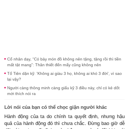
Cổ nhân dạy, “Có bảy món đồ không nên tặng, tặng rồi thì tiền
mất tật mang”: Thân thiết đến mấy cũng không nên
Tổ Tiên dặn kỹ: 'Không ai giàu 3 họ, không ai khó 3 đời', vì sao
lại vậy?
Người càng thông minh càng giấu kỹ 3 điều này, chỉ có kẻ dốt
mới thích nói ra
Lời nói của bạn có thể chọc giận người khác
Hành động của ta do chính ta quyết định, nhưng hậu
quả của hành động đó thì chưa chắc. Đừng bao giờ dễ