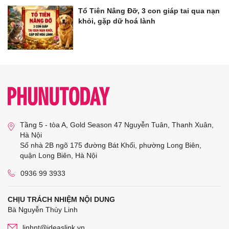
Tổ Tiên Nâng Đỡ, 3 con giáp tai qua nạn
khỏi, gặp dữ hoá lành
Tầng 5 - tòa A, Gold Season 47 Nguyễn Tuân, Thanh Xuân,
Hà Nội
Số nhà 2B ngõ 175 đường Bát Khối, phường Long Biên,
quận Long Biên, Hà Nội
0936 99 3933
CHỊU TRÁCH NHIỆM NỘI DUNG
Bà Nguyễn Thùy Linh
linhnt@ideaslink.vn