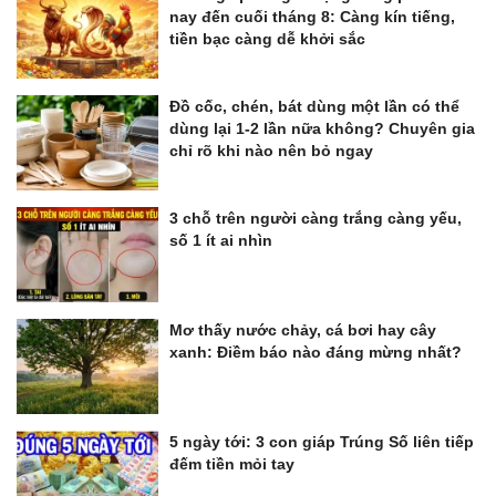
nay đến cuối tháng 8: Càng kín tiếng,
tiền bạc càng dễ khởi sắc
Đồ cốc, chén, bát dùng một lần có thể
dùng lại 1-2 lần nữa không? Chuyên gia
chỉ rõ khi nào nên bỏ ngay
3 chỗ trên người càng trắng càng yếu,
số 1 ít ai nhìn
Mơ thấy nước chảy, cá bơi hay cây
xanh: Điềm báo nào đáng mừng nhất?
5 ngày tới: 3 con giáp Trúng Số liên tiếp
đếm tiền mỏi tay