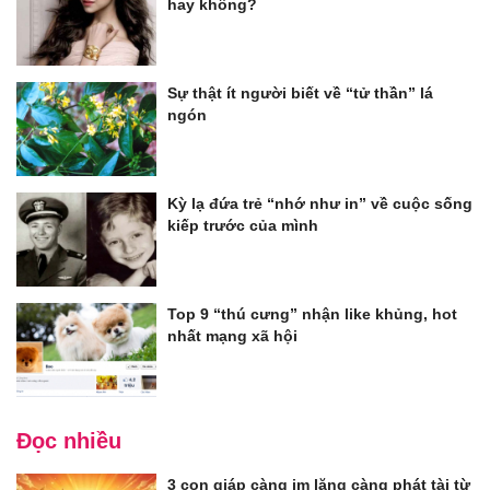
hay không?
Sự thật ít người biết về “tử thần” lá
ngón
Kỳ lạ đứa trẻ “nhớ như in” về cuộc sống
kiếp trước của mình
Top 9 “thú cưng” nhận like khủng, hot
nhất mạng xã hội
Đọc nhiều
3 con giáp càng im lặng càng phát tài từ