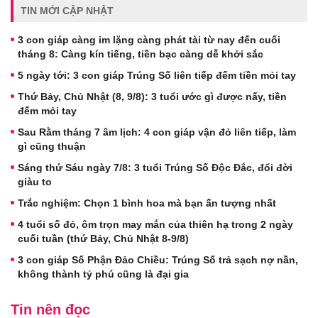
TIN MỚI CẬP NHẬT
3 con giáp càng im lặng càng phát tài từ nay đến cuối
tháng 8: Càng kín tiếng, tiền bạc càng dễ khởi sắc
5 ngày tới: 3 con giáp Trúng Số liên tiếp đếm tiền mỏi tay
Thứ Bảy, Chủ Nhật (8, 9/8): 3 tuổi ước gì được nấy, tiền
đếm mỏi tay
Sau Rằm tháng 7 âm lịch: 4 con giáp vận đỏ liên tiếp, làm
gì cũng thuận
Sáng thứ Sáu ngày 7/8: 3 tuổi Trúng Số Độc Đắc, đổi đời
giàu to
Trắc nghiệm: Chọn 1 bình hoa mà bạn ấn tượng nhất
4 tuổi số đỏ, ôm trọn may mắn của thiên hạ trong 2 ngày
cuối tuần (thứ Bảy, Chủ Nhật 8-9/8)
3 con giáp Số Phận Đảo Chiều: Trúng Số trả sạch nợ nần,
không thành tỷ phú cũng là đại gia
Tin nên đọc