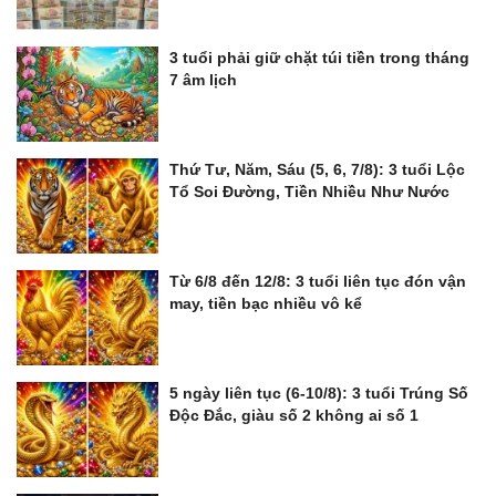
3 tuổi phải giữ chặt túi tiền trong tháng
7 âm lịch
Thứ Tư, Năm, Sáu (5, 6, 7/8): 3 tuổi Lộc
Tổ Soi Đường, Tiền Nhiều Như Nước
Từ 6/8 đến 12/8: 3 tuổi liên tục đón vận
may, tiền bạc nhiều vô kể
5 ngày liên tục (6-10/8): 3 tuổi Trúng Số
Độc Đắc, giàu số 2 không ai số 1