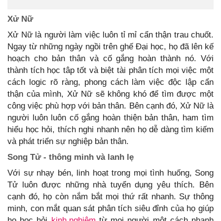
Xử Nữ
Xử Nữ là người làm việc luôn tỉ mỉ cẩn thận trau chuốt.
Ngay từ những ngày ngồi trên ghế Đại học, họ đã lên kế
hoạch cho bản thân và cố gắng hoàn thành nó. Với
thành tích học tâp tốt và biệt tài phân tích mọi việc một
cách logic rõ ràng, phong cách làm việc độc lập cẩn
thận của mình, Xử Nữ sẽ không khó để tìm được một
công việc phù hợp với bản thân. Bên cạnh đó, Xử Nữ là
người luôn luôn cố gắng hoàn thiện bản thân, ham tìm
hiểu học hỏi, thích nghi nhanh nên họ dễ dàng tìm kiếm
và phát triển sự nghiệp bản thân.
Song Tử - thông minh và lanh lẹ
Với sự nhạy bén, linh hoạt trong mọi tình huống, Song
Tử luôn được những nhà tuyển dụng yêu thích. Bên
cạnh đó, họ còn nắm bắt mọi thứ rất nhanh. Sự thông
minh, con mắt quan sát phân tích siêu đỉnh của họ giúp
họ học hỏi
kinh nghiệm
từ mọi người một cách nhanh